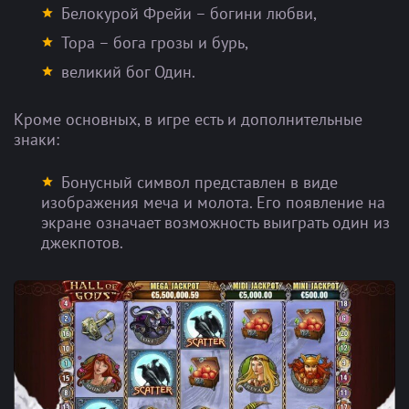
Белокурой Фрейи – богини любви,
Тора – бога грозы и бурь,
великий бог Один.
Кроме основных, в игре есть и дополнительные
знаки:
Бонусный символ представлен в виде
изображения меча и молота. Его появление на
экране означает возможность выиграть один из
джекпотов.