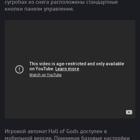
сугробах из снега расположены стандартные
кнопки панели управления.
Игровой автомат Hall of Gods доступен в
мобильной версии. Принимая базовые настройки