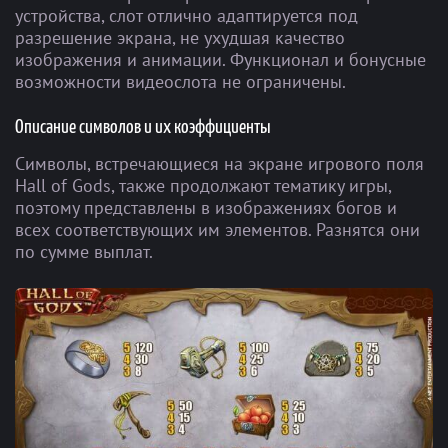
устройства, слот отлично адаптируется под
разрешение экрана, не ухудшая качество
изображения и анимации. Функционал и бонусные
возможности видеослота не ограничены.
Описание символов и их коэффициенты
Символы, встречающиеся на экране игрового поля
Hall of Gods, также продолжают тематику игры,
поэтому представлены в изображениях богов и
всех соответствующих им элементов. Разнятся они
по сумме выплат.