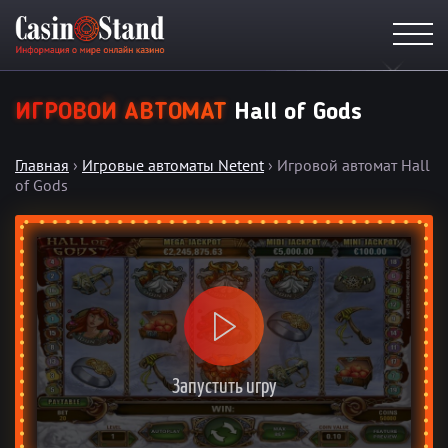
ИГРОВОЙ АВТОМАТ
Hall of Gods
Главная
›
Игровые автоматы Netent
› Игровой автомат Hall
of Gods
Запустить игру