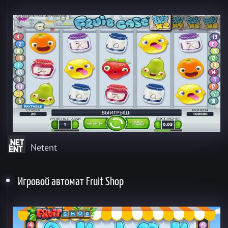
Netent
Игровой автомат Fruit Shop