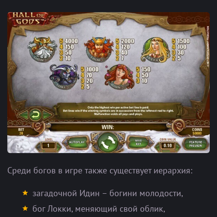
Среди богов в игре также существует иерархия:
загадочной Идин – богини молодости,
бог Локки, меняющий свой облик,