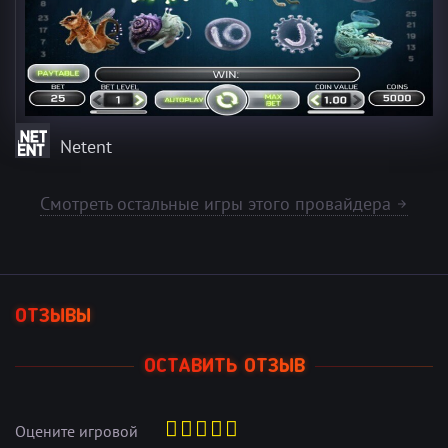
Netent
Смотреть остальные игры этого провайдера
arrow_forward
ОТЗЫВЫ
ОСТАВИТЬ ОТЗЫВ
Оцените игровой