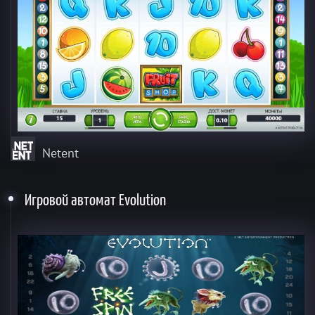
Netent
Игровой автомат Еvolution