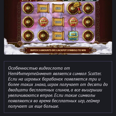
Особенностью видеослота от
НетИнтертейнмент является символ Scatter.
Если на игровых барабанах появляется три и
более таких знака, игрок получает от десяти до
двадцати бесплатных спинов, а все выигрыши
увеличиваются втрое. Если такие символы
появляются во время бесплатных игр, геймер
получает их еще больше.