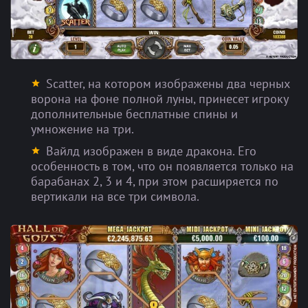
Scatter, на котором изображены два черных
ворона на фоне полной луны, принесет игроку
дополнительные бесплатные спины и
умножение на три.
Вайлд изображен в виде дракона. Его
особенность в том, что он появляется только на
барабанах 2, 3 и 4, при этом расширяется по
вертикали на все три символа.