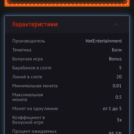
Характеристики:
Производитель
NetEntertainment
Тематика
Боги
Бонусная игра
Bonus
Барабанов в слоте
5
Линий в слоте
20
Минимальная монета
0.01
Максимальная
0.5
монета
Монет на одну линию
от 1 до 5
Коэффициент в
3x
бонусной игре
Процент ожидаемых
95,5%