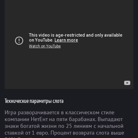
Технические параметры слота
Игра разворачивается в классическом стиле
компании НетЕнт на пяти барабанах. Выпадают
знаки богатой жизни по 25 линиям с начальной
ставкой от 1 евро. Процент возврата слота выше