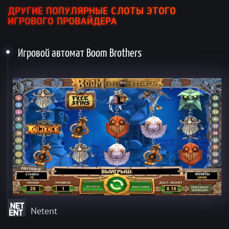
ДРУГИЕ ПОПУЛЯРНЫЕ СЛОТЫ ЭТОГО
ИГРОВОГО ПРОВАЙДЕРА
Игровой автомат Boom Brothers
Netent