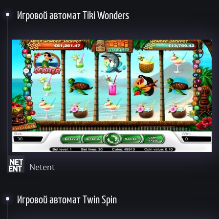
Игровой автомат Tiki Wonders
Netent
Игровой автомат Twin Spin