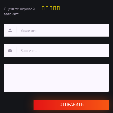
Оцените игровой
автомат:
person
email