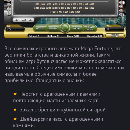
Все символы игрового автомата Mega Fortune, это
вестники богатства и шикарной жизни. Таким
обилием атрибутов счастья не может похвастаться
ни один слот. Среди символики можно отметить так
называемые обычные символы и более
прибыльные. Стандартные значки:
Перстни с драгоценными камнями
повторяющие масти игральных карт.
Бокал с бренди и кубинской сигарой.
Швейцарские часы с драгоценными
камнями.