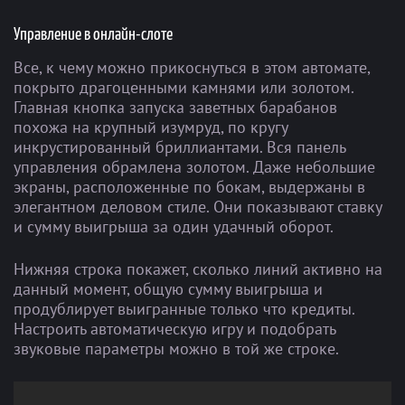
Управление в онлайн-слоте
Все, к чему можно прикоснуться в этом автомате,
покрыто драгоценными камнями или золотом.
Главная кнопка запуска заветных барабанов
похожа на крупный изумруд, по кругу
инкрустированный бриллиантами. Вся панель
управления обрамлена золотом. Даже небольшие
экраны, расположенные по бокам, выдержаны в
элегантном деловом стиле. Они показывают ставку
и сумму выигрыша за один удачный оборот.
Нижняя строка покажет, сколько линий активно на
данный момент, общую сумму выигрыша и
продублирует выигранные только что кредиты.
Настроить автоматическую игру и подобрать
звуковые параметры можно в той же строке.