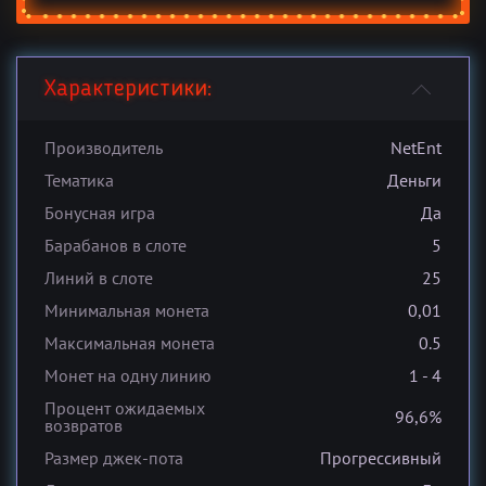
Характеристики:
Производитель
NetEnt
Тематика
Деньги
Бонусная игра
Да
Барабанов в слоте
5
Линий в слоте
25
Минимальная монета
0,01
Максимальная монета
0.5
Монет на одну линию
1 - 4
Процент ожидаемых
96,6%
возвратов
Размер джек-пота
Прогрессивный