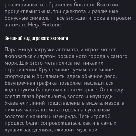
реалистичные изображения богатств. Высокий
процент выигрыша, три джекпота и различные
бонусные символы – все это ждет игрока в игровом
автомате Mega Fortune.
Внешний вид игрового автомата
Пара минут загрузки автомата, и игрок может
любоваться силуэтом роскошного города у самого
моря. Для этого мегаполиса нет никаких
ограничений. Крупнейшие суммы, новейшие
спорткары и бриллианты здесь обычное дело.
Безупречная графика позволяет насладиться
«одноруким бандитом» во всей красе. Отовсюду
слепят глаза бриллианты, золото и изумруды.
Указатели линий представлены в виде алмазов, а
нижняя часть автомата отделана сусальным
золотом с камнями изумруда. Весь игровой
процесс будет сопровождаться, как и в самых
лучших заведениях, «живой» музыкой.