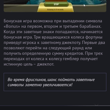
Бонусная игра возможна при выпадении символа
«Bonus» на первом, втором и третьем барабанах.
Когда эти заветные знаки попадаются, начинается
бонусная игра. Три вращающихся колеса фортуны
приведут игрока к заветному джекпоту. Первые два
позволяют перейти на следующий раунд или
получить определенную сумму кредитов. При трех
переходах от колеса к колесу гемблер получает
истинную цель – джекпот.
Во время фриспинов, шанс поймать заветные
символы заметно увеличивается!