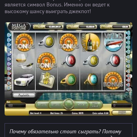
является символ Bonus. Именно он ведет к
высокому шансу выиграть джекпот!
Почему обязательно стоит сыграть? Потому