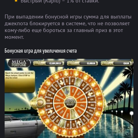
Быстрый (Rapid) – 1% от ставки.
При выпадении бонусной игры сумма для выплаты
джекпота блокируется в системе, что не позволяет
кому-либо еще бороться за главный приз в этот
момент.
Бонусная игра для увеличения счета