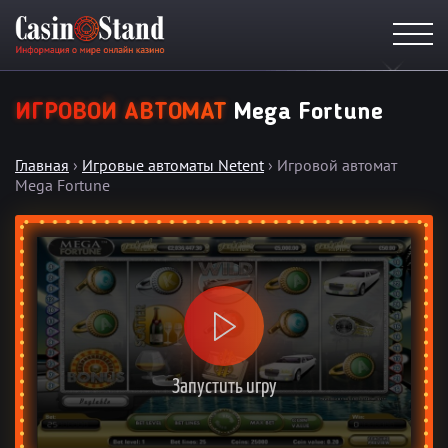
ИГРОВОЙ АВТОМАТ
Mega Fortune
Главная
›
Игровые автоматы Netent
› Игровой автомат
Mega Fortune
Запустить игру