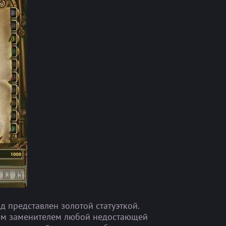
 представлен золотой статуэткой.
чным заменителем любой недостающей