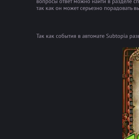
вопросы ответ можно найти в разделе сп
так как он может серьезно порадовать в
Так как события в автомате Subtopia раз