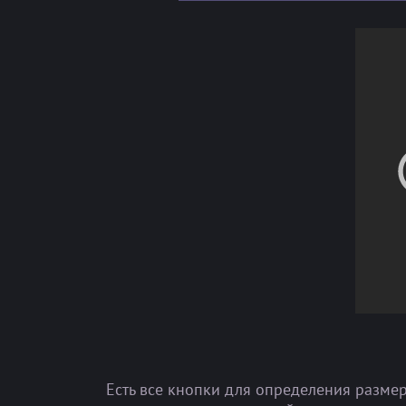
Есть все кнопки для определения разме