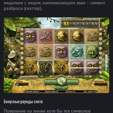
медальон с лицом, напоминающим льва – символ
разброса (скаттер).
Бонусные раунды слота
Появление на линии хотя бы тех символов