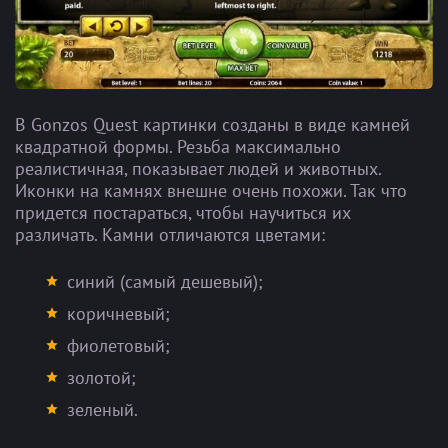
В Gonzos Quest картинки созданы в виде камней
квадратной формы. Резьба максимально
реалистичная, показывает людей и животных.
Иконки на камнях внешне очень похожи. Так что
придется постараться, чтобы научиться их
различать. Камни отличаются цветами:
синий (самый дешевый);
коричневый;
фиолетовый;
золотой;
зеленый.