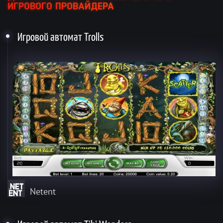
ИГРОВОГО ПРОВАЙДЕРА
Игровой автомат Trolls
Netent