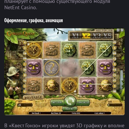
планирует с помощью существующего модуля
NetEnt Casino.
Оформление, графика, анимация
В «Квест Гонзо» игроки увидят 3D графику и вполне