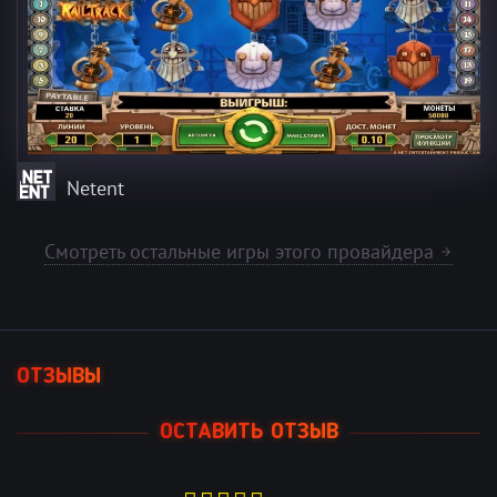
Netent
Смотреть остальные игры этого провайдера
arrow_forward
ОТЗЫВЫ
ОСТАВИТЬ ОТЗЫВ