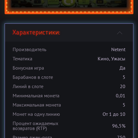
Характеристики:
Производитель
Netent
Тематика
Кино, Ужасы
Бонусная игра
Да
Барабанов в слоте
5
Линий в слоте
20
Минимальная монета
0,01
Максимальная монета
5
Монет на одну линию
От 1 до 10
Процент ожидаемых
96,5%
возвратов (RTP)
Размер джек-пота
750