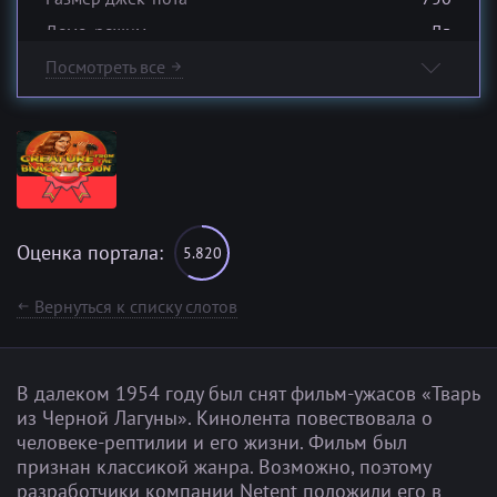
Демо-режим
Да
Автоматическая игра
Да
Посмотреть все
arrow_forward
Бесплатные вращения
Да
Дикий символ (Wild)
Да
Разброс символов
Да
(Scatter)
Мультипликатор
Нет
Игра на удвоение
Нет
Оценка портала:
5.820
Джек-пот
Не прогрессивный
Вернуться к списку слотов
keyboard_backspace
В далеком 1954 году был снят фильм-ужасов «Тварь
из Черной Лагуны». Кинолента повествовала о
человеке-рептилии и его жизни. Фильм был
признан классикой жанра. Возможно, поэтому
разработчики компании Netent положили его в