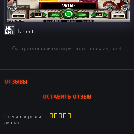
Netent
Смотреть остальные игры этого провайдера
arrow_forward
ОТЗЫВЫ
ОСТАВИТЬ ОТЗЫВ
Оцените игровой
автомат: