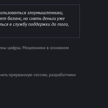
спользоваться злоумышленники,
т баланс, но снять деньги уже
ься в службу поддержки до того,
влены цифры. Мошенники в основном
чить прерванную сессию, разработчики