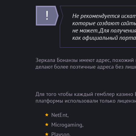
Не рекомендуется искат
которые создают сайты-
не может. Для получени
как официальный порта
Зеркала Бонанзы имеют адрес, похожий 
делают более поэтичные адреса без лиш
Для того чтобы каждый гемблер казино 
платформы использовали только лицензи
NetEnt,
Microgaming,
Playson,