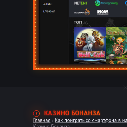
КАЗИНО БОНАНЗА
Главная
›
Как поиграть со смартфона в н
Казино Бонанза