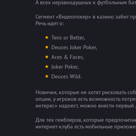
А всех неравнодушных к футбольным бата
Сегмент «Видеопокер» в казино забит п
Речь идет о:
Tens or Better,
Deuces Joker Poker,
Aces & Faces,
Joker Poker,
Deuces Wild.
Новички, которые не хотят рисковать с
опции, у игроков есть возможность потр
интерес» надоест, можно внести первый
Для тех гемблеров, которые предпочитаю
интернет-клуба есть мобильные приложе