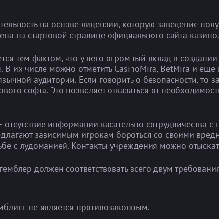
Минимальна
сумма выпла
тельность на основе лицензии, которую заведение полу
Скорость вы
на на стартовой странице официального сайта казино.
ся тем фактом, что у него огромный вклад в создании 
Лимиты выпл
 В их числе можно отметить CasinoMira, BetMira и еще
зычной аудитории. Если говорить о безопасности, то з
Способы
пополнения
вого софта. Это позволяет отказаться от необходимост
Способы выв
– отсутствие информации касательно сотрудничества с
Ограничение
редлагают зависимым игрокам бороться со своими вред
странам
бе с лудоманией. Контакты учреждения можно отыскать
Live-чат
 гемблер должен соответствовать всего двум требовани
Контакты пр
емблинг не является противозаконным.