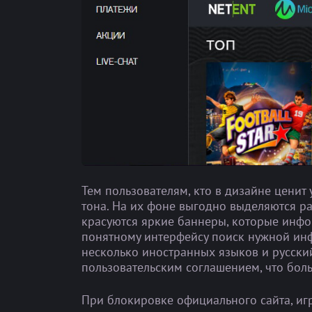
Тем пользователям, кто в дизайне цени
тона. На их фоне выгодно выделяются р
красуются яркие баннеры, которые инфо
понятному интерфейсу поиск нужной инф
несколько иностранных языков и русски
пользовательским соглашением, что боль
При блокировке официального сайта, иг