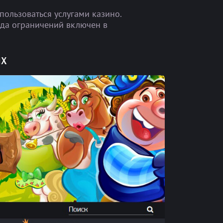
пользоваться услугами казино.
ода ограничений включен в
ях