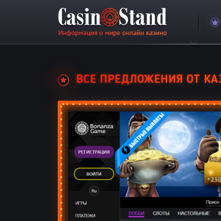
ВСЕ ПРЕДЛОЖЕНИЯ ОТ КА