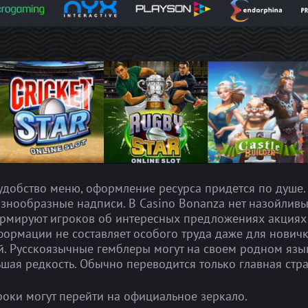
т удобство меню, оформление ресурса придется по душе
азнообразные надписи. В Casino Bonanza нет назойлив
рмируют игроков об интересных предложениях акциях 
ормации не составляет особого труда даже для новичк
й. Русскоязычные гемблеры могут на своем родном язы
шая редкость. Обычно переводится только главная стр
роки могут перейти на официальное зеркало.