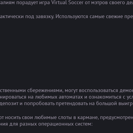
лиям порадует игра Virtual Soccer от мэтров своего де
рактически под завязку. Используются самые свежие пр
обственными сбережениями, могут воспользоваться дем
енироваться на любимых автоматах и ознакомиться с усл
 депозит и попробовать претендовать на большой выиг
т носить свои любимые слоты в кармане, предусмотрен
ния для разных операционных систем: