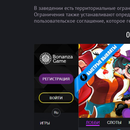
В заведении есть территориальные огран
Ограничения также устанавливают опред
пользовательское соглашение, которое 
О