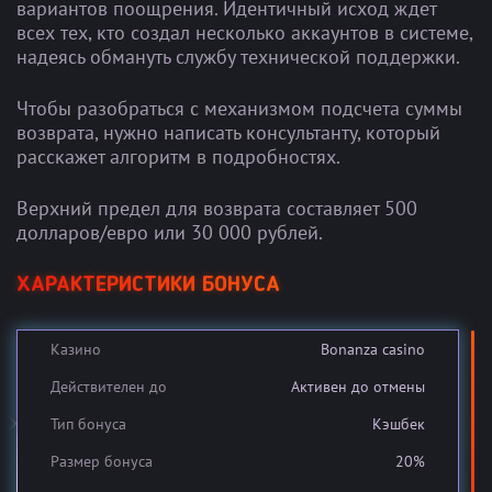
вариантов поощрения. Идентичный исход ждет
всех тех, кто создал несколько аккаунтов в системе,
надеясь обмануть службу технической поддержки.
Чтобы разобраться с механизмом подсчета суммы
возврата, нужно написать консультанту, который
расскажет алгоритм в подробностях.
Верхний предел для возврата составляет 500
долларов/евро или 30 000 рублей.
ХАРАКТЕРИСТИКИ БОНУСА
Казино
Bonanza casino
Действителен до
Активен до отмены
Тип бонуса
Кэшбек
Размер бонуса
20%