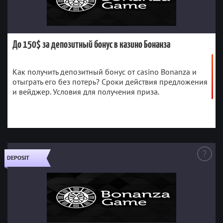
Депозитный
Тип бонуса
Размер
100% до 150$
бонуса
Вейджер(Wa
35X
ger)
До 150$ за депозитный бонус в казино Бонанза
Нет
Код-бонуса
Эксклюзивн
Нет
Как получить депозитный бонус от casino Bonanza и
ый бонус
отыграть его без потерь? Сроки действия предложения
Минимальны
20$
й депозит
и вейджер. Условия для получения приза.
Возможность
Да
вывести
ПОЛУЧИТЬ
бонус
Бельгия, Великобритания, Дания, Испания,
Запрещенны
Италия, Кипр, Сингапур, США, Турция,
е страны
Франция, Южная Америка
DEPOSIT
До 250$ за депозитный бонус в казино Бонанза
Bonanza casino
Казино
Действителе
Активен до отмены
н до
Депозитный
Тип бонуса
Размер
До 250$
бонуса