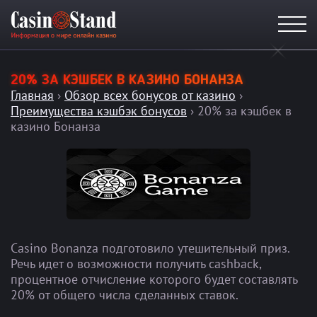
20% ЗА КЭШБЕК В КАЗИНО БОНАНЗА
Главная
›
Обзор всех бонусов от казино
›
Преимущества кэшбэк бонусов
› 20% за кэшбек в
казино Бонанза
Casino Bonanza подготовило утешительный приз.
Речь идет о возможности получить cashback,
процентное отчисление которого будет составлять
20% от общего числа сделанных ставок.