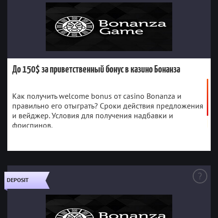
Bonanza casino
Казино
Действителе
Активен до отмены
н до
Приветственный
Тип бонуса
Размер
До 150$
бонуса
Дополнитель
Нет
ный бонус
До 150$ за приветственный бонус в казино Бонанза
Вейджер(Wa
35X
ger)
Как получить welcome bonus от casino Bonanza и
Нет
Код-бонуса
правильно его отыграть? Сроки действия предложения
Эксклюзивн
Нет
ый бонус
и вейджер. Условия для получения надбавки и
Минимальны
фриспинов.
20$
й депозит
ПОЛУЧИТЬ
Возможность
Да
вывести
бонус
Бельгия, Великобритания, Дания, Испания,
Запрещенны
Италия, Кипр, Сингапур, США, Турция,
DEPOSIT
До 150$ за депозитный бонус в казино Бонанза
е страны
Франция, Южная Америка
Bonanza casino
Казино
Действителе
Активен до отмены
н до