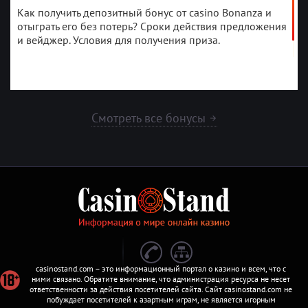
Эксклюзивн
Нет
Как получить депозитный бонус от casino Bonanza и
ый бонус
отыграть его без потерь? Сроки действия предложения
Минимальны
20$
й депозит
и вейджер. Условия для получения приза.
Возможность
Да
вывести
ПОЛУЧИТЬ
бонус
Бельгия, Великобритания, Дания, Испания,
Запрещенны
Италия, Кипр, Сингапур, США, Турция,
е страны
Франция, Южная Америка
Смотреть все бонусы
arrow_forward
casinostand.com – это информационный портал о казино и всем, что с
ними связано. Обратите внимание, что администрация ресурса не несет
ответственности за действия посетителей сайта. Сайт casinostand.com не
побуждает посетителей к азартным играм, не является игорным