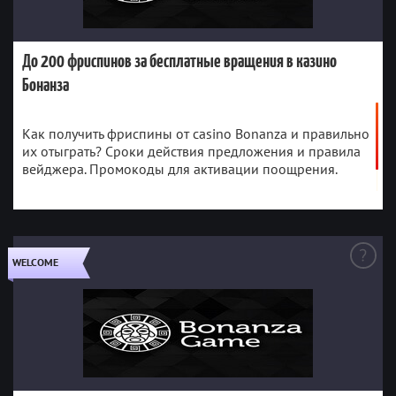
Фриспины
Тип бонуса
Размер
До 200 фриспинов
бонуса
До 200 фриспинов за бесплатные вращения в казино
Вейджер(Wa
Нет
ger)
Бонанза
Нет
Код-бонуса
Эксклюзивн
Нет
Как получить фриспины от casino Bonanza и правильно
ый бонус
их отыграть? Сроки действия предложения и правила
Минимальны
10$/15 евро
й депозит
вейджера. Промокоды для активации поощрения.
ПОЛУЧИТЬ
Возможность
Да
вывести
бонус
Бельгия, Великобритания, Дания, Испания,
Запрещенны
Италия, Кипр, Сингапур, США, Турция,
е страны
WELCOME
Франция, Южная Америка
До 150$ за приветственный бонус в казино Бонанза
Bonanza casino
Казино
Действителе
Активен до отмены
н до
Приветственный
Тип бонуса
Размер
До 150$
бонуса
Дополнитель