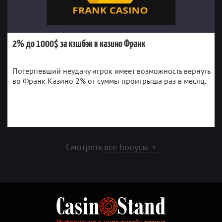
Cashback
Тип бонуса
Размер
2% до 1000$
бонуса
Вейджер
3х
(Wager)
2% до 1000$ за кэшбэк в казино Франк
Нет
Код-бонуса
Эксклюзивн
Нет
Потерпевший неудачу игрок имеет возможность вернуть
ый бонус
во Франк Казино 2% от суммы проигрыша раз в месяц.
Минимальны
Больше 1000$
й депозит
Возможность
Да
вывести
ПОЛУЧИТЬ
бонус
Афганистан, Бельгия, Канада, Кюрасао, Кипр,
Франция, Германия, Венгрия, Иран, Ирак,
Израиль, Италия, Латвия, Мальта, Нидерланды,
Смотреть все бонусы
arrow_forward
Запрещенны
Польша, Северная Корея, Португалия,
е страны
Румыния, Саудовская Аравия, Испания,
Швеция, Швейцария, Сирия, Турция, Украина,
США, Соединённое Королевство (Англия