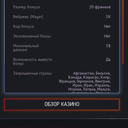
Размер бонуса
20 франков
Вейджер (Wager)
3X
Код-бонуса
Нет
Эксклюзивный бонус
Нет
Минимальный
5$
депозит
Возможность вывести
Да
бонус
Запрещенные страны
Афганистан, Бельгия,
Канада, Кюрасао, Кипр,
Франция, Германия, Венгрия,
Иран, Ирак, Израиль,
Италия, Латвия, Мальта,
Нидерланды, Польша,
Северная Корея,
Португалия, Румыния,
ОБЗОР КАЗИНО
Саудовская Аравия,
Испания, Швеция,
Швейцария, Сирия, Турция,
Украина, США, Соединённое
Королевство (Англия