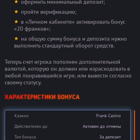
оформить минимальный депозит;
пройти верификацию;
в «Личном кабинете» активировать бонус
«20 франков»;
на общую сумму бонуса и депозита нужно
выполнить стандартный оборот средств.
Теперь счет игрока пополнен дополнительной
валютой, которую он должен или израсходовать в
любой понравившейся игре, или вывести согласно
своему статусу.
ХАРАКТЕРИСТИКИ БОНУСА
Казино
Frank Casino
Действителен до
Активен до отмены
Тип бонуса
За депозит