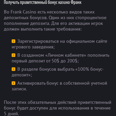
Получить приветственный бонус казино Франк
Во Frank Casino есть несколько видов таких
депозитных бонусов. Один из них стопроцентное
пополнение депозита. Для его активации игрок
должен выполнить такие требования:
Зарегистрироваться на официальном сайте
игрового заведения;
В созданном «Личном кабинете» пополнить
первый депозит от 50$ до 200$;
В разделе бонусов выбрать «100% бонус-
депозит»;
Активировать бонус в собственной учетной
записи.
После этих обязательных действий приветственный
бонус будет доступен для использования в течение
5 дней.