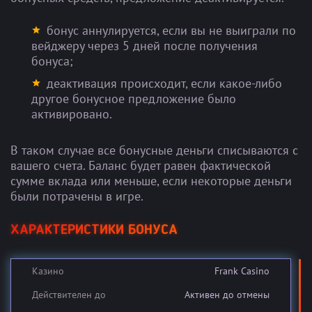
бонус аннулируется, если вы не выиграли по
вейджеру через 5 дней после получения
бонуса;
деактивация происходит, если какое-либо
другое бонусное предложение было
активировано.
В таком случае все бонусные деньги списываются с
вашего счета. Баланс будет равен фактической
сумме вклада или меньше, если некоторые деньги
были потрачены в игре.
ХАРАКТЕРИСТИКИ БОНУСА
Казино
Frank Casino
Действителен до
Активен до отмены