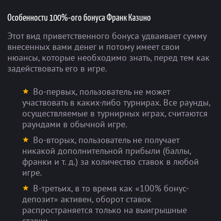
Особенности 100%-ого бонуса Франк Казино
Этот вид приветственного бонуса удваивает сумму
внесенных вами денег и потому имеет свои
нюансы, которые необходимо знать, перед тем как
задействовать его в игре.
Во-первых, пользователь не может
участвовать в каких-либо турнирах. Все раунды,
осуществляемые в турнирных играх, считаются
раундами в обычной игре.
Во-вторых, пользователь не получает
никакой дополнительной прибыли (баллы,
франки и т. д.) за количество ставок в любой
игре.
В-третьих, в то время как «100% бонус-
депозит» активен, оборот ставок
распространяется только на выигрышные
ставки.