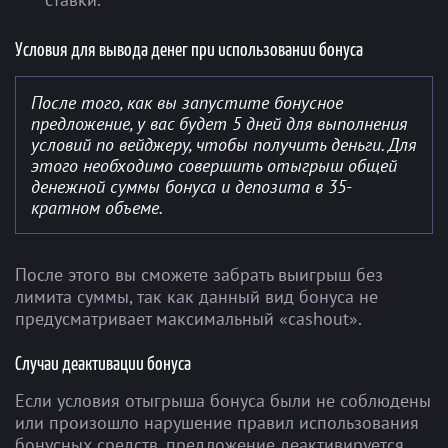
Условия для вывода денег при использовании бонуса
После того, как вы запустите бонусное
предложение, у вас будет 5 дней для выполнения
условий по вейджеру, чтобы получить деньги. Для
этого необходимо совершить отыгрыш общей
денежной суммы бонуса и депозита в 35-
кратном объеме.
После этого вы сможете забрать выигрыш без
лимита суммы, так как данный вид бонуса не
предусматривает максимальный «cashout».
Случаи деактивации бонуса
Если условия отыгрыша бонуса были не соблюдены
или произошло нарушение правил использования
бонусных средств, предложение деактивируется.