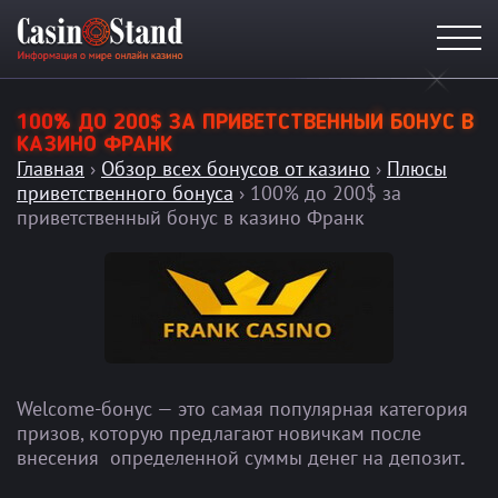
100% ДО 200$ ЗА ПРИВЕТСТВЕННЫЙ БОНУС В
КАЗИНО ФРАНК
Главная
›
Обзор всех бонусов от казино
›
Плюсы
приветственного бонуса
› 100% до 200$ за
приветственный бонус в казино Франк
Welcome-бонус — это самая популярная категория
призов, которую предлагают новичкам после
внесения определенной суммы денег на депозит
.