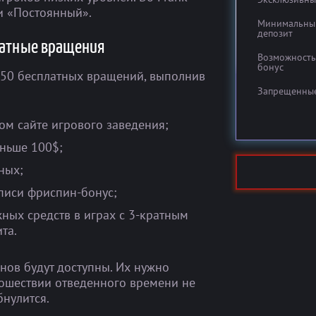
 и «Постоянный».
Минимальны
депозит
латные вращения
Возможность
бонус
150 бесплатных вращений, выполнив
Запрещенные
ом сайте игрового заведения;
еньше 100$;
ных;
аписи фриспин-бонус;
ных средств в играх с 3-кратным
та.
нов будут доступны. Их нужно
рошествии отведенного времени не
нулится.