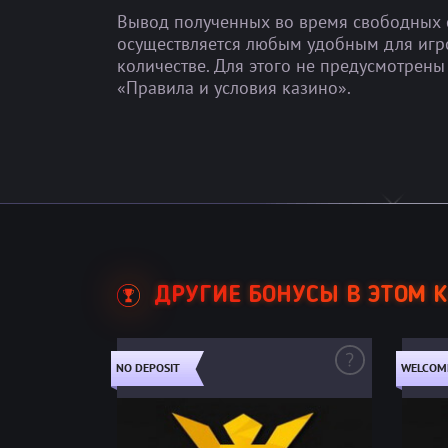
Вывод полученных во время свободных 
осуществляется любым удобным для игр
количестве. Для этого не предусмотрены
«Правила и условия казино».
ДРУГИЕ БОНУСЫ В ЭТОМ 
NO DEPOSIT
WELCOM
10 фриспинов за
бездепозитный бонус в казино
Франк