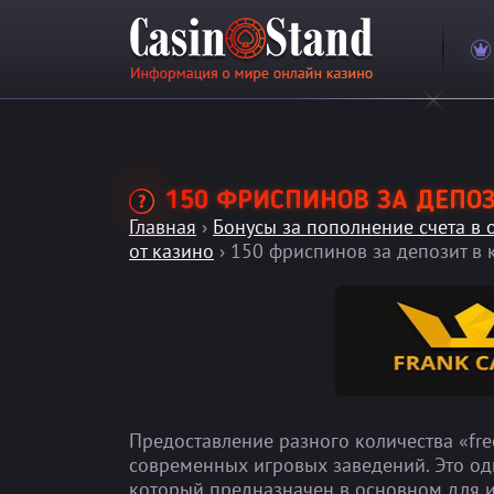
150 ФРИСПИНОВ ЗА ДЕПО
Главная
›
Бонусы за пополнение счета в 
от казино
› 150 фриспинов за депозит в
Предоставление разного количества «fre
современных игровых заведений. Это од
который предназначен в основном для и