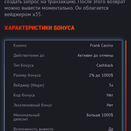
создать запрос на транзакцию. После этого возврат
можно вывести моментально. Он облагается
вейджером х35.
ХАРАКТЕРИСТИКИ БОНУСА
Казино
Frank Casino
Действителен до
Активен до отмены
Тип бонуса
Cashback
Размер бонуса
2% до 1000$
Вейджер (Wager)
3х
Код-бонуса
Нет
Эксклюзивный бонус
Нет
Минимальный
Больше 1000$
депозит
Возможность вывести
Да