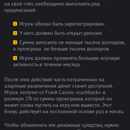
на свой счёт, необходимо выполнить ряд
предписаний:
Игрок обязан быть зарегистрирован.
У него должен быть открыт депозит.
Сумма депозита не меньше тысячи долларов,
а проигрыш не больше тысячи долларов.
Игрок должен проявлять большую игровую
активность в течение месяца.
После этих действий часть потраченных на
азартные развлечения денег станет доступной.
Игрок получит от Frank Casino «cashback» в
размере 2% от суммы проигрыша, который он
может снова пустить на игру или вывести. Этот
бонус действует на постоянной основе раз в месяц.
Чтобы обналичить эти денежные средства, нужно