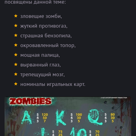
посвящены данной теме:
зловещие зомби,
жуткий противогаз,
страшная бензопила,
окровавленный топор,
мощная палица,
вырванный глаз,
трепещущий мозг,
номиналы игральных карт.