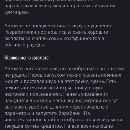
параллельных выигрышей на разных линиях их
суммируют.
Автомат не предусматривает игру на удвоение.
Разработчики постарались вложить хорошие
выплаты за счет высоких коэффициентов в
обычные раунды.
Игровое меню автомата
Автомат англоязычный, но разобраться с кнопками
нетрудно. Перед запуском нужно указать номинал
монет и поставленную на этот раунд сумму. Есть
режим автоматической игры, присутствуют
настройки пользователя. Панель управления
находится в нижней части экрана, игроки смогут
выставить удобные для них первоначальные
параметры и запустить барабаны. На
информационных табло отображаются выигрыш и
текущая сумма кредитов. На все возникающие