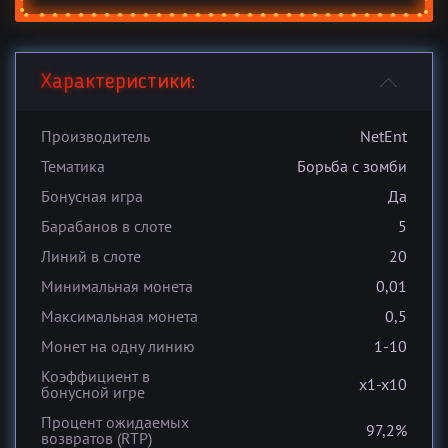
Характеристики:
Производитель
NetEnt
Тематика
Борьба с зомби
Бонусная игра
Да
Барабанов в слоте
5
Линий в слоте
20
Минимальная монета
0,01
Максимальная монета
0,5
Монет на одну линию
1-10
Коэффициент в
х1-х10
бонусной игре
Процент ожидаемых
97,2%
возвратов (RTP)