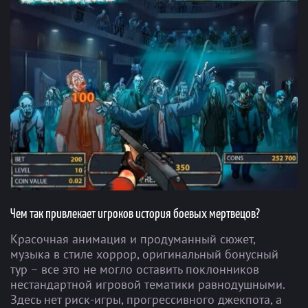
Чем так привлекает игроков история боевых мертвецов?
Красочная анимация и продуманный сюжет,
музыка в стиле хоррор, оригинальный бонусный
тур – все это не могло оставить поклонников
нестандартной игровой тематики равнодушными.
Здесь нет риск-игры, прогрессивного джекпота, а