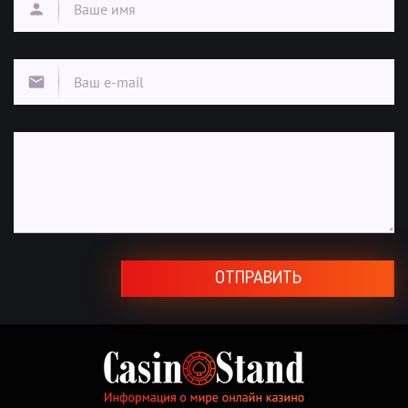
person
email