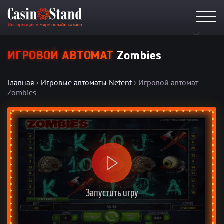
ИГРОВОЙ АВТОМАТ
Zombies
Главная
›
Игровые автоматы Netent
› Игровой автомат
Zombies
Запустить игру