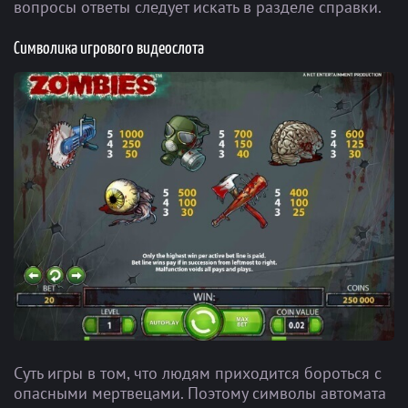
вопросы ответы следует искать в разделе справки.
Символика игрового видеослота
Суть игры в том, что людям приходится бороться с
опасными мертвецами. Поэтому символы автомата