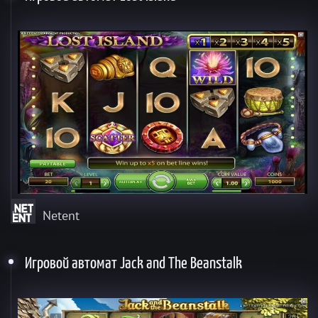
Netent
Игровой автомат Jack and The Beanstalk