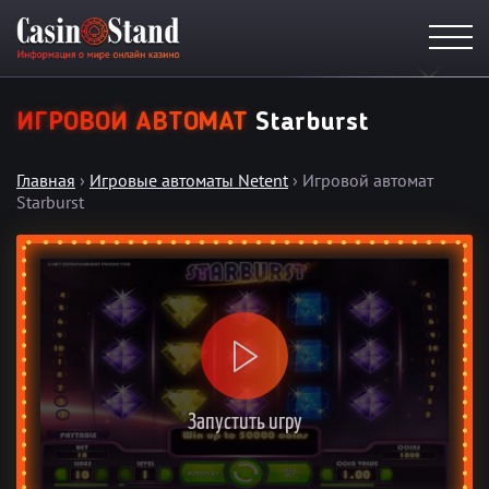
ИГРОВОЙ АВТОМАТ
Starburst
Главная
›
Игровые автоматы Netent
› Игровой автомат
Starburst
Запустить игру