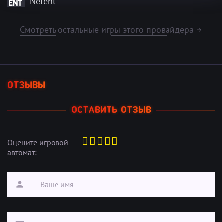
Netent
Смотреть остальные игры этого провайдера
arrow_forward
ОТЗЫВЫ
ОСТАВИТЬ ОТЗЫВ
Оцените игровой
автомат:
person