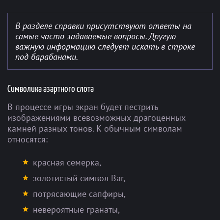
В разделе справки присутствуют ответы на
самые часто задаваемые вопросы. Другую
важную информацию следует искать в строке
под барабанами.
Символика азартного слота
В процессе игры экран будет пестрить
изображениями всевозможных драгоценных
камней разных тонов. К обычным символам
относятся:
красная семерка,
золотистый символ Bar,
потрясающие сапфиры,
невероятные гранаты,