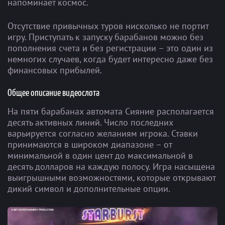
напоминает космос.
Отсутствие привычных туров нисколько не портит
игру. Приступать к запуску барабанов можно без
пополнения счета и без регистрации – это один из
немногих случаев, когда будет интересно даже без
финансовых прибылей.
Общее описание видеослота
На пяти барабанах автомата Сияние располагается
десять активных линий. Число последних
варьируется согласно желаниям игрока. Ставки
принимаются в широком диапазоне – от
минимальной в один цент до максимальной в
десять долларов на каждую полосу. Игра насыщена
выигрышными возможностями, которые открывают
дикий символ и дополнительные опции.