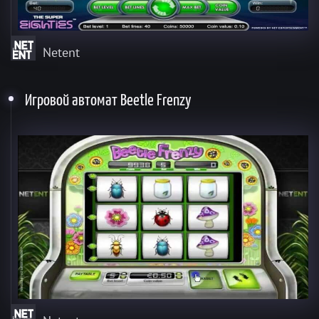
Netent
Игровой автомат Beetle Frenzy