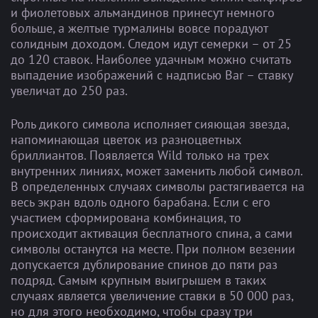
и фиолетовых альмандинов принесут немного
больше, а желтые турмалины вовсе порадуют
солидным доходом. Следом идут семерки – от 25
до 120 ставок. Наиболее удачным можно считать
выпадение изображений с надписью Bar – ставку
увеличат до 250 раз.
Роль дикого символа исполняет сияющая звезда,
напоминающая цветок из разноцветных
бриллиантов. Появляется Wild только на трех
внутренних линиях, может заменить любой символ.
В определенных случаях символы растягивается на
весь экран вдоль одного барабана. Если с его
участием сформирована комбинация, то
происходит активация бесплатного спина, а сами
символы останутся на месте. При полном везении
допускается дублирование спинов до пяти раз
подряд. Самым крупным выигрышем в таких
случаях является увеличение ставки в 50 000 раз,
но для этого необходимо, чтобы сразу три