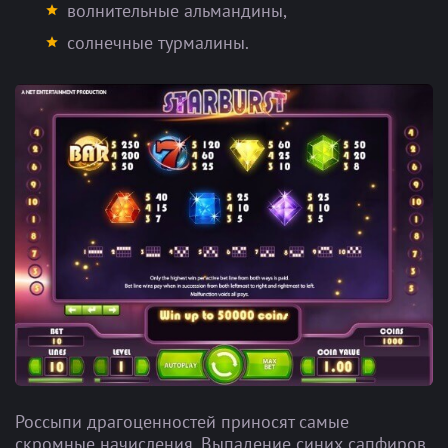
волнительные альмандины,
солнечные турмалины.
Россыпи драгоценностей приносят самые
скромные начисления. Выпадение синих сапфиров