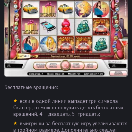
Бесплатные вращения:
если в одной линии выпадет три символа
Скаттер, то можно получить десять бесплатных
вращений, 4 – двадцать, 5- тридцать;
выигрыши за бесплатную игру увеличиваются
в тройном размере. Дополнительно следует