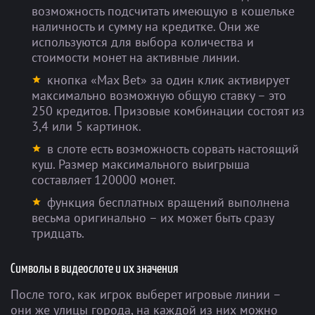
возможность подсчитать имеющую в кошельке
наличность и сумму на кредитке. Они же
используются для выбора количества и
стоимости монет на активные линии.
кнопка «Max Bet» за один клик активирует
максимально возможную общую ставку – это
250 кредитов. Призовые комбинации состоят из
3,4 или 5 картинок.
в слоте есть возможность сорвать настоящий
куш. Размер максимального выигрыша
составляет 120000 монет.
функция бесплатных вращений выполнена
весьма оригинально – их может быть сразу
тридцать.
Символы в видеослоте и их значения
После того, как игрок выберет игровые линии –
они же улицы города, на каждой из них можно