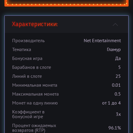
Характеристики:
Производитель
Net Entertainment
Тематика
Гламур
Бонусная игра
Да
Барабанов в слоте
5
Линий в слоте
25
Минимальная монета
0.01
Максимальная монета
0.5
Монет на одну линию
от 1 до 4
Коэффициент в
3x
бонусной игре
Процент ожидаемых
96.1%
возвратов (RTP)