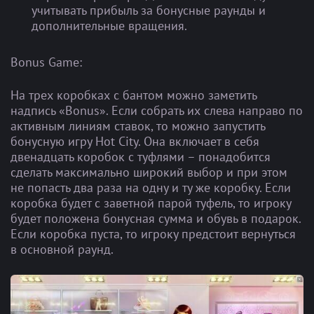
учитывать прибыль за бонусные раунды и
дополнительные вращения.
Bonus Game:
На трех коробках с бантом можно заметить
надпись «Bonus». Если собрать их слева направо по
активным линиям ставок, то можно запустить
бонусную игру Hot City. Она включает в себя
двенадцать коробок с туфлями – понадобится
сделать максимально широкий выбор и при этом
не попасть два раза на одну и ту же коробку. Если
коробка будет с заветной парой туфель, то игроку
будет положена бонусная сумма и обувь в подарок.
Если коробка пуста, то игроку предстоит вернуться
в основной раунд.