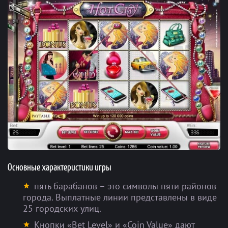
Основные характеристики игры
пять барабанов – это символы пяти районов
города. Выплатные линии представлены в виде
25 городских улиц.
Кнопки «Bet Level» и «Coin Value» дают