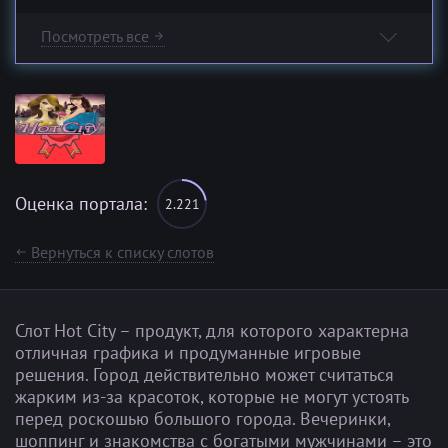
Размер джек-пота
10000
Посмотреть все
arrow_forward
Демо-режим
Да
Автоматическая игра
Да
Бесплатные
Да
вращения
Дикий символ (Wild)
Да
Разброс символ
Да
Оценка портала:
(Scatter)
2.221
Мультипликатор
Да
Вернуться к списку слотов
keyboard_backspace
Игра на удвоение
Нет
Джек-пот
Дне прогрессивный
Слот Hot City – продукт, для которого характерна
отличная графика и продуманные игровые
решения. Город действительно может считаться
жарким из-за красоток, которые не могут устоять
перед роскошью большого города. Вечеринки,
шоппинг и знакомства с богатыми мужчинами – это