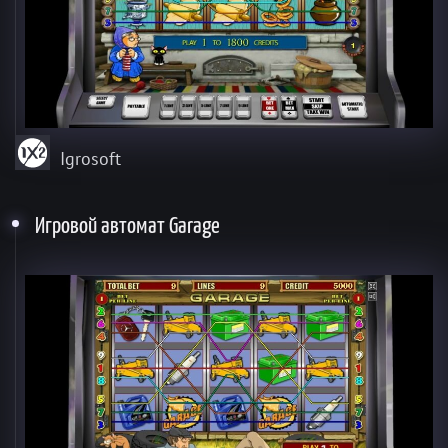
Igrosoft
Игровой автомат Garage