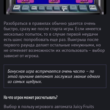
Разобраться в правилах обычно удается очень
быстро, сразу же после старта игры. Если имеется
несколько попыток, то в случае первой неудачи
есть шанс попробовать еще раз. Выигрыш после
первого раунда делает остальные ненужными, но
не отменяет возможности их использовать – выбор
зависит от игрока.
Бонусная игра встречается очень часто – по
этой причине автомат заслужил звание одного
из самых щедрых.
На что игрок может рассчитывать?
Выбор в пользу игрового автомата Juicy Fruits