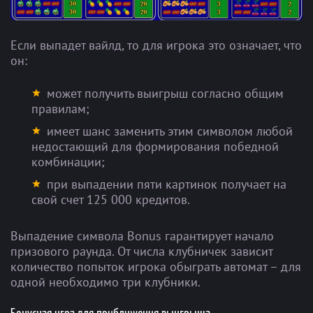
Если выпадет вайлд, то для игрока это означает, что
он:
может получить выигрыш согласно общим
правилам;
имеет шанс заменить этим символом любой
недостающий для формирования победной
комбинации;
при выпадении пяти картинок получает на
свой счет 125 000 кредитов.
Выпадение символа Bonus гарантирует начало
призового раунда. От числа клубничек зависит
количество попыток игрока обыграть автомат – для
одной необходимо три клубники.