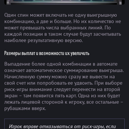
Один спин может включать не одну выигрышную
комбинацию, а две и больше. Но их количество не
может превышать числа выбранных линий. По
каждой позиции в таком случае будут засчитывать
наиболее результативную версию.
Размеры выплат и возможности их увеличить
Выпадение более одной комбинации в автомате
означает автоматическое суммирование выигрыша.
Начисленную сумму можно сразу же вывести на
свой счет или попробовать ее удвоить. При выборе
риск-игры внимание следует перенести на второй
экран – там появится пять карт. Одна из них будет
лежать лицевой стороной к игроку, все остальные –
рубашками вверх.
Игрок вправе отказываться от риск-игры, если