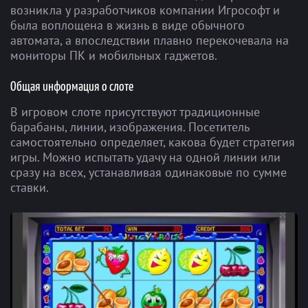
возникла у разработчиков компании Игрософт и
была воплощена в жизнь в виде обычного
автомата, а впоследствии плавно перекочевала на
мониторы ПК и мобильных гаджетов.
Общая информация о слоте
В игровом слоте присутствуют традиционные
барабаны, линии, изображения. Посетитель
самостоятельно определяет, какова будет стратегия
игры. Можно испытать удачу на одной линии или
сразу на всех, устанавливая одинаковые по сумме
ставки.