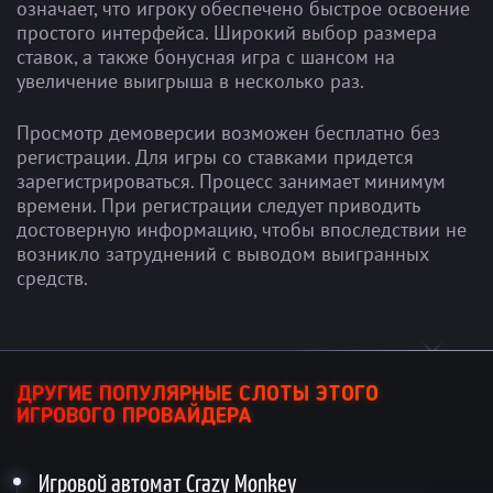
означает, что игроку обеспечено быстрое освоение
простого интерфейса. Широкий выбор размера
ставок, а также бонусная игра с шансом на
увеличение выигрыша в несколько раз.
Просмотр демоверсии возможен бесплатно без
регистрации. Для игры со ставками придется
зарегистрироваться. Процесс занимает минимум
времени. При регистрации следует приводить
достоверную информацию, чтобы впоследствии не
возникло затруднений с выводом выигранных
средств.
ДРУГИЕ ПОПУЛЯРНЫЕ СЛОТЫ ЭТОГО
ИГРОВОГО ПРОВАЙДЕРА
Игровой автомат Crazy Monkey