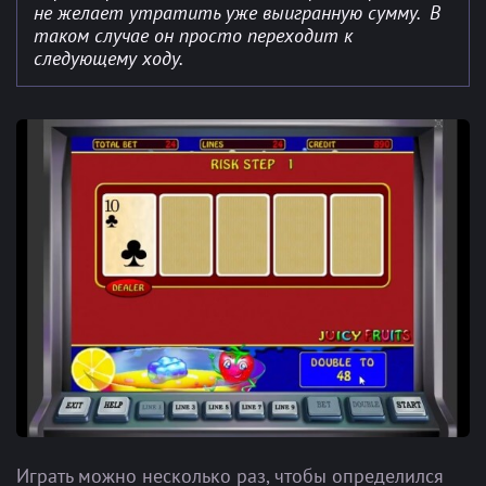
не желает утратить уже выигранную сумму. В
таком случае он просто переходит к
следующему ходу.
Играть можно несколько раз, чтобы определился