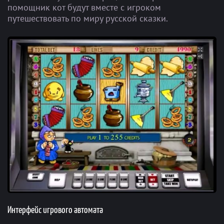
помощник кот будут вместе с игроком
путешествовать по миру русской сказки.
Интерфейс игрового автомата