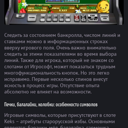
Следить за состоянием банкролла, числом линий и
ставками можно в информационных строках
вверху игрового поля. Очень важно внимательно
следить за этими показателями во время выбора
линий. Также для игрока, который не знаком со
слотами от Игрософт, может показаться трудным
многофункциональность кнопок. Но это легко
исправимо. Первые несколько спинов внесут
ясность в процесс игры. Отсутствие опыта
абсолютно не влияет на возможности.
Печки, балалайки, колобки: особенности символов
Игровые символы, которые присутствуют в слоте
Keks – атрибуты старорусской избы. Основными
являются: баранки, мёд, балалайка, гармошка,