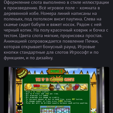
Оформление слота выполнено в стиле иллюстрации
к произведению. Всё игровое поле – комната в
деревянной избе. Номера линий написаны на
поленьях, под потолком висит паутина. Слева на
скамье сидит бабуля и вяжет носок. Рядом с ней
черный котик. На полу красочный коврик и бочка с
тестом. Цвета слота мягкие, прорисовка простая.
Анимацией сопровождается появление Печки,
которая открывает бонусный раунд. Игровые
кнопки стандартные для слотов Игрософт и по
функциям, и по дизайну.