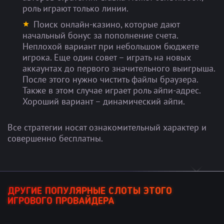
роль играют только линии.
Поиск онлайн-казино, которые дают
начальный бонус за пополнение счета.
Неплохой вариант при небольшом бюджете
игрока. Еще один совет – играть на новых
аккаунтах до первого значительного выигрыша.
После этого нужно чистить файлы браузера.
Также в этом случае играет роль айпи-адрес.
Хороший вариант – динамический айпи.
Все стратегии носят ознакомительный характер и
совершенно бесплатны.
ДРУГИЕ ПОПУЛЯРНЫЕ СЛОТЫ ЭТОГО
ИГРОВОГО ПРОВАЙДЕРА