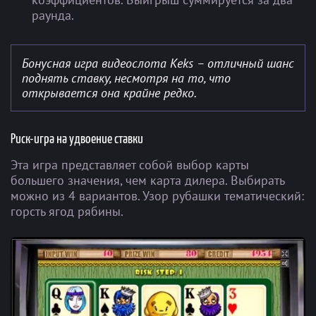
раунда.
Бонусная игра видеослота Keks – отличный шанс
поднять ставку, несмотря на то, что
открывается она крайне редко.
Риск-игра на удвоение ставки
Эта игра представляет собой выбор карты
большего значения, чем карта дилера. Выбирать
можно из 4 вариантов. Узор рубашки тематический:
горсть ягод рябины.