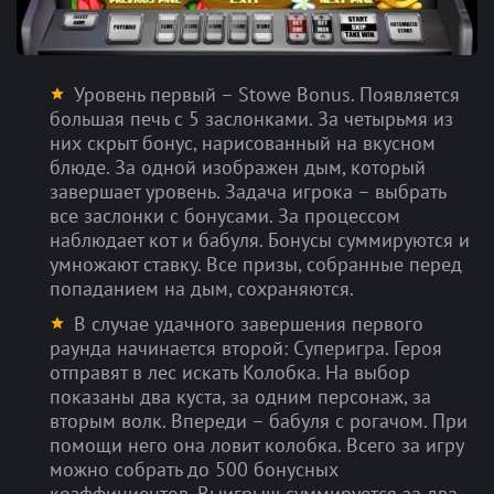
Уровень первый – Stowe Bonus. Появляется
большая печь с 5 заслонками. За четырьмя из
них скрыт бонус, нарисованный на вкусном
блюде. За одной изображен дым, который
завершает уровень. Задача игрока – выбрать
все заслонки с бонусами. За процессом
наблюдает кот и бабуля. Бонусы суммируются и
умножают ставку. Все призы, собранные перед
попаданием на дым, сохраняются.
В случае удачного завершения первого
раунда начинается второй: Суперигра. Героя
отправят в лес искать Колобка. На выбор
показаны два куста, за одним персонаж, за
вторым волк. Впереди – бабуля с рогачом. При
помощи него она ловит колобка. Всего за игру
можно собрать до 500 бонусных
коэффициентов. Выигрыш суммируется за два