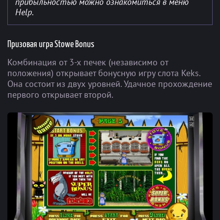
прибыльностью можно ознакомиться в меню
Help.
Призовая игра Stowe Bonus
Комбинация от 3-х печек (независимо от
положения) открывает бонусную игру слота Keks.
Она состоит из двух уровней. Удачное прохождение
первого открывает второй.