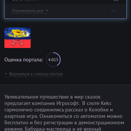
Демо-режим
Да
Автоматическая игра
Да
Посмотреть все
arrow_forward
Бесплатные
Нет
вращения
Дикий символ (Wild)
Да
Разброс символ
Да
(Scatter)
Мультипликатор
Да
Оценка портала:
4.015
Игра на удвоение
Да
Джек-пот
Не прогрессивный
Вернуться к списку слотов
keyboard_backspace
Увлекательное путешествие в мир сказок
предлагает компания Игрософт. В слоте Keks
гармонично соединились рассказ о Колобке и
азартная игра. Ознакомиться со автоматом можно
бесплатно и без регистрации в демонстрационном
режиме. Бабушка-мастерица и её верный