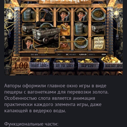
Авторы оформили главное окно игры в виде
пещеры с вагонетками для перевозки золота.
Особенностью слота является анимация
практически каждого элемента игры, даже
капающей в ведерко воды.
Функциональные части: