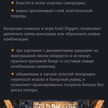
блестят в лотке золотые самородки;
кирка проламывает слой золотоносной
породы.
Бонусные символы в игре Gold Diggers позволяют
увеличить сумму выигрыша или образовать новые
комбинации:
три картинки с динамитными шашками на
выигрышной линии взорвутся и исчезнут,
принеся призовой бонус и составив новые
комбинации символов;
объявление о начале золотой лихорадки
переносят игрока в бонусный раунд, и
позволяет гарантированно получить бонусы без
риска потери;