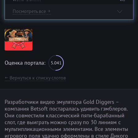
Демо-режим
Да
Автоматическая игра
Да
Посмотреть все
arrow_forward
Бесплатные
Нет
вращения
Дикий символ(Wild)
Нет
Разброс
Нет
символ(Scatter)
Мультипликатор
Нет
Оценка портала:
5.041
Игра на удвоение
Нет
Джекпот
Не прогрессивный
Вернуться к списку слотов
keyboard_backspace
Разработчики видео эмулятора Gold Diggers –
компания Betsoft постаралась удивить гэмблеров.
Они совместили классический пяти-барабанный
слот, где выиграть можно сразу по 30 линиям с
мультипликационными элементами. Все элементы
игрового поля удачно оформлены в стиле Дикого