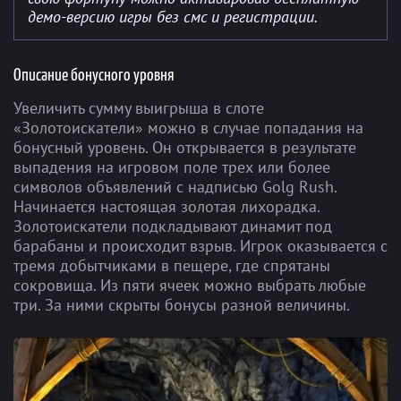
демо-версию игры без смс и регистрации.
Описание бонусного уровня
Увеличить сумму выигрыша в слоте
«Золотоискатели» можно в случае попадания на
бонусный уровень. Он открывается в результате
выпадения на игровом поле трех или более
символов объявлений с надписью Golg Rush.
Начинается настоящая золотая лихорадка.
Золотоискатели подкладывают динамит под
барабаны и происходит взрыв. Игрок оказывается с
тремя добытчиками в пещере, где спрятаны
сокровища. Из пяти ячеек можно выбрать любые
три. За ними скрыты бонусы разной величины.