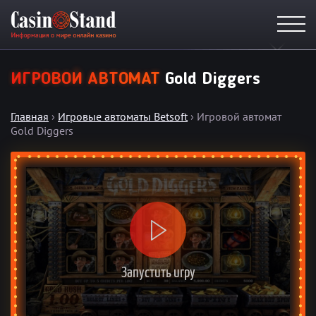
ИГРОВОЙ АВТОМАТ
Gold Diggers
Главная
›
Игровые автоматы Betsoft
› Игровой автомат
Gold Diggers
Запустить игру