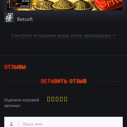
Betsoft
Смотреть остальные игры этого провайдера
arrow_forward
ОТЗЫВЫ
ОСТАВИТЬ ОТЗЫВ
Оцените игровой
автомат:
person