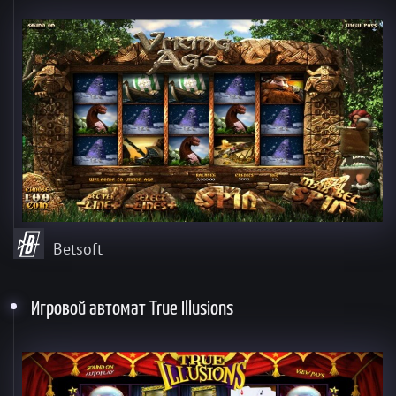
Betsoft
Игровой автомат True Illusions