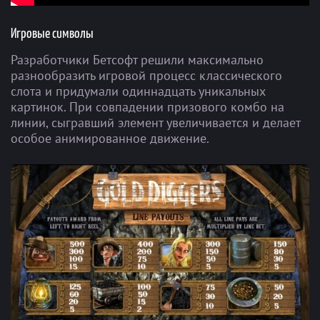
Игровые символы
Разработчики Бетсофт решили максимально
разнообразить игровой процесс классического
слота и придумали одиннадцать уникальных
картинок. При совпадении призового комбо на
линии, сыгравший элемент увеличивается и делает
особое анимированное движение.