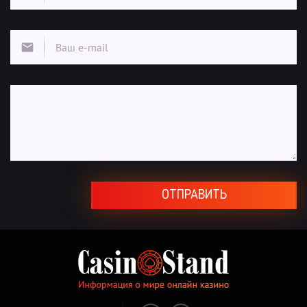
email