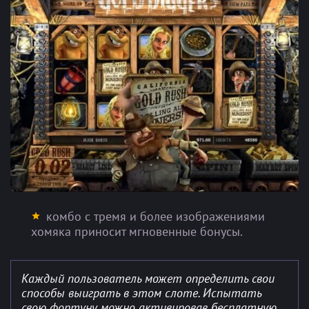
комбо с тремя и более изображениями
хомяка приносит мгновенные бонусы.
Каждый пользователь может определить свои
способы выиграть в этом слоте. Испытать
свою фортуну можно активировав бесплатную