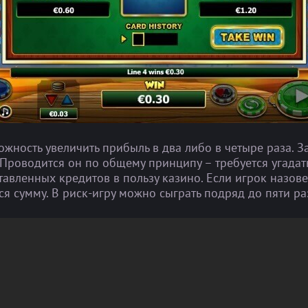
жность увеличить прибыль в два либо в четыре раза. 
роводится он по общему принципу – требуется угадать 
ставленных кредитов в пользу казино. Если игрок назове
я сумму. В риск-игру можно сыграть подряд до пяти ра