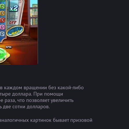
т в каждом вращении без какой-либо
четыре доллара. При помощи
 раза, что позволяет увеличить
 две сотни долларов.
 аналогичных картинок бывает призовой