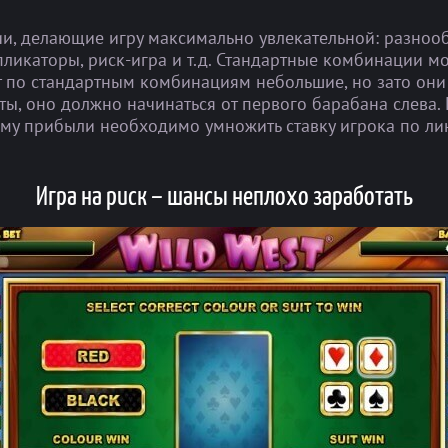
ии, делающие игру максимально увлекательной: разно
ликаторы, риск-игра и т.д. Стандартные комбинации мо
 по стандартным комбинациям небольшие, но зато они 
ы, оно должно начинаться от первого барабана слева.
умму прибыли необходимо умножить ставку игрока по л
Игра на риск – шансы неплохо заработать