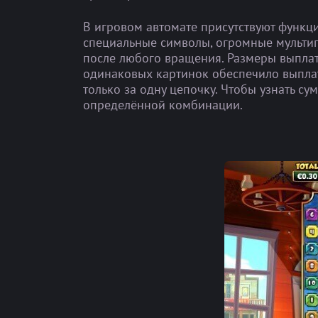
В игровом автомате присутствуют функц
специальные символы, огромные мультип
после любого вращения. Размеры выплат
одинаковых картинок обеспечило выплат
только за одну цепочку. Чтобы узнать с
определённой комбинации.