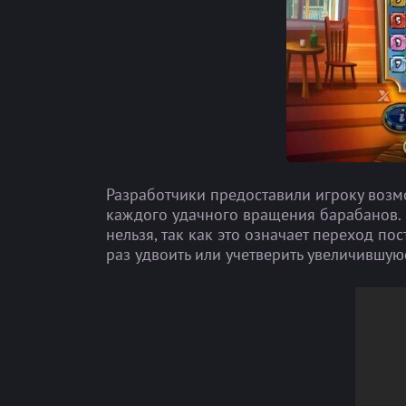
Разработчики предоставили игроку возмо
каждого удачного вращения барабанов. П
нельзя, так как это означает переход по
раз удвоить или учетверить увеличившуюс