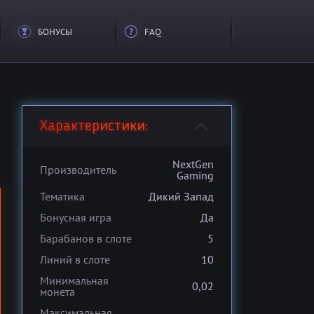
БОНУСЫ
FAQ
Характеристики:
NextGen
Производитель
Gaming
Тематика
Дикий Запад
Бонусная игра
Да
Барабанов в слоте
5
Линий в слоте
10
Минимальная
0,02
монета
Максимальная