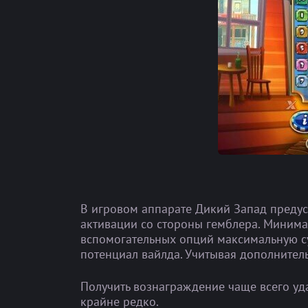
В игровом аппарате Дикий Запад предус
активации со стороны гемблера. Минимал
вспомогательных опций максимальную сум
потенциал вайлда. Учитывая дополнител
Получить вознаграждение чаще всего уд
крайне редко.