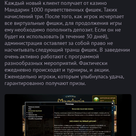
Каждый новый клиент получает от казино
Мандарин 1000 приветственных фишек. Таких
начислений три. После того, как игрок исчерпает
все виртуальные фишки, для продолжения игры
ему необходимо пополнить депозит. Если он не
будет их использовать (в течение 30 дней),
администрация оставляет за собой право не
насчитывать следующий транш фишек. В заведении
очень активно работают с программой
разнообразных мероприятий. Фактически
ежедневно происходят и турниры, и акции.
Еженедельно игроки, которым улыбнулась удача,
гарантированно получают призы.