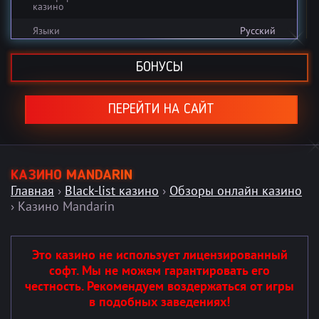
казино
Языки
Русский
Доступные
Доллары США, Евро, Рубли,
валюты
Гривны
БОНУСЫ
Способы игры
Скачиваемая версия, веб версия
ПЕРЕЙТИ НА САЙТ
Количество игр
Около 40
Производители
Igrosoft
софта
Верификация
По запросу
КАЗИНО MANDARIN
счета
Главная
›
Black-list казино
›
Обзоры онлайн казино
› Казино Mandarin
Минимальная
10 USD
сумма
пополнения
Минимальная
5 USD
Это казино не использует лицензированный
сумма выплат
софт. Мы не можем гарантировать его
честность. Рекомендуем воздержаться от игры
Скорость выплат
До 48 часов (на электронные
кошельки, банковские карты или
в подобных заведениях!
банковские счета)