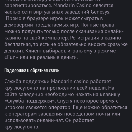
зарегистрироваться. Mandarin Casino является
частью сети виртуальных заведений Genesys.
Прямо в браузере игрок может сыграть в
демоверсии предлагаемых игр. Полные права
можно получить только после скачивания онлайн-
казино на свой компьютер. Регистрация в казино
бесплатная, то есть не обязательно вносить сразу же
депозит. Клиент выбирает, играть ему в режиме
«Fun» или на реальные деньги.
Поддержка и обратная связь
Служба поддержки Mandarin casino работает
круглосуточно на протяжении всей недели. На
сайте заведения необходимо нажать на клавишу
«Служба поддержки». Спустя некоторое время с
игроком свяжется оператор. Еще можно обратиться
к операторам заведения посредством почты или
использовать онлайн-чат. Он работает
круглосуточно.