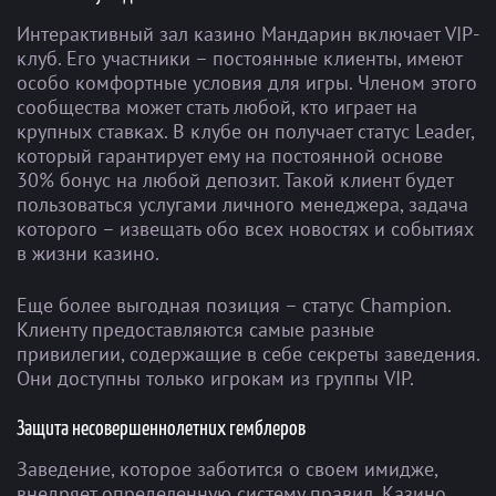
Интерактивный зал казино Мандарин включает VIP-
клуб. Его участники – постоянные клиенты, имеют
особо комфортные условия для игры. Членом этого
сообщества может стать любой, кто играет на
крупных ставках. В клубе он получает статус Leader,
который гарантирует ему на постоянной основе
30% бонус на любой депозит. Такой клиент будет
пользоваться услугами личного менеджера, задача
которого – извещать обо всех новостях и событиях
в жизни казино.
Еще более выгодная позиция – статус Champion.
Клиенту предоставляются самые разные
привилегии, содержащие в себе секреты заведения.
Они доступны только игрокам из группы VIP.
Защита несовершеннолетних гемблеров
Заведение, которое заботится о своем имидже,
внедряет определенную систему правил. Казино