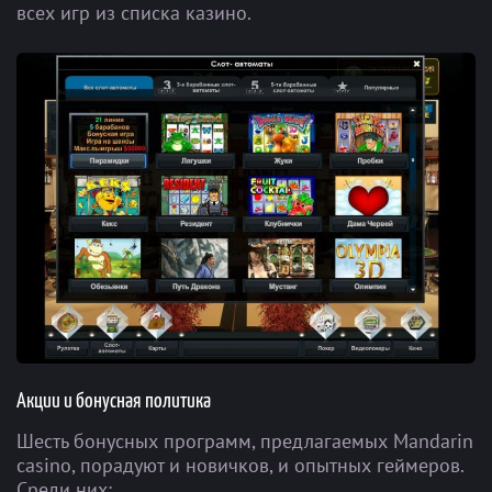
всех игр из списка казино.
Акции и бонусная политика
Шесть бонусных программ, предлагаемых Mandarin
casino, порадуют и новичков, и опытных геймеров.
Среди них: