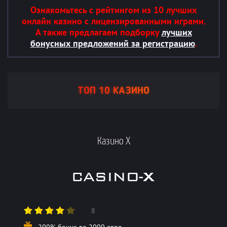
Лимиты выплат
5 000 долларов США в неделю
Ознакомьтесь с рейтингом из 10 лучших
онлайн казино с лицензированными играми.
Способы
Visa, MasterCard, Maestro,
А также предлагаем подборку
лучших
пополнения
Webmoney, Skrill, PayPal
бонусных предложений за регистрацию
.
Способы вывода
WebMoney, Qiwi, Visa/MasterCard,
Skrill, Yandex, Moneta.Ru
Ограничение по
Германия, Нидерланды, США и
странам
Израиль
ТОП 10 КАЗИНО
Live-чат
Да
Контакты
E-mail:
проекта
help@suppdepartment.com
Телефон: +7 499 703 2019
Адрес: Cyprus, Limassol, Zevos
Казино X
Center, Office 101
8