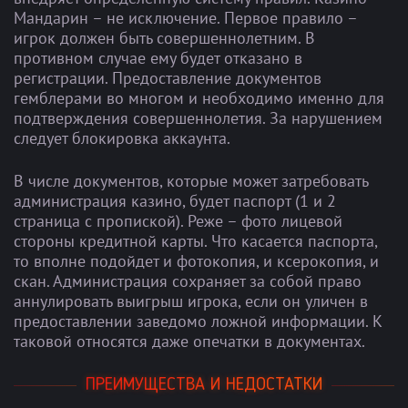
Мандарин – не исключение. Первое правило –
игрок должен быть совершеннолетним. В
противном случае ему будет отказано в
регистрации. Предоставление документов
гемблерами во многом и необходимо именно для
подтверждения совершеннолетия. За нарушением
следует блокировка аккаунта.
В числе документов, которые может затребовать
администрация казино, будет паспорт (1 и 2
страница с пропиской). Реже – фото лицевой
стороны кредитной карты. Что касается паспорта,
то вполне подойдет и фотокопия, и ксерокопия, и
скан. Администрация сохраняет за собой право
аннулировать выигрыш игрока, если он уличен в
предоставлении заведомо ложной информации. К
таковой относятся даже опечатки в документах.
ПРЕИМУЩЕСТВА И НЕДОСТАТКИ