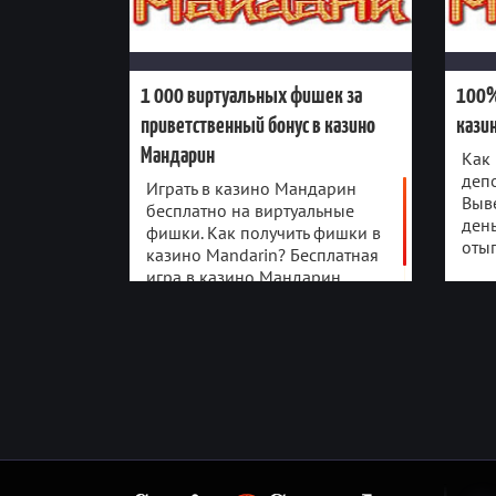
Mandarin casino
Казино
Акт
Действителен
Активен до отмены
За 
до
Приветственный
Тип бонуса
10
1000 виртуальных
Размер
1 000 виртуальных фишек за
100%
фишек (трижды)
бонуса
приветственный бонус в казино
кази
Вейджер
Нет
(Wager)
Мандарин
Как 
Нет
Код-бонуса
деп
Играть в казино Мандарин
Эксклюзивны
Выв
Нет
бесплатно на виртуальные
й бонус
день
фишки. Как получить фишки в
Минимальный
оты
ПОЛУЧИТЬ
10 USD
казино Mandarin? Бесплатная
депозит
каз
игра в казино Мандарин.
Возможность
Нет
вывести
бонус
Нид
Германия,
Запрещенные
Нидерланды, США и
страны
Израиль.