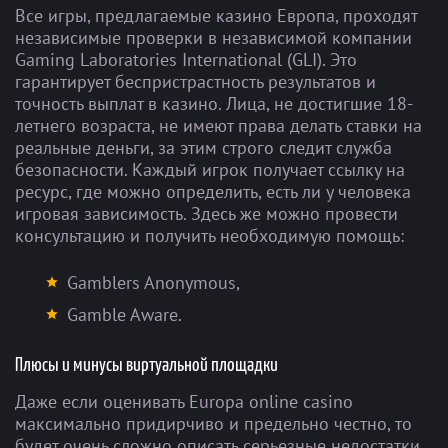
Все игры, предлагаемые казино Европа, проходят
независимые проверки в независимой компании
Gaming Laboratories International (GLI). Это
гарантирует беспристрастность результатов и
точность выплат в казино. Лица, не достигшие 18-
летнего возраста, не имеют права делать ставки на
реальные деньги, за этим строго следит служба
безопасности. Каждый игрок получает ссылку на
ресурс, где можно определить, есть ли у человека
игровая зависимость. Здесь же можно провести
консультацию и получить необходимую помощь:
Gamblers Anonymous,
Gamble Aware.
Плюсы и минусы виртуальной площадки
Даже если оценивать Europa online casino
максимально придирчиво и предельно честно, то
будет очень сложно описать серьезные недостатки.