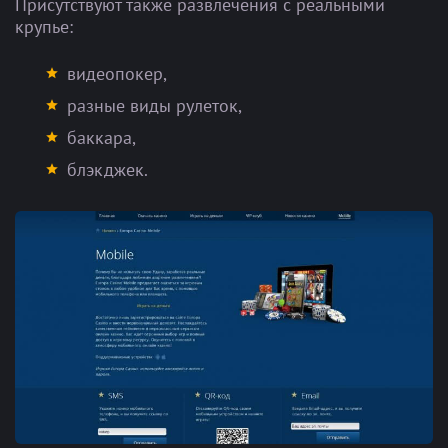
Присутствуют также развлечения с реальными
крупье:
видеопокер,
разные виды рулеток,
баккара,
блэкджек.