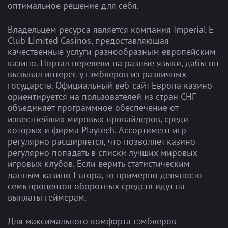
Верификация
Да
оптимальное решение для себя.
счета
Минимальная
20 USD
Владельцем ресурса является компания Imperial E-
сумма
Club Limited Casinos, предоставляющая
пополнения
качественные услуги разнообразным европейским
Минимальная
20 USD
казино. Портал перевели на разные языки, дабы он
сумма выплат
вызывал интерес у гэмблеров из различных
Скорость выплат
Электронные кошельки: 24-48
государств. Официальный веб-сайт Европа казино
часов Банковские карты: 3-10
ориентируется на пользователей из стран СНГ
рабочих дней Банковский
перевод: 3-10 рабочих дней
объединяет программное обеспечение от
известнейших мировых провайдеров, среди
Лимиты выплат
20000 евро в месяц
которых и фирма Playtech. Ассортимент игр
Способы
Bank Wire Transfer, Maestro,
регулярно расширяется, что позволяет казино
пополнения
Mastercard, Neteller, Paysafe Card,
регулярно попадать в списки лучших мировых
Ukash, Visa Electron, instaDebit,
Visa, Entropay, Przelewy24,
игровых клубов. Если верить статистическим
Sofortuberwaisung, Nordea, POLi,
данным казино Europa, то примерно девяносто
GiroPay, Abaqoos, eKonto, Moneta,
Multibanco, Diners Club
семь процентов оборотных средств идут на
International, DineroMail,
Transferencia Bancaria Local, Scrill,
выплаты геймерам.
Paypal, Visa Delta, ESR, FundSend,
Qiwi, Todito Cash, SporoPay,
AstroPay Card, Instant Bank,
Для максимального комфорта гэмблеров
PugglePay, TrustPay, Swiff, Instant