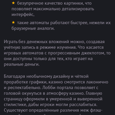
безупречное качество картинки, что
позволяет максимально детализировать
интерфейс,
такие автоматы работают быстрее, нежели их
браузерные аналоги.
Играть без денежных вложений можно, создавая
учётную запись в режиме изучения. Что касается
игровых автоматов с прогрессивным джекпотом, то
они доступны только для тех, кто играет на
реальные деньги.
Благодаря необычному дизайну и чёткой
проработке графики, казино смотрится лаконично
и респектабельно. Лобби портала позволяет с
головой окунуться в атмосферу казино. Главную
страницу оформили в умеренной и выверенной
стилистике, дабы игроки могли расслабиться.
Существуют определённые различия меж флэш-