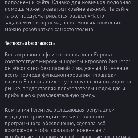
пополнении счёта. Однако для новичков подобная
помощь может оказаться крайне важной. На сайте
также предусматривается раздел «Часто
задаваемые вопросы», но во многих тонкостях
можно разобраться самостоятельно.
Честность и безопасность
Весь игровой софт интернет-казино Европа
соответствует мировым нормам игрового бизнеса:
он абсолютно безопасный и надёжный. В течение
всего периода функционирования площадки
казино Европа активно укрепляет свои позиции на
рынке, предоставляя пользователям надёжную и
прибыльную развлекательную среду.
Компания Плейтек, обладающая репутацией
ведущего производителя качественного
программного обеспечения, сделала всё
возможное, чтобы создать мгновенные и
устойчивые ко взломам шифровальные алгоритмы.