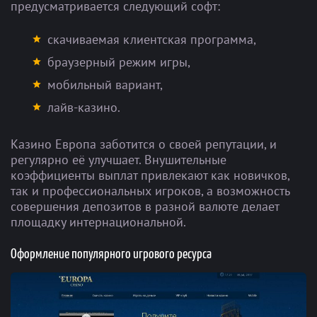
Banking, WebMoney, PayU,
предусматривается следующий софт:
SafetyPay, iDebit, EcoCard, eCard,
ClickandBuy,
MyCitadel,Яндекс.Деньги
скачиваемая клиентская программа,
Способы вывода
Cheque, ClickandBuy, MyCitadel,
браузерный режим игры,
Neteller, Visa Electron, instaDebit,
Visa, Skrill
мобильный вариант,
Ограничение по
Бельгия, Антигуа и Барбуда,
лайв-казино.
странам
Афганистан, Багамы, Барбадос,
Белиз, Болгария, Канада, Китай,
Куба, Кипр, Доминиканская
республика, Эстония, Финляндия,
Казино Европа заботится о своей репутации, и
Франция, Германия, Гренада,
регулярно её улучшает. Внушительные
Гаяна, Гаити, Гонг-Конг, Иран, Ирак,
Израиль, Ямайка, Латвия,Либия,
коэффициенты выплат привлекают как новичков,
Макао, Монсеррат, Нидерланды,
так и профессиональных игроков, а возможность
Анталия, Филиппины, Румыния,
Ст.Китс и Невис, Санта Лючия, Ст.
совершения депозитов в разной валюте делает
Винсент и Гренадин, Сингапур,
площадку интернациональной.
Испания, Судан, Суринам, Сирия,
Тринидад и Табаго, Турция,
Британия, США, Аландские
острова
Оформление популярного игрового ресурса
Live-чат
Да
Контакты
Supportsupport@europacasino.co
проекта
m
Marketing