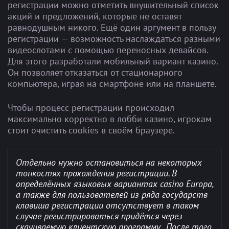
регистрации можно отметить внушительный список
акций и предложений, которые не оставят
равнодушным никого. Ещё один аргумент в пользу
регистрации — возможность наслаждаться разными
видеослотами с помощью переносных девайсов.
Для этого разработали мобильный вариант казино.
Он позволяет отказаться от стационарного
компьютера, играя на смартфоне или на планшете.
Чтобы процесс регистрации происходил
максимально корректно в лобби казино, игрокам
стоит очистить cookies в своём браузере.
Отдельно нужно остановиться на некоторых
тонкостях прохождения регистрации. В
определённых языковых вариантах casino Europa,
а также для пользователей из ряда государств
клавиша регистрации отсутствует в таком
случае регистрироваться придётся через
скачиваемую клиентскую программу. После того,