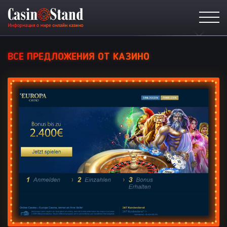
ВСЕ ПРЕДЛОЖЕНИЯ ОТ КАЗИНО