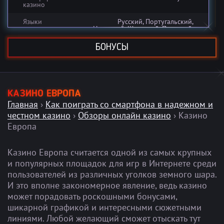
казино
Языки
Русский, Португальский,
Немецкий, Шведский, Польский,
Испанский, Английский,
Итальянский, Греческий,
БОНУСЫ
Французский,
Венгерский, Арабский, Тайский
Доступные
Американские Доллары,
валюты
Австралийские Доллары,
Канадские Доллары,
КАЗИНО ЕВРОПА
Швейцарские Франки,
Британские Фунты Стерлингов,
Главная
›
Как поиграть со смартфона в надежном и
Евро, Норвежские Кроны,
честном казино
›
Обзоры онлайн казино
› Казино
Российские Рубли, Шведские
Кроны, Южно-Ффриканские
Европа
Рэнды
Способы игры
Скачиваемая версия, мобильная
Казино Европа считается одной из самых крупных
версия, веб-версия, живые дилеры
и популярных площадок для игр в Интернете среди
Количество игр
400
пользователей из различных уголков земного шара.
И это вполне закономерное явление, ведь казино
Производители
Playtech, NetEnt, Pragmatic Play,
софта
Quickspin, Betsoft, Red Tiger
может порадовать роскошными бонусами,
Gaming, Eyecon, Skywind Group,
шикарной графикой и интересными сюжетными
Wazdan, PariPlay, Microgaming
линиями. Любой желающий сможет отыскать тут