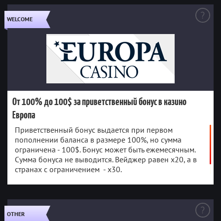
WELCOME
От 100% до 100$ за приветственный бонус в казино
Европа
Europa casino
Казино
До отмены
Действителен до
Приветственный
Тип бонуса
100% до 100$
Размер бонуса
Ежемесячный бонус
Дополнительный бонус
20X / 30Х
Вейджер (Wager)
От 100% до 100$ за приветственный бонус в казино
Не требуется
Код-бонуса
Европа
Нет
Эксклюзивный бонус
20$
Минимальный депозит
Приветственный бонус выдается при первом
Нет
Возможность вывести бонус
пополнении баланса в размере 100%, но сумма
Бразилия
Запрещенные страны
ограничена - 100$. Бонус может быть ежемесячным.
Сумма бонуса не выводится. Вейджер равен х20, а в
странах с ограничением - х30.
ПОЛУЧИТЬ
OTHER
От 15% до 150$ за использование акционных