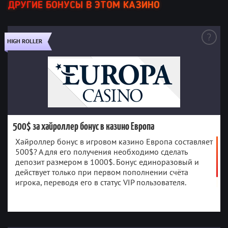
ДРУГИЕ БОНУСЫ В ЭТОМ КАЗИНО
HIGH ROLLER
500$ за хайроллер бонус в казино Европа
Europa casino
Казино
До отмены
Действителен до
ХайРоллер бонус
Тип бонуса
500$
Размер бонуса
x20 (B+D)
Вейджер (Wager)
Не требуется
Код-бонуса
Нет
Эксклюзивный бонус
500$ за хайроллер бонус в казино Европа
1000$
Минимальный депозит
Нет
Возможность вывести бонус
Хайроллер бонус в игровом казино Европа составляет
Бразилия
Запрещенные страны
500$? А для его получения необходимо сделать
депозит размером в 1000$. Бонус единоразовый и
действует только при первом пополнении счёта
игрока, переводя его в статус VIP пользователя.
ПОЛУЧИТЬ