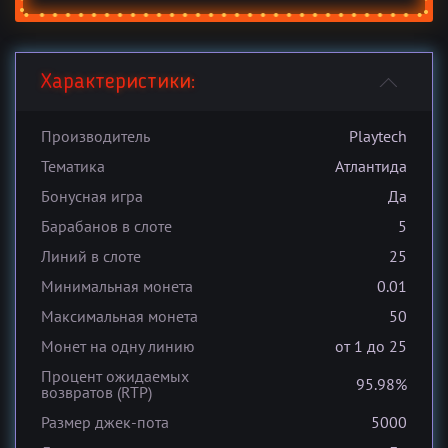
Характеристики:
Производитель
Playtech
Тематика
Атлантида
Бонусная игра
Да
Барабанов в слоте
5
Линий в слоте
25
Минимальная монета
0.01
Максимальная монета
50
Монет на одну линию
от 1 до 25
Процент ожидаемых
95.98%
возвратов (RTP)
Размер джек-пота
5000