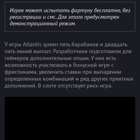
Игрок может испытать фортуну бесплатно, без
регистрации и смс. Для этого предусмотрен
демонстрационный режим.
У игры Atlantis queen пять барабанов и двадцать
пять линий выплат. Разработчики подготовили для
геймеров дополнительные опции. У них есть
возможность участвовать в бонусной игре с
фриспинами, увеличить ставки при выпадении
определенных комбинаций и ряд других приятных
дополнений. В слоте отсутствует риск-игра.