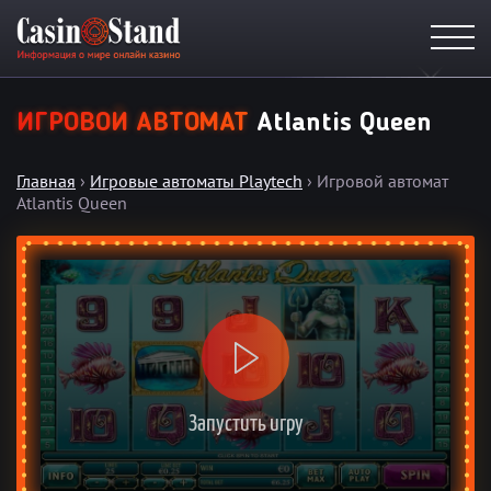
ИГРОВОЙ АВТОМАТ
Аtlantis Queen
Главная
›
Игровые автоматы Playtech
› Игровой автомат
Аtlantis Queen
Запустить игру