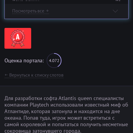
Демо-режим
Да
Автоматическая игра
Да
Посмотреть все
arrow_forward
Бесплатные
Да
вращения
Дикий символ (Wild)
Да
Разброс символ
Да
(Scatter)
Мультипликатор
Да
Оценка портала:
4.072
Игра на удвоение
Да
Джек-пот
Не прогрессивный
Вернуться к списку слотов
keyboard_backspace
Для разработки софта Аtlantis queen специалисты
компании Playtech использовали известный миф об
Атлантиде, которая затонула и находится на дне
океана. Попав туда, игрок может встретиться с
самой королевой и попытаться получить несметные
сокровища затонувшего города.