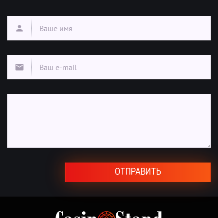
person
email