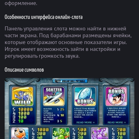
оформление.
Особенности интерфейса онлайн-слота
Панель управления слота можно найти в нижней
части экрана. Под барабанами размещены ячейки,
которые отображают основные показатели игры.
Игрок имеет возможность зайти в настройки и
регулировать громкость звука.
Описание символов