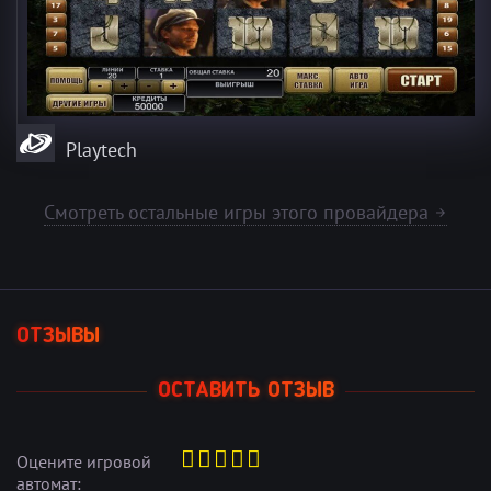
Playtech
Смотреть остальные игры этого провайдера
arrow_forward
ОТЗЫВЫ
ОСТАВИТЬ ОТЗЫВ
Оцените игровой
автомат: