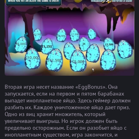
Вторая игра несет название «EggBonus». Она
запускается, если на первом и пятом барабанах
выпадет инопланетное яйцо. Здесь геймер должен
разбить их. Каждое уничтоженное яйцо дает приз.
Одно из яиц хранит множитель, который
увеличивает выигрыш. Но игрок должен быть
предельно осторожным. Если он разобьет яйцо с
инопланетным существом, игра закончится, и