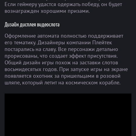
Если геймеру удастся одержать победу, он будет
вознагражден хорошими призами.
Дизайн дисплея видеослота
Оформление автомата полностью поддерживает
его тематику. Дизайнеры компании Плейтек
постарались на славу. Все персонажи детально
прорисованы, что создает эффект присутствия.
Общий дизайн игры похож на заставки слотов
восьмидесятых годов. При запуске игры на экране
появляется охотник за пришельцами в розовой
шляпе, который летит на космическом корабле.