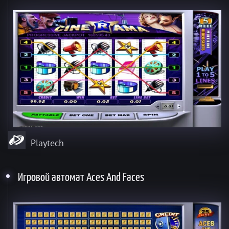
Playtech
Игровой автомат Аces And Faces