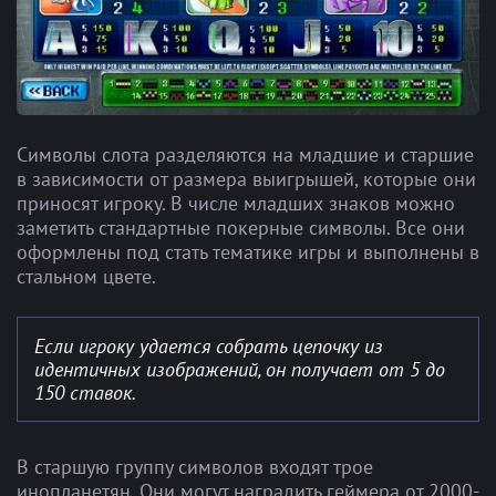
Символы слота разделяются на младшие и старшие
в зависимости от размера выигрышей, которые они
приносят игроку. В числе младших знаков можно
заметить стандартные покерные символы. Все они
оформлены под стать тематике игры и выполнены в
стальном цвете.
Если игроку удается собрать цепочку из
идентичных изображений, он получает от 5 до
150 ставок.
В старшую группу символов входят трое
инопланетян. Они могут наградить геймера от 2000-