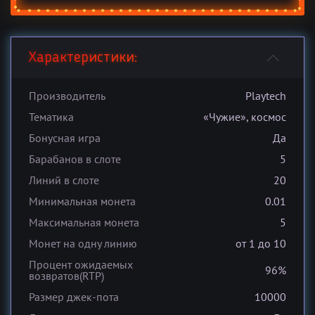
Характеристики:
Производитель
Playtech
Тематика
«Чужие», космос
Бонусная игра
Да
Барабанов в слоте
5
Линий в слоте
20
Минимальная монета
0.01
Максимальная монета
5
Монет на одну линию
от 1 до 10
Процент ожидаемых
96%
возвратов(RTP)
Размер джек-пота
10000