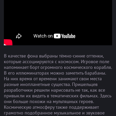
В качестве фона выбраны тёмно-синие оттенки,
которые ассоциируются с космосом. Игровое поле
напоминает борт огромного космического корабля.
В его иллюминаторах можно заметить барабаны.
На них время от времени занимают свои места
разные инопланетные существа. Пришельцев
разработчики решили нарисовать не так, как все
привыкли их видеть в тематических фильмах. Здесь
они больше похожи на мультяшных героев.
Космическую атмосферу также поддерживает
грамотно подобранное музыкальное и звуковое