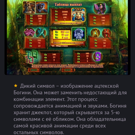
Дикий символ – изображение ацтекской
Богини. Она может заменить недостающий для
комбинации элемент. Этот процесс
сопровождается анимацией и звуками. Богиня
хранит джекпот, который скрывается за 5-ю
символами с её обликом. Она обладательница
самой красивой анимации среди всех
остальных символов.