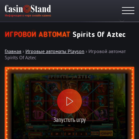
ИГРОВОЙ АВТОМАТ
Spirits Of Aztec
Главная
›
Игровые автоматы Playson
› Игровой автомат
Spirits Of Aztec
Запустить игру