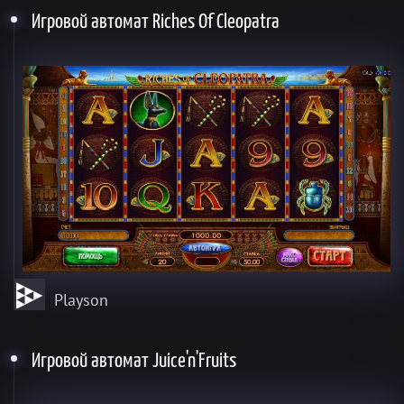
Игровой автомат Riches Of Cleopatra
Playson
Игровой автомат Juice'n'Fruits