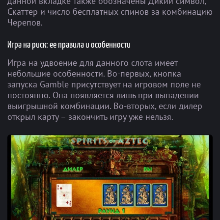
данной вкладке также обозначены Дикий символ,
Скаттер и число бесплатных спинов за комбинацию
Черепов.
Игра на риск: ее правила и особенности
Игра на удвоение для данного слота имеет
небольшие особенности. Во-первых, кнопка
запуска Gamble присутствует на игровом поле не
постоянно. Она появляется лишь при выпадении
выигрышной комбинации. Во-вторых, если дилер
открыл карту – закончить игру уже нельзя.