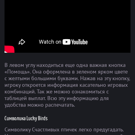
В левом углу находиться еще одна важная кнопка
«Помощь». Она оформлена в зеленом ярком цвете
с желтыми большими буквами. Нажав на эту кнопку,
игроку откроется информация касательно игровых
комбинаций. Так же можно ознакомиться с
таблицей выплат. Всю эту информацию для
удобства можно распечатать.
Символика Lucky Birds
Символику Счастливых птичек легко предугадать.