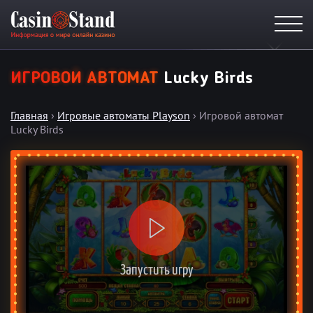
ИГРОВОЙ АВТОМАТ
Lucky Birds
Главная
›
Игровые автоматы Playson
› Игровой автомат
Lucky Birds
Запустить игру