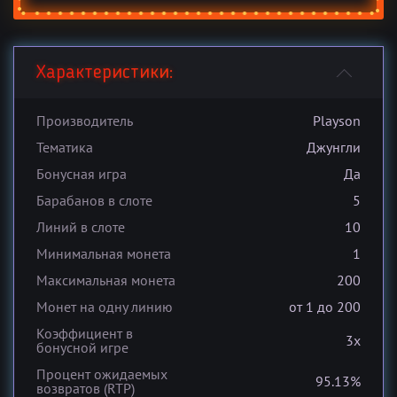
Характеристики:
Производитель
Playson
Тематика
Джунгли
Бонусная игра
Да
Барабанов в слоте
5
Линий в слоте
10
Минимальная монета
1
Максимальная монета
200
Монет на одну линию
от 1 до 200
Коэффициент в
3х
бонусной игре
Процент ожидаемых
95.13%
возвратов (RTP)