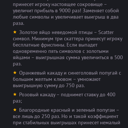
принесет игроку настоящее сокровище –
увеличит прибыль в 9000 раз! Заменяет собой
любые символы и увеличивает выигрыш в два
раза.
Золотое яйцо неведомой птицы – Scatter
символ. Минимум три скаттера принесут игроку
бесплатные фриспины. Если выпадет
одновременно пять символов с золотыми
яйцами – выигрышная сумма увеличиться в 500
раз.
Оранжевый какаду и синеголовый попугай с
большим желтым клювом – умножают
выигрышную сумму до 750 раз.
Розовый какаду – поднимет ставку до 400
раз;
Благородные красный и зеленый попугаи –
все лишь до 250 раз. Но и такой коэффициент
при стабильных выигрышах принесет немалый