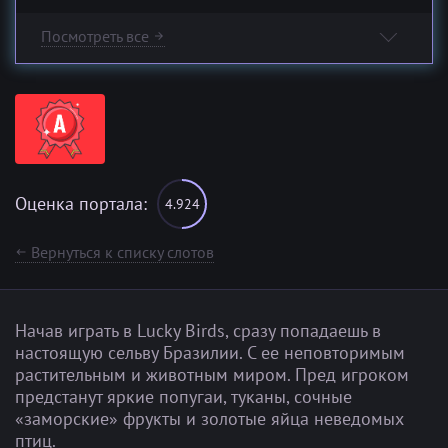
Размер джек-пота
9000
Посмотреть все
arrow_forward
Демо-режим
Да
Автоматическая игра
Да
Бесплатные
Да
вращения
Дикий символ (Wild)
Да
Разброс символ
Да
Оценка портала:
(Scatter)
4.924
Мультипликатор
Да
Вернуться к списку слотов
keyboard_backspace
Игра на удвоение
Да
Джек-пот
Не прогрессивный
Начав играть в Lucky Birds, сразу попадаешь в
настоящую сельву Бразилии. С ее неповторимым
растительным и животным миром. Пред игроком
предстанут яркие попугаи, туканы, сочные
«заморские» фрукты и золотые яйца неведомых
птиц.