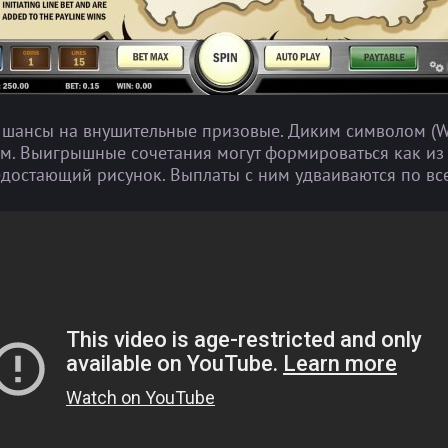
шансы на внушительные призовые. Диким символом (Wil
 Выигрышные сочетания могут формироваться как из че
едостающий рисунок. Выплаты с ним удваиваются по вс