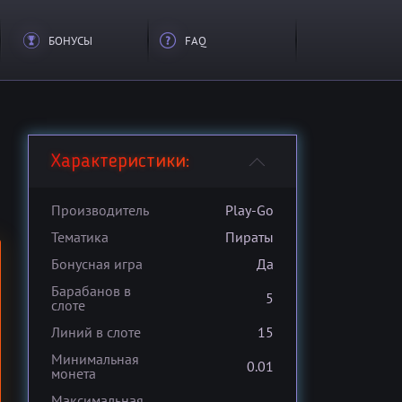
БОНУСЫ
FAQ
Характеристики:
Производитель
Play-Go
Тематика
Пираты
Бонусная игра
Да
Барабанов в
5
слоте
Линий в слоте
15
Минимальная
0.01
монета
Максимальная