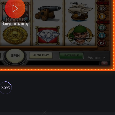
Запустить игру
2.093