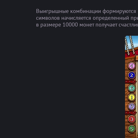
Выигрышные комбинации формируются по
символов начисляется определенный пр
в размере 10000 монет получает счастли