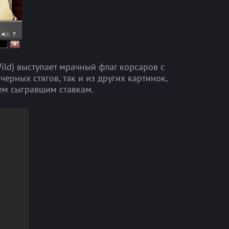
d) выступает мрачный флаг корсаров с
рных стягов, так и из других картинок,
ем сыгравшим ставкам.