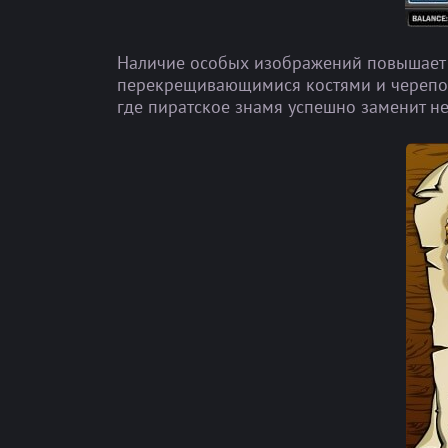
Наличие особых изображений повышает 
перекрещивающимися костями и черепом.
где пиратское знамя успешно заменит н