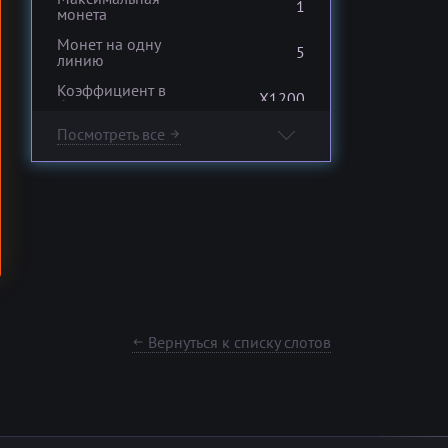
1
монета
Монет на одну
5
линию
Коэффициент в
X1200
бонусной игре
Посмотреть все
Процент
arrow_forward
ожидаемых
95%
возвратов (RTP)
Демо-режим
Да
Автоматическая
Да
игра
Бесплатные
Нет
вращения
Дикий символ
Да
(Wild)
Вернуться к списку слотов
keyboard_backspace
Разброс символ
Да
(Scatter)
Мультипликатор
Да
Игра на