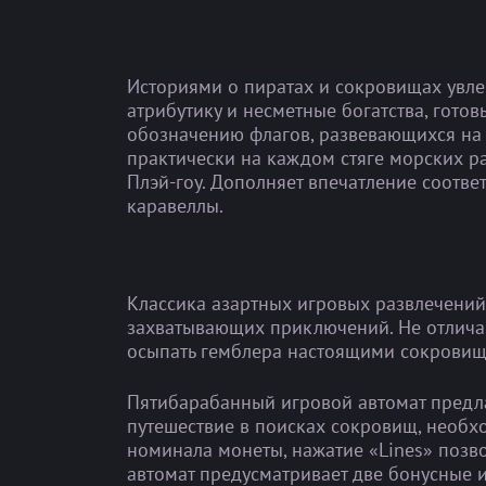
Историями о пиратах и сокровищах увлек
атрибутику и несметные богатства, гото
обозначению флагов, развевающихся на 
практически на каждом стяге морских р
Плэй-гоу. Дополняет впечатление соотв
каравеллы.
Классика азартных игровых развлечений
захватывающих приключений. Не отлича
осыпать гемблера настоящими сокрови
Пятибарабанный игровой автомат предлаг
путешествие в поисках сокровищ, необхо
номинала монеты, нажатие «Lines» позво
автомат предусматривает две бонусные 