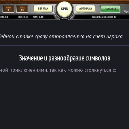
дной ставке сразу отправляется на счет игрока.
Значение и разнообразие символов
нной приключениями, так как можно столкнуться с: