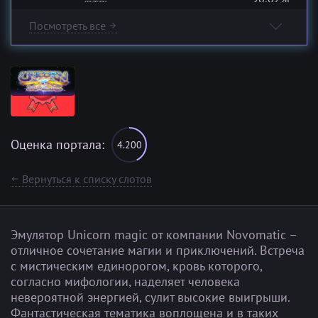
возвратов (RTP)
Размер джек-пота
Посмотреть все
9000
arrow_forward
Демо-режим
Да
Автоматическая игра
Да
Бесплатные
Да
вращения
Дикий символ (Wild)
Да (Единорог)
Оценка портала:
Разброс символ
4.200
Да (Волшебный Лес)
(Scatter)
Мультипликатор
Да
Вернуться к списку слотов
keyboard_backspace
Игра на удвоение
Да
Джек-пот
Не прогрессивный
Эмулятор Unicorn magic от компании Novomatic –
отличное сочетание магии и приключений. Встреча
с мистическим единорогом, кровь которого,
согласно мифологии, наделяет человека
невероятной энергией, сулит высокие выигрыши.
Фантастическая тематика воплощена и в таких