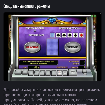
Специальные опции и режимы
Для особо азартных игроков предусмотрен режим,
при помощи которого выигрыш можно
приумножить. Перейдя в другое окно, на зеленом
поле (сукне) вы увидите перевернутую карту.