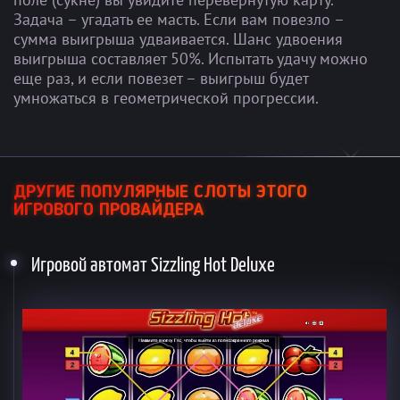
Задача – угадать ее масть. Если вам повезло –
сумма выигрыша удваивается. Шанс удвоения
выигрыша составляет 50%. Испытать удачу можно
еще раз, и если повезет – выигрыш будет
умножаться в геометрической прогрессии.
ДРУГИЕ ПОПУЛЯРНЫЕ СЛОТЫ ЭТОГО
ИГРОВОГО ПРОВАЙДЕРА
Игровой автомат Sizzling Hot Deluxe