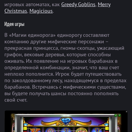
игровых автоматах, как
Greedy Goblins
,
Merry
Christmas
,
Мagicious
.
Идея игры
В «Магии единорога» единорогу составляют
компанию другие мифические персонажи –
прекрасная принцесса, гномы-скопцы, ужасающий
грифон, вековые деревья, которые способны
оживать. Их появление на игровых барабанах в
определенной комбинации, значит, что ваш счет
неплохо пополнится. Игрок будет путешествовать
по заколдованному лесу, находящемуся в пределах
барабанов. Встречаясь с мифическими существами,
вы будете получать шансы постоянно пополнять
свой счет.