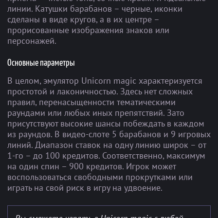
линии. Катушки барабанов – черные, иконки
сделаны в виде кругов, а в их центре –
прорисованные изображения знаков или
персонажей.
Основные параметры
В целом, эмулятор Unicorn magic характеризуется
простотой и лаконичностью. Здесь нет сложных
правил, перенасыщенности тематическими
раундами или любых иных препятствий. Зато
присутствуют высокие шансы побеждать в каждом
из раундов. В видео-слоте 5 барабанов и 9 игровых
линий. Диапазон ставок на одну линию широк – от
1-го – до 100 кредитов. Соответственно, максимум
на один спин – 900 кредитов. Игрок может
воспользоваться свободными прокрутками или
играть на свой риск в игру на удвоение.