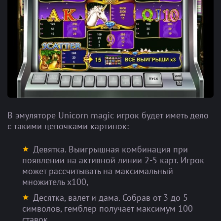
В эмуляторе Unicorn magic игрок будет иметь дело
с такими цепочками картинок:
Девятка. Выигрышная комбинация при
появлении на активной линии 2-5 карт. Игрок
может рассчитывать на максимальный
множитель х100,
Десятка, валет и дама. Собрав от 3 до 5
символов, гемблер получает максимум 100
ставок,