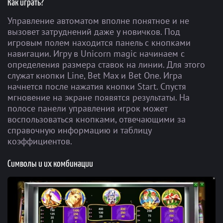
Как играть?
Управление автоматом вполне понятное и не
вызовет затруднений даже у новичков. Под
игровым полем находится панель с кнопками
навигации. Игру в Unicorn magic начинаем с
определения размера ставок на линии. Для этого
служат кнопки Line, Bet Max и Bet One. Игра
начнется после нажатия кнопки Start. Спустя
мгновение на экране появятся результаты. На
полосе панели управления игрок может
воспользоваться кнопками, отвечающими за
справочную информацию и таблицу
коэффициентов.
Символы и их комбинации