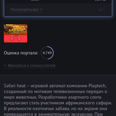
возвратов (RTP)
Размер джек-пота
Посмотреть все
10000
arrow_forward
Демо-режим
Да
Авто-игра
Нет
Бесплатные вращения
Да
Дикий символ (Wild)
Да
Разброс символ (Scatter)
Да
Оценка портала:
4.749
Мультипликатор
Да
Игра на удвоение
Да
Вернуться к списку слотов
keyboard_backspace
Джек-пот
Не прогрессив.
Safari heat – игровой автомат компании Playtech,
созданный по мотивам телевизионных передач о
мире животных. Разработчики азартного слота
предлагают стать участником африканского сафари.
В реальности охотничья забава, но на экране она
превращается в занимательную экскурсию. При