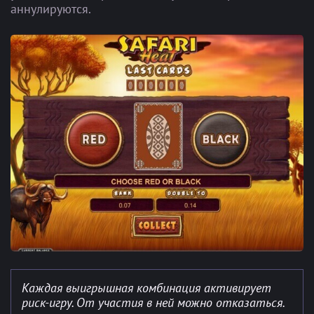
аннулируются.
Каждая выигрышная комбинация активирует
риск-игру. От участия в ней можно отказаться.