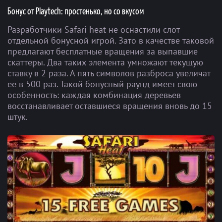
Бонус от Playtech: простенько, но со вкусом
Разработчики Safari heat не оснастили слот
отдельной бонусной игрой. Зато в качестве таковой
предлагают бесплатные вращения за выпавшие
скаттеры. Два таких элемента умножают текущую
ставку в 2 раза. А пять символов разброса увеличат
ее в 500 раз. Такой бонусный раунд имеет свою
особенность: каждая комбинация деревьев
восстанавливает оставшиеся вращения вновь до 15
штук.