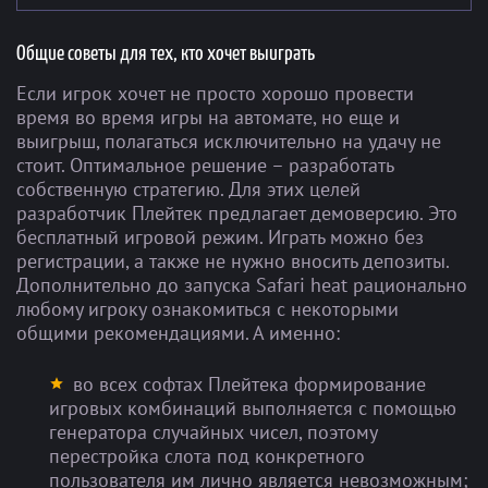
Общие советы для тех, кто хочет выиграть
Если игрок хочет не просто хорошо провести
время во время игры на автомате, но еще и
выигрыш, полагаться исключительно на удачу не
стоит. Оптимальное решение – разработать
собственную стратегию. Для этих целей
разработчик Плейтек предлагает демоверсию. Это
бесплатный игровой режим. Играть можно без
регистрации, а также не нужно вносить депозиты.
Дополнительно до запуска Safari heat рационально
любому игроку ознакомиться с некоторыми
общими рекомендациями. А именно:
во всех софтах Плейтека формирование
игровых комбинаций выполняется с помощью
генератора случайных чисел, поэтому
перестройка слота под конкретного
пользователя им лично является невозможным;