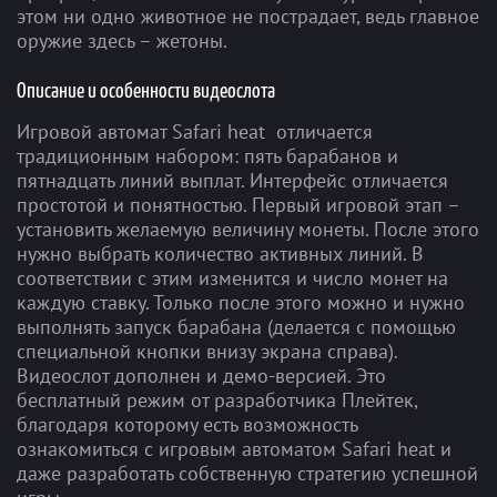
этом ни одно животное не пострадает, ведь главное
оружие здесь – жетоны.
Описание и особенности видеослота
Игровой автомат Safari heat отличается
традиционным набором: пять барабанов и
пятнадцать линий выплат. Интерфейс отличается
простотой и понятностью. Первый игровой этап –
установить желаемую величину монеты. После этого
нужно выбрать количество активных линий. В
соответствии с этим изменится и число монет на
каждую ставку. Только после этого можно и нужно
выполнять запуск барабана (делается с помощью
специальной кнопки внизу экрана справа).
Видеослот дополнен и демо-версией. Это
бесплатный режим от разработчика Плейтек,
благодаря которому есть возможность
ознакомиться с игровым автоматом Safari heat и
даже разработать собственную стратегию успешной