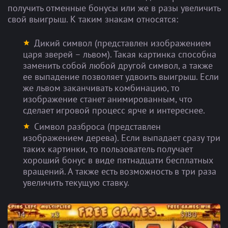
получить отменные бонусы или же в разы увеличить
свой выигрыш. К таким знакам относятся:
Дикий символ (представлен изображением
царя зверей – львом). Такая картинка способна
заменить собой любой другой символ, а также
ее выпадение позволяет удвоить выигрыш. Если
же львом заканчивать комбинацию, то
изображение станет анимированным, что
сделает игровой процесс ярче и интереснее.
Символ разброса (представлен
изображением дерева). Если выпадает сразу три
таких картинки, то пользователь получает
хороший бонус в виде пятнадцати бесплатных
вращений. А также есть возможность в три раза
увеличить текущую ставку.