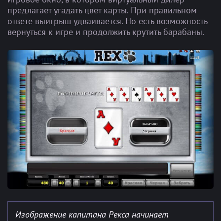
предлагает угадать цвет карты. При правильном
ответе выигрыш удваивается. Но есть возможность
вернуться к игре и продолжить крутить барабаны.
Изображение капитана Рекса начинает