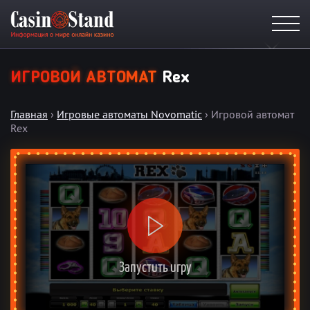
ИГРОВОЙ АВТОМАТ
Rex
Главная
›
Игровые автоматы Novomatic
› Игровой автомат
Rex
Запустить игру