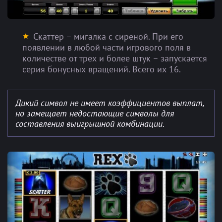
Скаттер – мигалка с сиреной. При его
появлении в любой части игрового поля в
количестве от трех и более штук – запускается
серия бонусных вращений. Всего их 16.
Дикий символ не имеет коэффициентов выплат,
но замещает недостающие символы для
составления выигрышной комбинации.