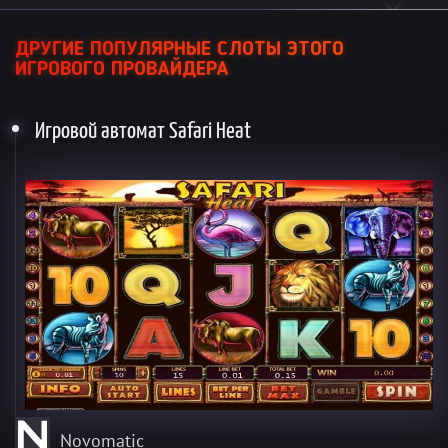
ДРУГИЕ ПОПУЛЯРНЫЕ СЛОТЫ ЭТОГО
ИГРОВОГО ПРОВАЙДЕРА
Игровой автомат Safari Heat
Novomatic