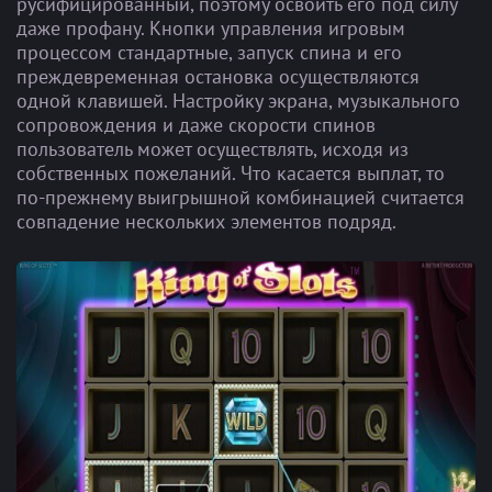
русифицированный, поэтому освоить его под силу
даже профану. Кнопки управления игровым
процессом стандартные, запуск спина и его
преждевременная остановка осуществляются
одной клавишей. Настройку экрана, музыкального
сопровождения и даже скорости спинов
пользователь может осуществлять, исходя из
собственных пожеланий. Что касается выплат, то
по-прежнему выигрышной комбинацией считается
совпадение нескольких элементов подряд.