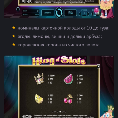
номиналы карточной колоды от 10 до туза;
ягоды: лимоны, вишни и дольки арбуза;
королевская корона из чистого золота.