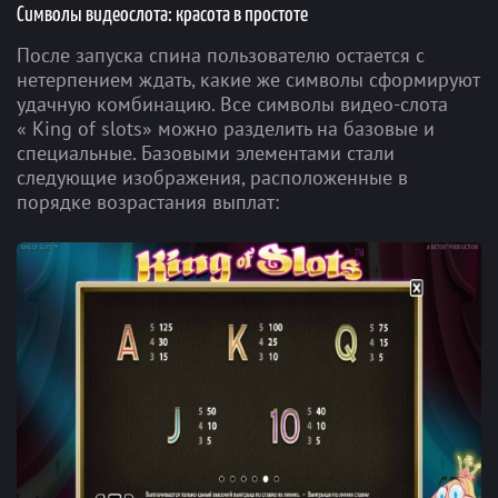
Символы видеослота: красота в простоте
После запуска спина пользователю остается с
нетерпением ждать, какие же символы сформируют
удачную комбинацию. Все символы видео-слота
« Кing of slots» можно разделить на базовые и
специальные. Базовыми элементами стали
следующие изображения, расположенные в
порядке возрастания выплат: