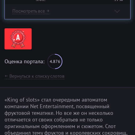
возвратов (RTP)
Размер джек-пота
Посмотреть все
1000
arrow_forward
Демо-режим
Да
Авто-игра
Да
Бесплатные вращения
Да
Дикий символ (Wild)
Да
Разброс символ (Scatter)
Да
Оценка портала:
4.876
Мультипликатор
да
Игра на удвоение
Нет
Вернуться к списку слотов
keyboard_backspace
Джек-пот
Не прогрессив.
«Кing of slots» стал очередным автоматом
компании Net Entertainment, посвященный
фруктовой тематике. Но все же он несколько
отличается от своих собратьев не только
оригинальным оформлением и сюжетом. Слот
объединил тему фруктов и королевских сокровищ,