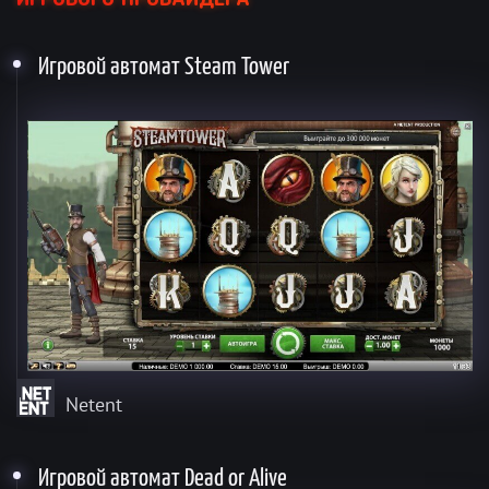
ИГРОВОГО ПРОВАЙДЕРА
Игровой автомат Steam Tower
Netent
Игровой автомат Dead or Alive