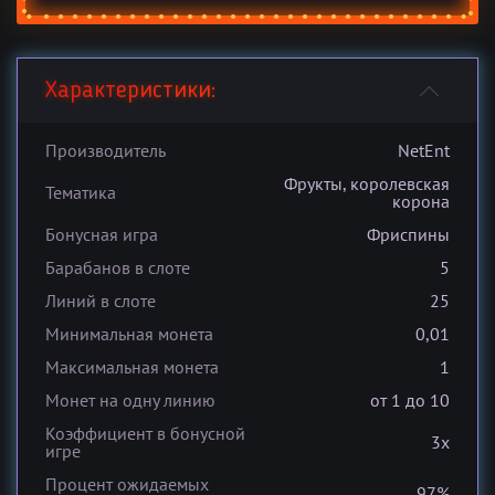
Характеристики:
Производитель
NetEnt
Фрукты, королевская
Тематика
корона
Бонусная игра
Фриспины
Барабанов в слоте
5
Линий в слоте
25
Минимальная монета
0,01
Максимальная монета
1
Монет на одну линию
от 1 до 10
Коэффициент в бонусной
3х
игре
Процент ожидаемых
97%