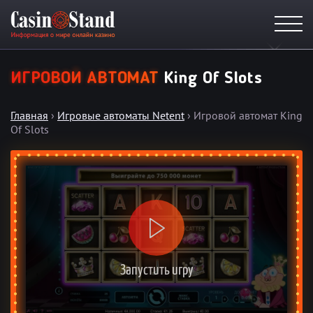
ИГРОВОЙ АВТОМАТ
Кing Of Slots
Главная
›
Игровые автоматы Netent
› Игровой автомат Кing
Of Slots
Запустить игру