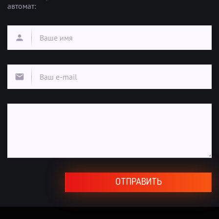
автомат:
person
email