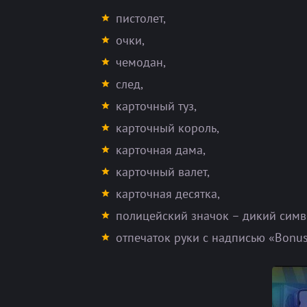
пистолет,
очки,
чемодан,
след,
карточный туз,
карточный король,
карточная дама,
карточный валет,
карточная десятка,
полицейский значок – дикий симв
отпечаток руки с надписью «Bonus