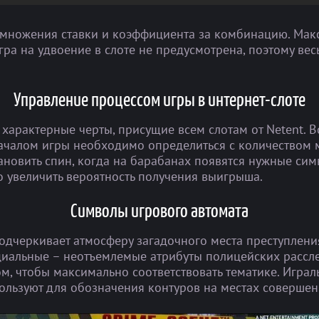
 умножения ставки и коэффициента за комбинацию. Ма
Игра на удвоение в слоте не предусмотрена, поэтому ве
Управление процессом игры в интернет-слоте
 характерные черты, присущие всем слотам от Netent. 
началом игры необходимо определиться с количеством
новить спин, когда на барабанах появятся нужные симв
о увеличить вероятность получения выигрыша.
Символы игрового автомата
одчеркивает атмосферу загадочного места преступления
ециальные – неотъемлемые атрибуты полицейских рассл
, чтобы максимально соответствовать тематике. Играл
пользуют для обозначения контуров на местах соверше