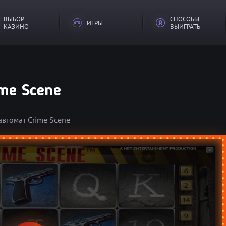
ВЫБОР
СПОСОБЫ
ИГРЫ
КАЗИНО
ВЫИГРАТЬ
me Scene
автомат Crime Scene