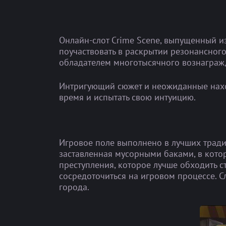
Онлайн-слот Crime Scene, выпущенный и
поучаствовать в раскрытии резонансного
обладателем многотысячного вознаграж
Интригующий сюжет и неожиданные находк
время и испытать свою интуицию.
Игровое поле выполнено в лучших тради
заставленная мусорными баками, в котор
преступления, которое лучше обходить с
сосредоточиться на игровом процессе. 
города.