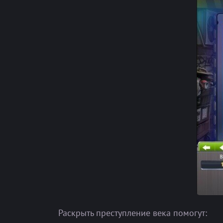
Раскрыть преступление века помогут: