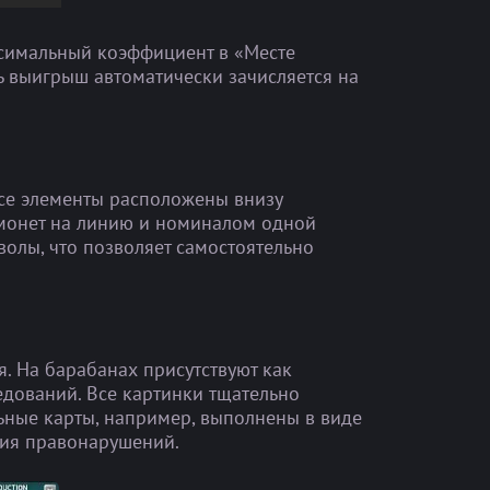
ксимальный коэффициент в «Месте
сь выигрыш автоматически зачисляется на
Все элементы расположены внизу
 монет на линию и номиналом одной
олы, что позволяет самостоятельно
. На барабанах присутствуют как
едований. Все картинки тщательно
ьные карты, например, выполнены в виде
ния правонарушений.