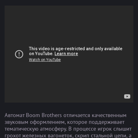
Автомат Boom Brothers отличается качественным
звуковым оформлением, которое поддерживает
тематическую атмосферу. В процессе игрок слышит
грохот железных вагонеток, скрип стальной цепи, а