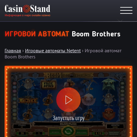
ИГРОВОЙ АВТОМАТ
Boom Brothers
Главная
›
Игровые автоматы Netent
› Игровой автомат
Boom Brothers
Запустить игру