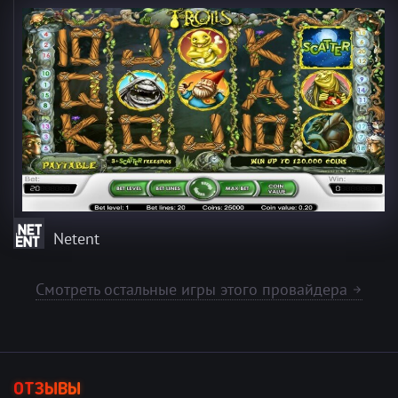
Netent
Смотреть остальные игры этого провайдера
arrow_forward
ОТЗЫВЫ