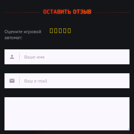
ОСТАВИТЬ ОТЗЫВ
Оцените игровой
автомат:
person
email