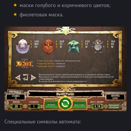
маски голубого и коричневого цветов;
фиолетовая маска.
Специальные символы автомата: