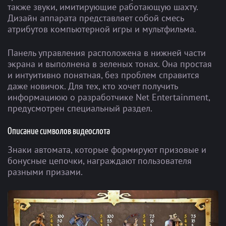
также звуки, имитирующие работающую шахту.
Дизайн аппарата представляет собой смесь
атрибутов компьютерной игры и мультфильма.
Панель управления расположена в нижней части
экрана и выполнена в зеленых тонах. Она простая
и интуитивно понятная, без проблем справится
даже новичок. Для тех, кто хочет получить
информациюю о разработчике Net Entertainment,
предусмотрен специальный раздел.
Описание символов видеослота
Знаки автомата, которые формируют призовые и
бонусные цепочки, награждают пользователя
разными призами.