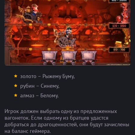
золото – Рыжему Буму,
рубин – Синему,
алмаз – Белому.
Игрок должен выбрать одну из предложенных
вагонеток. Если одному из братцев удастся
добраться до драгоценностей, они будут зачислены
на баланс геймера.