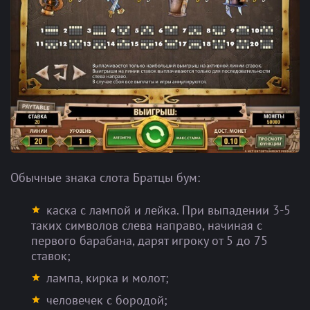
Обычные знака слота Братцы бум:
каска с лампой и лейка. При выпадении 3-5
таких символов слева направо, начиная с
первого барабана, дарят игроку от 5 до 75
ставок;
лампа, кирка и молот;
человечек с бородой;