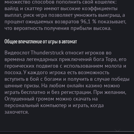
множество способов пополнить свой кошелек:
вайлд и скаттер имеют высокие коэффициенты
выплат, риск-игра позволяет умножить выигрыш, а
процент ожидаемых возвратов 96,1 % показывает,
что вероятность получения прибыли высока.
Общее впечатление от игры в автомат
Видеослот Тhunderstruck относит игроков во
времена легендарных приключений бога Тора, его
героических подвигов с использованием молота и
посоха. У каждого игрока есть возможность
вступить в бой с богами и получить в случае победы
ценные призы. На любом онлайн казино можно
играть бесплатно и без регистрации. При желании,
Оглушенный громом можно скачать на
персональный компьютер и играть, когда
захочется.