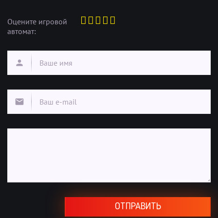
Оцените игровой
автомат:
person
email