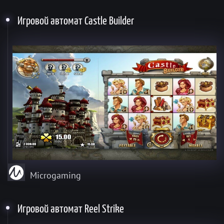
Игровой автомат Сastle Builder
Microgaming
Игровой автомат Reel Strike