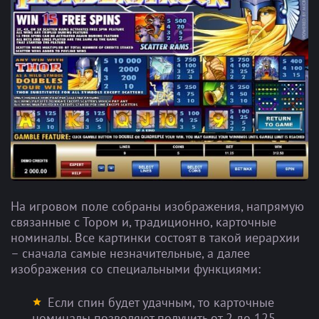
На игровом поле собраны изображения, напрямую
связанные с Тором и, традиционно, карточные
номиналы. Все картинки состоят в такой иерархии
– сначала самые незначительные, а далее
изображения со специальными функциями:
Если спин будет удачным, то карточные
номиналы позволяют получить от 2 до 125