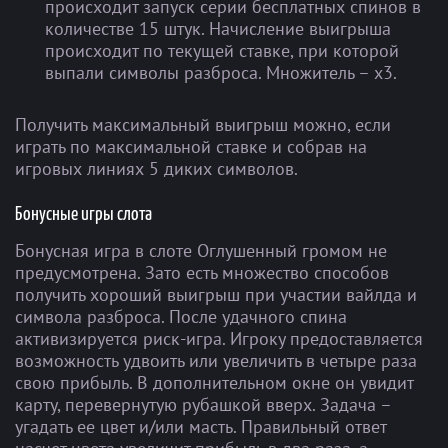
происходит запуск серии бесплатных спинов в
количестве 15 штук. Начисление выигрыша
происходит по текущей ставке, при которой
выпали символы разброса. Множитель – х3.
Получить максимальный выигрыш можно, если
играть по максимальной ставке и собрав на
игровых линиях 5 диких символов.
Бонусные игры слота
Бонусная игра в слоте Оглушенный громом не
предусмотрена. Зато есть множество способов
получить хороший выигрыш при участии вайлда и
символа разброса. После удачного спина
активизируется риск-игра. Игроку предоставляется
возможность удвоить или увеличить в четыре раза
свою прибыль. В дополнительном окне он увидит
карту, перевернутую рубашкой вверх. Задача –
угадать ее цвет и/или масть. Правильный ответ