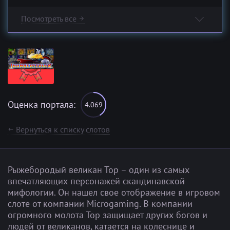
Демо-режим
Да
Посмотреть все
arrow_forward
Автоматическая игра
Да
Бесплатные вращения
Да
Дикий символ (Wild)
Да
Разброс символ (Scatter)
Да
Мультипликатор
Да
Игра на удвоение
Не прогрессивный
Оценка портала:
4.069
Вернуться к списку слотов
keyboard_backspace
Рыжебородый великан Тор – один из самых
впечатляющих персонажей скандинавской
мифологии. Он нашел свое отображение в игровом
слоте от компании Microgaming. В компании
огромного молота Тор защищает других богов и
людей от великанов, катается на колеснице и