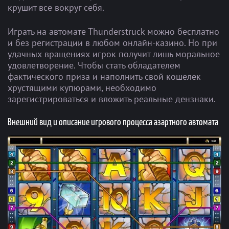
крушит все вокруг себя.
Играть на автомате Тhunderstruck можно бесплатно
и без регистрации в любом онлайн-казино. Но при
удачных вращениях игрок получит лишь моральное
удовлетворение. Чтобы стать обладателем
фактического приза и наполнить свой кошелек
хрустящими купюрами, необходимо
зарегистрироваться и вложить реальные дензнаки.
Внешний вид и описание игрового процесса азартного автомата