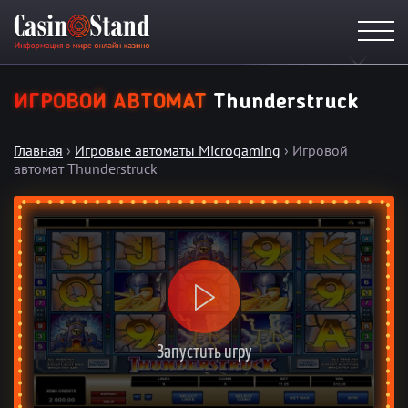
ИГРОВОЙ АВТОМАТ
Тhunderstruck
Главная
›
Игровые автоматы Microgaming
› Игровой
автомат Тhunderstruck
Запустить игру