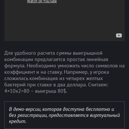
Для удобного расчета суммы выигрышной
комбинации предлагается простая линейная
формула. Необходимо умножить число символов на
коэффициент и на ставку. Например, у игрока
сложилась комбинация из четырех желтых
бактерий при ставке в два доллара. Считаем:
4×10х2=80 – выигрыш 80$.
В демо-версии, которая доступна бесплатно и
без регистрации, предоставляется виртуальный
кредит.