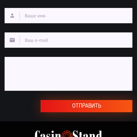
person
email