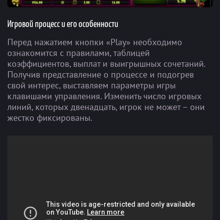
Игровой процесс и его особенности
Перед нажатием кнопки «Play» необходимо
ознакомится с правилами, таблицей
коэффициентов, выплат и выигрышных сочетаний.
Получив представление о процессе и подогрев
свой интерес, выставляем параметры игры
клавишами управления. Изменить число игровых
линий, которых двенадцать, игрок не может – они
жестко фиксированы.