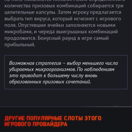
количества призовых комбинаций собирается три
целительные капсулы. Затем игроку предлагается
выбрать тип вируса, который исчезнет с игрового
поля. Опустевшие ячейки заполняются новыми
микробами, и череда выигрышных комбинаций
продолжится. Бонусный раунд в игре самый
прибыльный.
Возможная стратегия – выбор меньшего числа
убираемых микроорганизмов. По наблюдениям
это приводит к большему числу вновь
образованных призовых сочетаний.
ДРУГИЕ ПОПУЛЯРНЫЕ СЛОТЫ ЭТОГО
ИГРОВОГО ПРОВАЙДЕРА