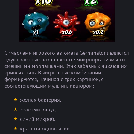
Символами игрового автомата Germinator являются
одушевленные разноцветные микроорганизмы со
смешными мордашками. Этих забавных чихающих
кривляк пять. Выигрышные комбинации
формируются, начиная с трех картинок, с
соответствующим мультипликатором:
желтая бактерия,
зеленый вирус,
синий микроб,
красный одноглазик,