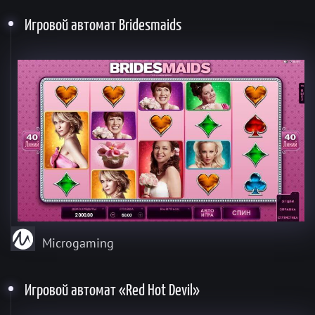
Игровой автомат Bridesmaids
Microgaming
Игровой автомат «Red Hot Devil»