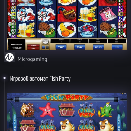
Microgaming
Игровой автомат Fish Party