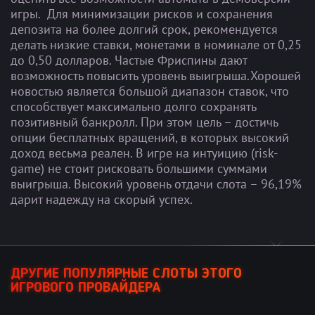
игры. Для минимизации рисков и сохранения
депозита на более долгий срок, рекомендуется
делать низкие ставки, монетами в номинале от 0,25
до 0,50 долларов. Частые Фриспины дают
возможность повысить уровень выигрыша.Хорошей
новостью является большой диапазон ставок, что
способствует максимально долго сохранять
позитивный банкролл. При этом цель – достичь
опции бесплатных вращений, в которых высокий
доход весьма реален. В игре на интуицию (risk-
game) не стоит рисковать большими суммами
выигрыша. Высокий уровень отдачи слота – 96,19%
дарит надежду на скорый успех.
ДРУГИЕ ПОПУЛЯРНЫЕ СЛОТЫ ЭТОГО
ИГРОВОГО ПРОВАЙДЕРА