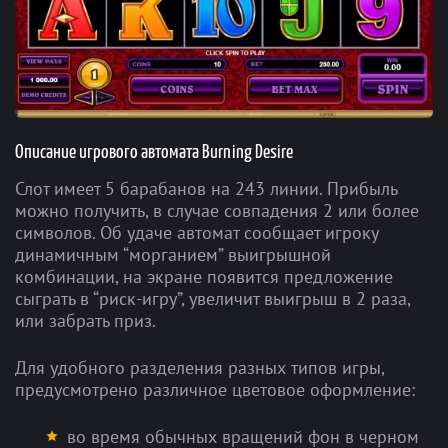
Описание игрового автомата Burning Desire
Слот имеет 5 барабанов на 243 линии. Прибыль
можно получить, в случае совпадения 2 или более
символов. Об удаче автомат сообщает игроку
динамичным “морганием” выигрышной
комбинации, на экране появится предложение
сыграть в “риск-игру”, увеличит выигрыш в 2 раза,
или забрать приз.
Для удобного разделения разных типов игры,
предусмотрено различное цветовое оформление:
во время обычных вращений фон в черном