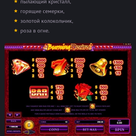
пылающий кристалл,
горящие семерки,
золотой колокольчик,
роза в огне.