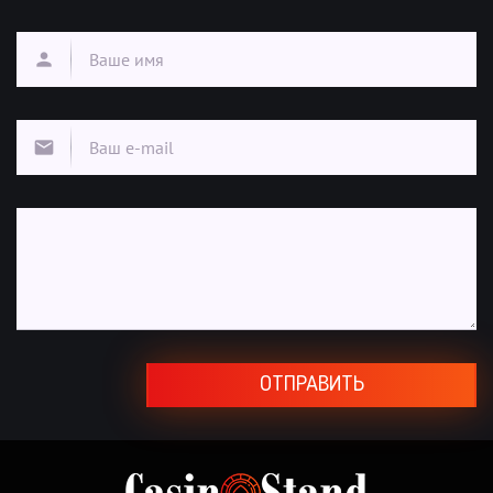
person
email