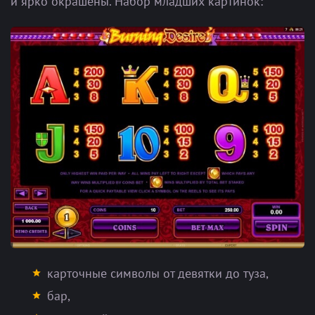
и ярко окрашены. Набор младших картинок:
карточные символы от девятки до туза,
бар,