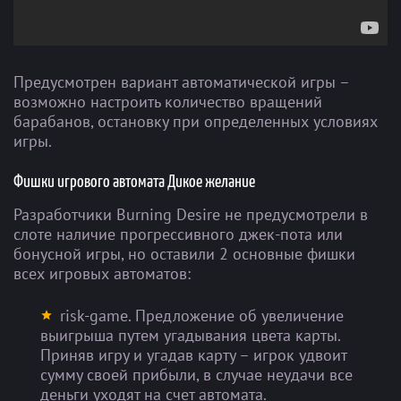
Предусмотрен вариант автоматической игры –
возможно настроить количество вращений
барабанов, остановку при определенных условиях
игры.
Фишки игрового автомата Дикое желание
Разработчики Burning Desire не предусмотрели в
слоте наличие прогрессивного джек-пота или
бонусной игры, но оставили 2 основные фишки
всех игровых автоматов:
risk-game. Предложение об увеличение
выигрыша путем угадывания цвета карты.
Приняв игру и угадав карту – игрок удвоит
сумму своей прибыли, в случае неудачи все
деньги уходят на счет автомата.