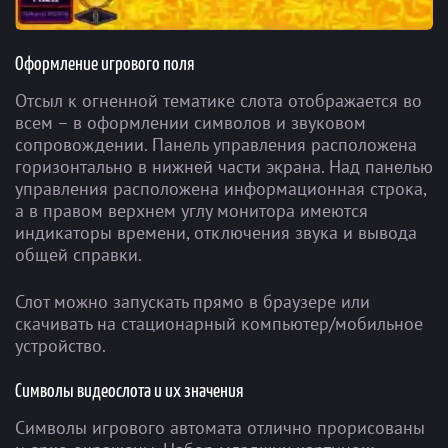
Оформление игрового поля
Отсыл к огненной тематике слота отображается во
всем – в оформлении символов и звуковом
сопровождении. Панель управления расположена
горизонтально в нижней части экрана. Над панелью
управления расположена информационная строка,
а в правом верхнем углу монитора имеются
индикаторы времени, отключения звука и вывода
общей справки.
Слот можно запускать прямо в браузере или
скачивать на стационарный компьютер/мобильное
устройство.
Символы видеослота и их значения
Символы игрового автомата отлично прорисованы