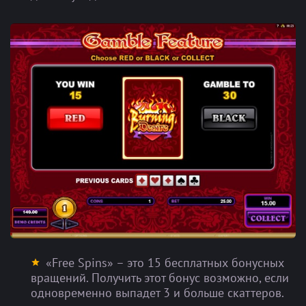
«Free Spins» – это 15 бесплатных бонусных
вращений. Получить этот бонус возможно, если
одновременно выпадет 3 и больше скаттеров.