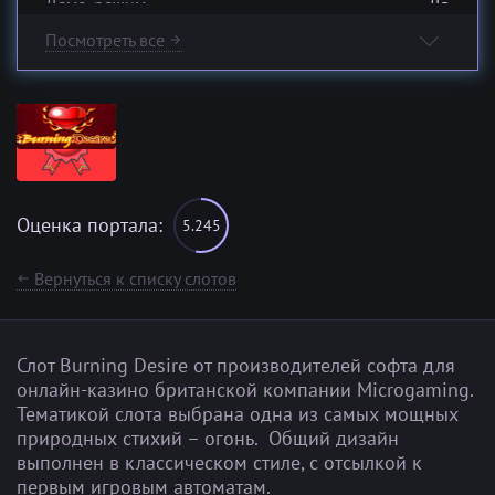
Демо-режим
Да
Автоматическая игра
Да
Посмотреть все
arrow_forward
Бесплатные вращения
Да
Дикий символ (Wild)
Да
Разброс символ (Scatter)
Да
Мультипликатор
Да
Игра на удвоение
Да
Оценка портала:
5.245
Джек-пот
Не прогрессивный
Вернуться к списку слотов
keyboard_backspace
Слот Burning Desire от производителей софта для
онлайн-казино британской компании Microgaming.
Тематикой слота выбрана одна из самых мощных
природных стихий – огонь. Общий дизайн
выполнен в классическом стиле, с отсылкой к
первым игровым автоматам.