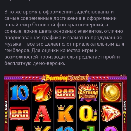
В то же время в оформлении задействованы и
самые современные достижения в оформлении
онлайн-игр.Основной фон красно-черный, а
сочные, яркие цвета основных элементов, отлично
прорисованная графика и грамотно продуманная
музыка – все это делает слот привлекательным для
гемблеров. Для оценки качества игры и
возможностей производитель предлагает пройти
бесплатную демо-версию.