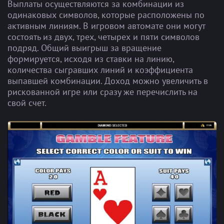
Выплаты осуществляются за комбинации из
одинаковых символов, которые расположены по
активным линиям. В игровом автомате они могут
состоять из двух, трех, четырех и пяти символов
подряд. Общий выигрыш за вращение
формируется, исходя из ставки на линию,
количества сыгравших линий и коэффициента
выпавшей комбинации. Доход можно увеличить в
рискованной игре или сразу же перечислить на
свой счет.