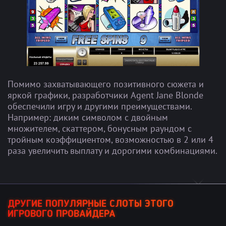
Помимо захватывающего позитивного сюжета и
яркой графики, разработчики Agent Jane Blonde
обеспечили игру и другими преимуществами.
Например: диким символом с двойным
множителем, скаттером, бонусным раундом с
тройным коэффициентом, возможностью в 2 или 4
раза увеличить выплату и дорогими комбинациями.
ДРУГИЕ ПОПУЛЯРНЫЕ СЛОТЫ ЭТОГО
ИГРОВОГО ПРОВАЙДЕРА