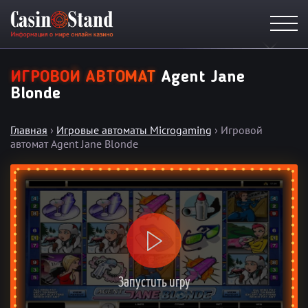
ИГРОВОЙ АВТОМАТ
Agent Jane
Blonde
Главная
›
Игровые автоматы Microgaming
› Игровой
автомат Agent Jane Blonde
Запустить игру