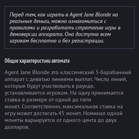
Перед тем, как играть в Agent Jane Blonde на
реальные деньги, можно ознакомиться с
правилами и разработать стратегию игры в
демоверсии аппарата. Она доступна всем
игрокам бесплатно и без регистрации.
Общие характеристики автомата
Agent Jane Blonde это классический 5-барабанный
аппарат с девятью линиями выплат. Число линий,
которые будут участвовать в раунде,
устанавливается игроком. На одну принимается
ставка в размере от одной до пяти
монет. Соответственно, максимальная ставка на
игру может достигать 45 монет. Номинал одной
монеты варьируется от одного цента до двух
долларов.