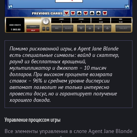
Помимо рискованной игры, в Agent Jane Blonde
есть специальные символы: вайлд и скаттер,
раунд из бесплатных вращений,
мультипликатор и джекпот – 10 тысяч
долларов. При высоком проценте возврата
ставок – 96% и среднем уровне дисперсии
автомат позволит не только интересно
провести досуг, но и гарантирует получение
хорошего дохода.
Управление процессом игры
Все элементы управления в слоте Agent Jane Blonde