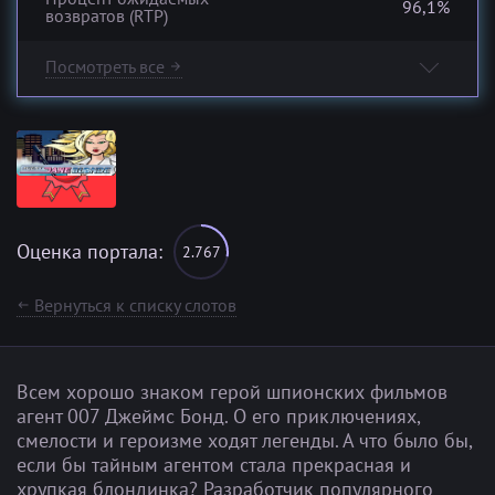
96,1%
возвратов (RTP)
Размер джек-пота
10000
Посмотреть все
arrow_forward
Демо-режим
Да
Автоматическая игра
Да
Бесплатные
Да
вращения
Дикий символ (Wild)
Да
Разброс символ
Да
Оценка портала:
(Scatter)
2.767
Мультипликатор
Да
Вернуться к списку слотов
keyboard_backspace
Игра на удвоение
Да
Джек-пот
Не прогрессивный
Всем хорошо знаком герой шпионских фильмов
агент 007 Джеймс Бонд. О его приключениях,
смелости и героизме ходят легенды. А что было бы,
если бы тайным агентом стала прекрасная и
хрупкая блондинка? Разработчик популярного