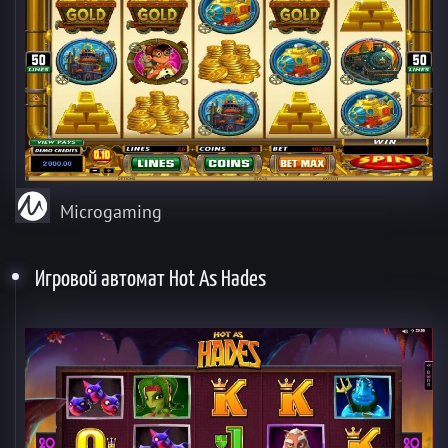
Microgaming
Игровой автомат Hot As Hades