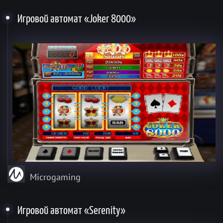
Игровой автомат «Joker 8000»
Microgaming
Игровой автомат «Serenity»