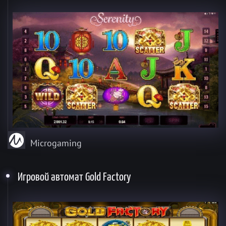
Microgaming
Игровой автомат Gold Factory