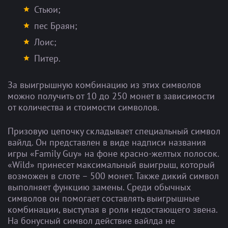
Стьюи;
пес Браян;
Лоис;
Питер.
За выигрышную комбинацию из этих символов
можно получить от 10 до 250 монет в зависимости
от количества и стоимости символов.
Призовую цепочку складывает специальный символ
вайлд. Он представлен в виде надписи названия
игры «Family Guy» на фоне красно-желтых полосок.
«Wild» принесет максимальный выигрыш, который
возможен в слоте – 500 монет. Также дикий символ
выполняет функцию замены. Среди обычных
символов он помогает составлять выигрышные
комбинации, выступая в роли недостающего звена.
На бонусный символ действие вайлда не