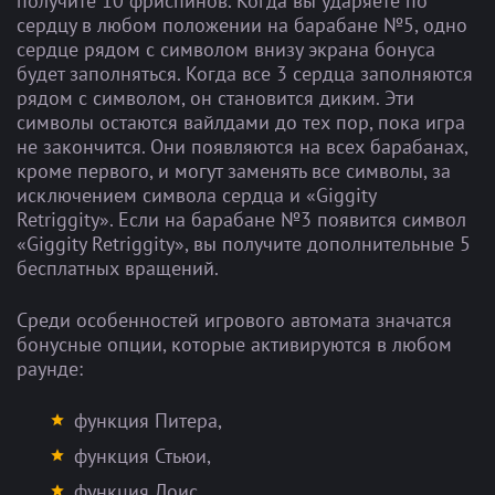
получите 10 фриспинов. Когда вы ударяете по
сердцу в любом положении на барабане №5, одно
сердце рядом с символом внизу экрана бонуса
будет заполняться. Когда все 3 сердца заполняются
рядом с символом, он становится диким. Эти
символы остаются вайлдами до тех пор, пока игра
не закончится. Они появляются на всех барабанах,
кроме первого, и могут заменять все символы, за
исключением символа сердца и «Giggity
Retriggity». Если на барабане №3 появится символ
«Giggity Retriggity», вы получите дополнительные 5
бесплатных вращений.
Среди особенностей игрового автомата значатся
бонусные опции, которые активируются в любом
раунде:
функция Питера,
функция Стьюи,
функция Лоис,