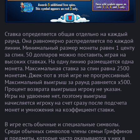
Ставка определяется общая отдельно на каждый
раунд. Она равномерно распределяется по каждой
линии. Минимальный размер монеты равен 1 центу
за спин. 50 долларов можно поставить, играя на
высоких ставках. На одну линию размещается одна
монета. Максимальная ставка за спин равна 2500
монетам. Джек-пот в этой игре не прогрессивный.
Максимальный выигрыш за раунд равняется х500.
Процент возврата выигрыша игроку не указан.
Игры на удвоение нет, поэтому выигрыш
начисляется игроку на счет сразу после подсчета
монет и умножения на коэффициент ставки.
В игре есть обычные и специальные символы.
Среди обычных символов члены семьи Гриффинов
и предметы, которые часто оказываются у них в