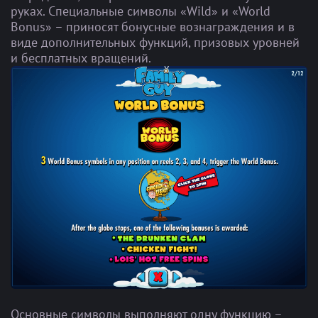
руках. Специальные символы «Wild» и «World
Bonus» – приносят бонусные вознаграждения и в
виде дополнительных функций, призовых уровней
и бесплатных вращений.
Основные символы выполняют одну функцию –