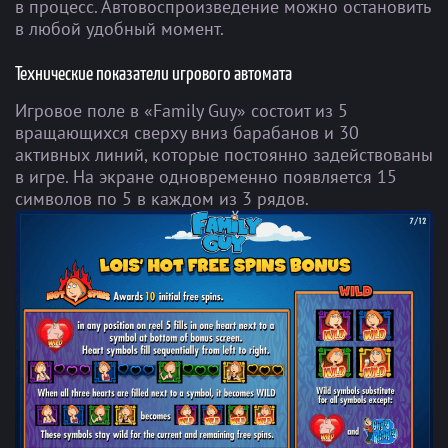
в процесс. Автовоспроизведение можно остановить
в любой удобный момент.
Технические показатели игрового автомата
Игровое поле в «Family Guy» состоит из 5
вращающихся сверху вниз барабанов и 30
активных линий, которые постоянно задействованы
в игре. На экране одновременно появляется 15
символов по 5 в каждом из 3 рядов.