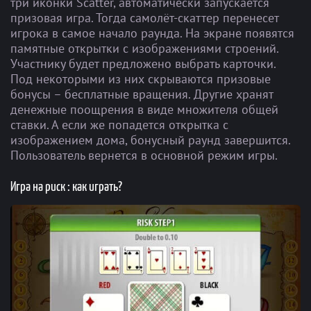
три иконки Scatter, автоматически запускается
призовая игра. Тогда самолёт-скаттер перенесет
игрока в самое начало раунда. На экране появятся
памятные открытки с изображениями строений.
Участнику будет предложено выбрать карточки.
Под некоторыми из них скрываются призовые
бонусы – бесплатные вращения. Другие хранят
денежные поощрения в виде множителя общей
ставки. А если же попадется открытка с
изображением дома, бонусный раунд завершится.
Пользователь вернется в основной режим игры.
Игра на риск : как играть?