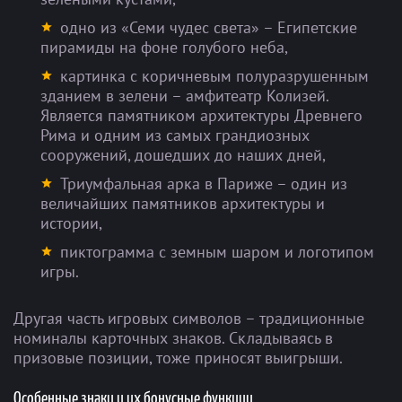
одно из «Семи чудес света» – Египетские
пирамиды на фоне голубого неба,
картинка с коричневым полуразрушенным
зданием в зелени – амфитеатр Колизей.
Является памятником архитектуры Древнего
Рима и одним из самых грандиозных
сооружений, дошедших до наших дней,
Триумфальная арка в Париже – один из
величайших памятников архитектуры и
истории,
пиктограмма с земным шаром и логотипом
игры.
Другая часть игровых символов – традиционные
номиналы карточных знаков. Складываясь в
призовые позиции, тоже приносят выигрыши.
Особенные знаки и их бонусные функции