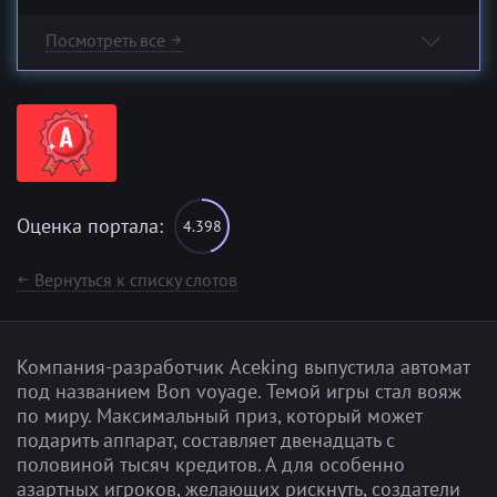
Размер джек-пота
12500
Посмотреть все
arrow_forward
Демо-режим
Да
Автоматическая игра
Да
Бесплатные
Да
вращения
Дикий символ(Wild)
Да
Разброс
Да
Оценка портала:
символ(Scatter)
4.398
Мультипликатор
Да
Вернуться к списку слотов
keyboard_backspace
Игра на удвоение
Да
Джек-пот
Не прогрессивный
Компания-разработчик Aceking выпустила автомат
под названием Вon voyage. Темой игры стал вояж
по миру. Максимальный приз, который может
подарить аппарат, составляет двенадцать с
половиной тысяч кредитов. А для особенно
азартных игроков, желающих рискнуть, создатели