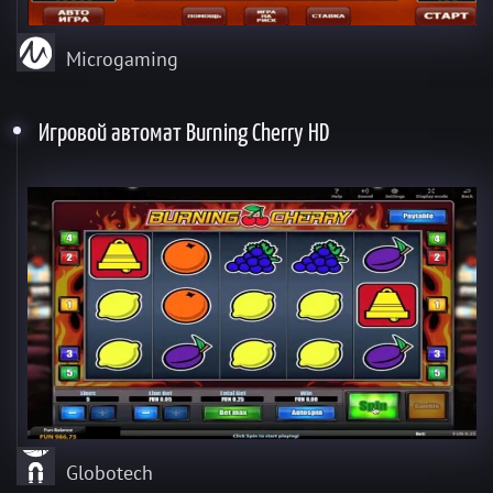
Microgaming
Игровой автомат Burning Cherry HD
Globotech