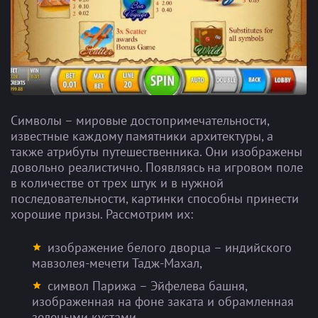
Символы – мировые достопримечательности,
известные каждому памятники архитектуры, а
также атрибуты путешественника. Они изображены
довольно реалистично. Появляясь на игровом поле
в количестве от трех штук и в нужной
последовательности, картинки способны принести
хорошие призы. Рассмотрим их:
изображение белого дворца – индийского
мавзолея-мечети Тадж-Махал,
символ Парижа – Эйфелева башня,
изображенная на фоне заката и обрамленная
зелеными кустами,