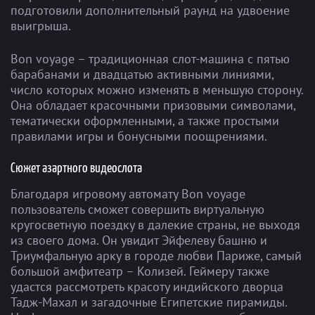
подготовили дополнительный раунд на удвоение
выигрыша.
Вon voyage – традиционная слот-машина с пятью
барабанами и двадцатью активными линиями,
число которых можно изменять в меньшую сторону.
Она обладает красочными призовыми символами,
тематически оформленными, а также простыми
правилами игры и бонусными поощрениями.
Сюжет азартного видеослота
Благодаря игровому автомату Вon voyage
пользователь сможет совершить виртуальную
кругосветную поездку в далекие страны, не выходя
из своего дома. Он увидит Эйфелеву башню и
Триумфальную арку в городе любви Париже, самый
большой амфитеатр – Колизей. Геймеру также
удастся рассмотреть красоту индийского дворца
Тадж-Махал и загадочные Египетские пирамиды.