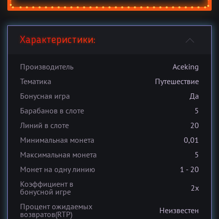
Характеристики:
Производитель
Aceking
Тематика
Путешествие
Бонусная игра
Да
Барабанов в слоте
5
Линий в слоте
20
Минимальная монета
0,01
Максимальная монета
5
Монет на одну линию
1 - 20
Коэффициент в
2x
бонусной игре
Процент ожидаемых
Неизвестен
возвратов(RTP)