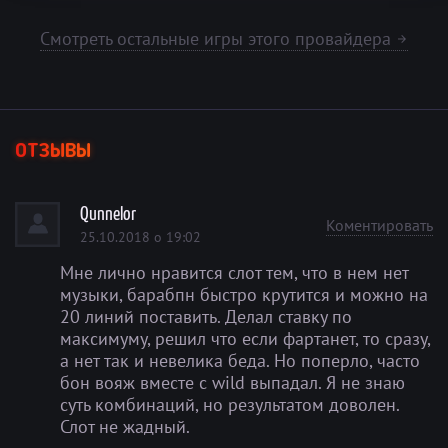
Смотреть остальные игры этого провайдера
arrow_forward
ОТЗЫВЫ
Qunnelor
Коментировать
25.10.2018 о
19:02
Мне лично нравится слот тем, что в нем нет
музыки, барабпн быстро крутится и можно на
20 линий поставить. Делал ставку по
максимуму, решил что если фартанет, то сразу,
а нет так и невелика беда. Но поперло, часто
бон вояж вместе с wild выпадал. Я не знаю
суть комбинаций, но результатом доволен.
Слот не жадный.