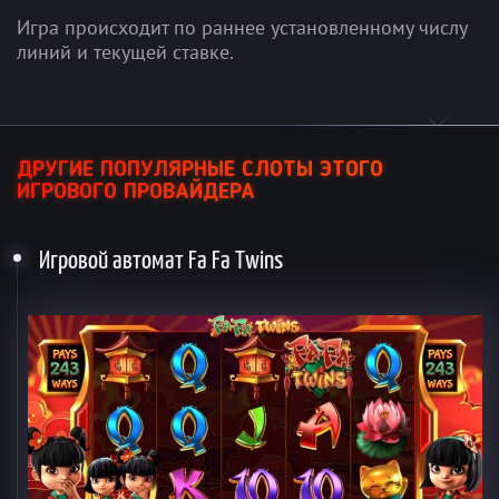
Игра происходит по раннее установленному числу
линий и текущей ставке.
ДРУГИЕ ПОПУЛЯРНЫЕ СЛОТЫ ЭТОГО
ИГРОВОГО ПРОВАЙДЕРА
Игровой автомат Fa Fa Twins