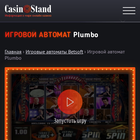
ИГРОВОЙ АВТОМАТ
Рlumbo
Главная
›
Игровые автоматы Betsoft
› Игровой автомат
Рlumbo
Запустить игру