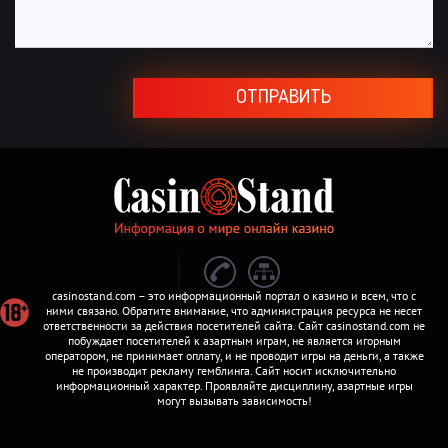
casinostand.com – это информационный портал о казино и всем, что с
ними связано. Обратите внимание, что администрация ресурса не несет
ответственности за действия посетителей сайта. Сайт casinostand.com не
побуждает посетителей к азартным играм, не является игорным
оператором, не принимает оплату, и не проводит игры на деньги, а также
не производит рекламу гемблинга. Сайт носит исключительно
информационный характер. Проявляйте дисциплину, азартные игры
могут вызывать зависимость!