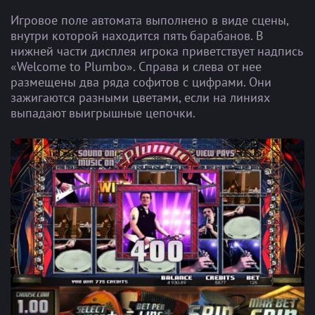
Игровое поле автомата выполнено в виде сцены,
внутри которой находится пять барабанов. В
нижней части дисплея игрока приветствует надпись
«Welcome to Рlumbo». Справа и слева от нее
размещены два ряда софитов с цифрами. Они
зажигаются разными цветами, если на линиях
выпадают выигрышные цепочки.