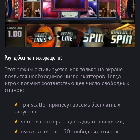
Раунд бесплатных вращений
Этот режим активируется, как только на экране
появится необходимое число скаттеров. Тогда
игрок получит соответствующее число свободных
спинов:
три scatter принесут восемь бесплатных
запусков,
четыре скаттера – двенадцать вращений,
пять скаттеров – 20 свободных спинов.