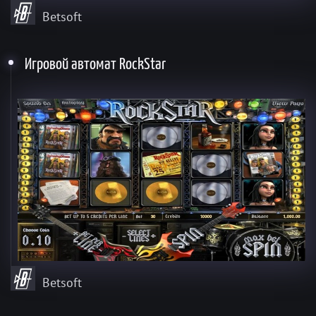
Betsoft
Игровой автомат RockStar
Betsoft