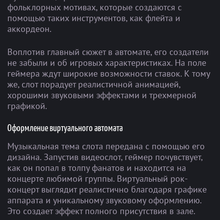
фольклорных мотивах, которые создаются с
помощью таких инструментов, как флейта и
аккордеон.
Воплотив главный сюжет в автомате, его создатели
не забыли и об игровых характеристиках. На поле
геймера ждут широкие возможности ставок. К тому
же, слот порадует реалистичной анимацией,
хорошими звуковыми эффектами и трехмерной
графикой.
Оформление виртуального автомата
Музыкальная тема слота передана с помощью его
дизайна. Запустив видеослот, геймер почувствует,
как он попал в толпу фанатов и находится на
концерте любимой группы. Виртуальный рок-
концерт выглядит реалистично благодаря графике
аппарата и уникальному звуковому оформлению.
Это создает эффект полного присутствия в зале.