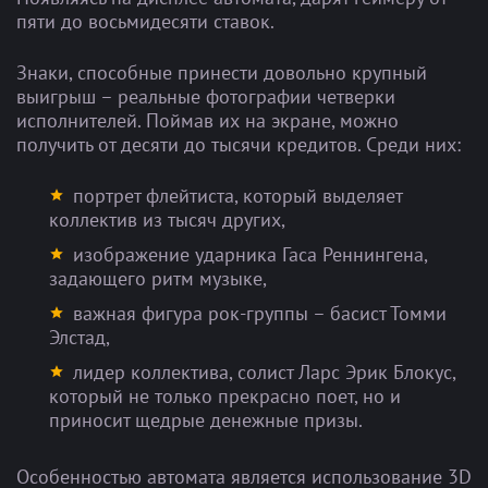
пяти до восьмидесяти ставок.
Знаки, способные принести довольно крупный
выигрыш – реальные фотографии четверки
исполнителей. Поймав их на экране, можно
получить от десяти до тысячи кредитов. Среди них:
портрет флейтиста, который выделяет
коллектив из тысяч других,
изображение ударника Гаса Реннингена,
задающего ритм музыке,
важная фигура рок-группы – басист Томми
Элстад,
лидер коллектива, солист Ларс Эрик Блокус,
который не только прекрасно поет, но и
приносит щедрые денежные призы.
Особенностью автомата является использование 3D