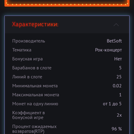
Характеристики:
Производитель
BetSoft
Тематика
Рок-концерт
Бонусная игра
Нет
Барабанов в слоте
5
Линий в слоте
25
Минимальная монета
0.02
Максимальная монета
1
Монет на одну линию
от 1 до 5
Коэффициент в
2x
бонусной игре
Процент ожидаемых
96 %
возвратов(RTP)