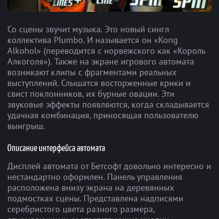
Со сцены звучит музыка. Это новый сингл
коллектива Рlumbo. И называется он «Kong
Alkohol» (переводится с норвежского как «Король
Алкоголя»). Также на экране игрового автомата
возникают клипы с фрагментами реальных
выступлений. Слышатся восторженные крики и
свист поклонников, их бурные овации. Эти
звуковые эффекты появляются, когда складывается
удачная комбинация, приносящая пользователю
выигрыш.
Описание интерфейса автомата
Дисплей автомата от Бетсофт довольно интересно и
нестандартно оформлен. Панель управления
расположена внизу экрана на деревянных
подмостках сцены. Представлена надписями
серебристого цвета разного размера,