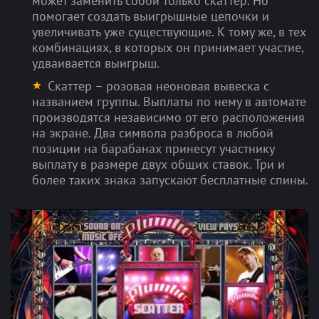
может заменить собой только скаттер. Но
помогает создать выигрышные цепочки и
увеличивать уже существующие. К тому же, в тех
комбинациях, в которых он принимает участие,
удваивается выигрыш.
Скаттер – розовая неоновая вывеска с
названием группы. Выплаты по нему в автомате
производятся независимо от его расположения
на экране. Два символа разброса в любой
позиции на барабанах принесут участнику
выплату в размере двух общих ставок. Три и
более таких знака запускают бесплатные спины.