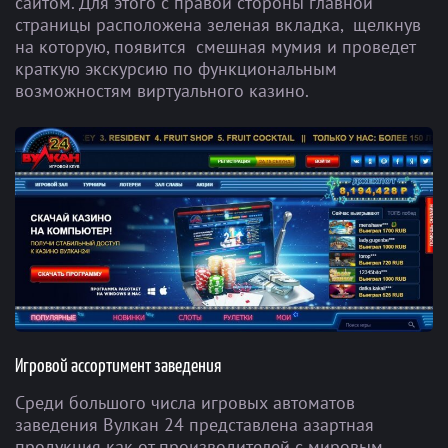
сайтом. Для этого с правой стороны главной
страницы расположена зеленая вкладка, щелкнув
на которую, появится смешная мумия и проведет
краткую экскурсию по функциональным
возможностям виртуального казино.
Игровой ассортимент заведения
Среди большого числа игровых автоматов
заведения Вулкан 24 представлена азартная
продукция как от производителей с мировым