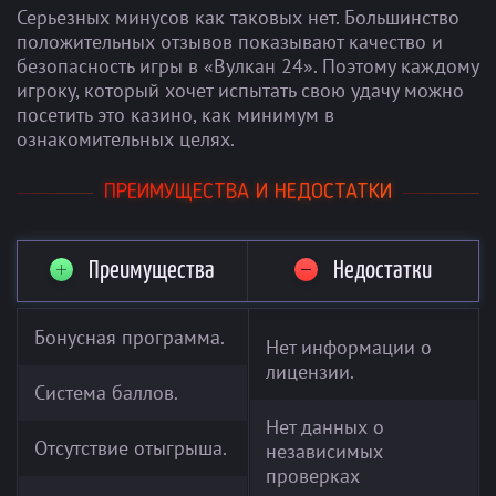
Серьезных минусов как таковых нет. Большинство
положительных отзывов показывают качество и
безопасность игры в «Вулкан 24». Поэтому каждому
игроку, который хочет испытать свою удачу можно
посетить это казино, как минимум в
ознакомительных целях.
ПРЕИМУЩЕСТВА И НЕДОСТАТКИ
Преимущества
Недостатки
Бонусная программа.
Нет информации о
лицензии.
Система баллов.
Нет данных о
Отсутствие отыгрыша.
независимых
проверках