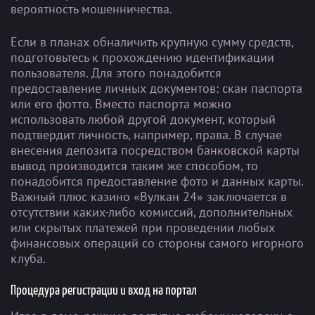
вероятность мошенничества.
Если в планах обналичить крупную сумму средств,
подготовьтесь к прохождению идентификации
пользователя. Для этого понадобится
предоставление личных документов: скан паспорта
или его фотто. Вместо паспорта можно
использовать любой другой документ, который
подтвердит личность, например, права. В случае
внесения депозита посредством банковской карты
вывод производится таким же способом, то
понадобится предоставление фото и данных карты.
Важный плюс казино «Вулкан 24» заключается в
отсутствии каких-либо комиссий, дополнительных
или скрытых платежей при проведении любых
финансовых операций со стороны самого игорного
клуба.
Процедура регистрации и вход на портал