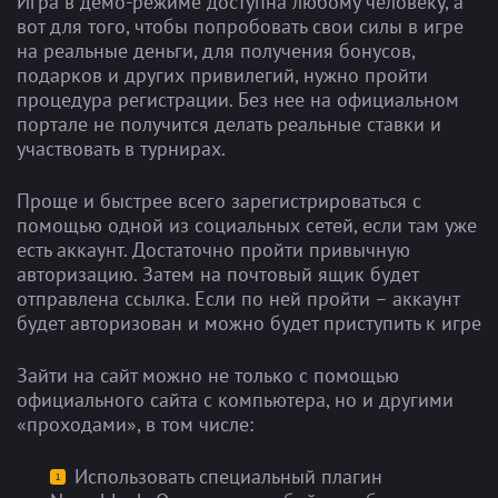
Игра в демо-режиме доступна любому человеку, а
вот для того, чтобы попробовать свои силы в игре
на реальные деньги, для получения бонусов,
подарков и других привилегий, нужно пройти
процедура регистрации. Без нее на официальном
портале не получится делать реальные ставки и
участвовать в турнирах.
Проще и быстрее всего зарегистрироваться с
помощью одной из социальных сетей, если там уже
есть аккаунт. Достаточно пройти привычную
авторизацию. Затем на почтовый ящик будет
отправлена ссылка. Если по ней пройти – аккаунт
будет авторизован и можно будет приступить к игре
Зайти на сайт можно не только с помощью
официального сайта с компьютера, но и другими
«проходами», в том числе:
Использовать специальный плагин