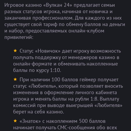
Игровое казино «Вулкан 24» предлагает семьи
разных статусов игрока, начиная от новичка и
заканчивая профессионалом. Для каждого из них
существует свой тариф по обмену баллов на деньги
и набор, предоставляемых онлайн-клубом
привилегий:
Статус «Новичок» дает игроку возможность
получать поддержку от менеджеров казино в
онлайн-формате и обменивать накопленные
баллы по курсу 1:10.
При наличии 100 баллов геймер получает
статус «Любитель», который позволяет вносить
изменения в оформление личного кабинета
игрока и менять баллы на рубли 1:8. Выплату
комиссий при выводе выигрышей «Любителя»
берет на себя казино.
«Знаток» с накоплением 500 баллов
начинает получать СМС-сообщения обо всех