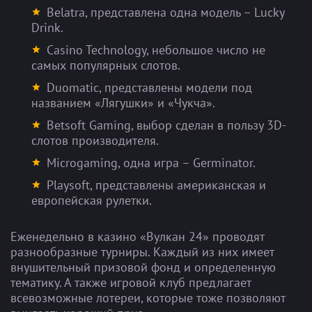
Belatra, представлена одна модель – Lucky
Drink.
Casino Technology, небольшое число не
самых популярных слотов.
Duomatic, представлены модели под
названием «Лягушки» и «Чукча».
Betsoft Gaming, выбор сделан в пользу 3D-
слотов производителя.
Microgaming, одна игра – Germinator.
Playsoft, представлены американская и
европейская рулетки.
Еженедельно в казино «Вулкан 24» проводят
разнообразные турниры. Каждый из них имеет
внушительный призовой фонд и определенную
тематику. А также игровой клуб предлагает
всевозможные лотереи, которые тоже позволяют