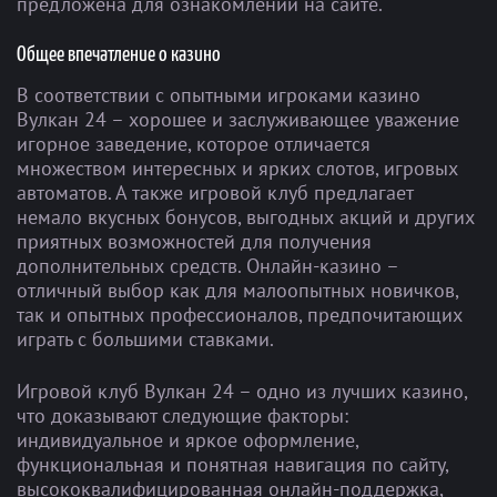
предложена для ознакомлении на сайте.
Общее впечатление о казино
В соответствии с опытными игроками казино
Вулкан 24 – хорошее и заслуживающее уважение
игорное заведение, которое отличается
множеством интересных и ярких слотов, игровых
автоматов. А также игровой клуб предлагает
немало вкусных бонусов, выгодных акций и других
приятных возможностей для получения
дополнительных средств. Онлайн-казино –
отличный выбор как для малоопытных новичков,
так и опытных профессионалов, предпочитающих
играть с большими ставками.
Игровой клуб Вулкан 24 – одно из лучших казино,
что доказывают следующие факторы:
индивидуальное и яркое оформление,
функциональная и понятная навигация по сайту,
высококвалифицированная онлайн-поддержка,