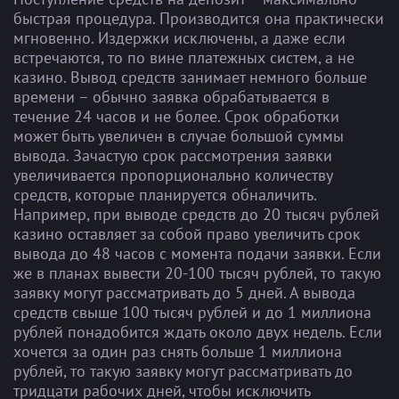
быстрая процедура. Производится она практически
мгновенно. Издержки исключены, а даже если
встречаются, то по вине платежных систем, а не
казино. Вывод средств занимает немного больше
времени – обычно заявка обрабатывается в
течение 24 часов и не более. Срок обработки
может быть увеличен в случае большой суммы
вывода. Зачастую срок рассмотрения заявки
увеличивается пропорционально количеству
средств, которые планируется обналичить.
Например, при выводе средств до 20 тысяч рублей
казино оставляет за собой право увеличить срок
вывода до 48 часов с момента подачи заявки. Если
же в планах вывести 20-100 тысяч рублей, то такую
заявку могут рассматривать до 5 дней. А вывода
средств свыше 100 тысяч рублей и до 1 миллиона
рублей понадобится ждать около двух недель. Если
хочется за один раз снять больше 1 миллиона
рублей, то такую заявку могут рассматривать до
тридцати рабочих дней, чтобы исключить