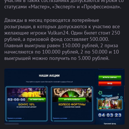
участия в таких состязаниях допускаются игроки со
статусами «Мастер», «Эксперт» и «Профессионал».
Дважды в месяц проводятся лотерейные
розыгрыши, в которых допускаются к участию все
желающие игроки Vulkan24. Один билет стоит 250
рублей, а призовой фонд составляет 500.000.
Главный выигрыш равен 150.000 рублей, 2 приза
начисляются по 100.000 рублей, 2 по 50.000 и 10
выигрышей можно получить по 5.000 рублей.