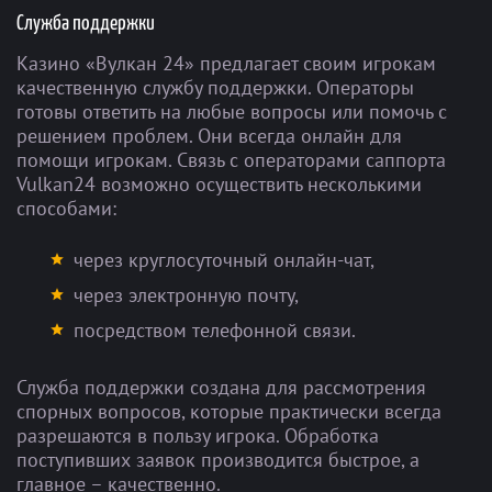
Служба поддержки
Казино «Вулкан 24» предлагает своим игрокам
качественную службу поддержки. Операторы
готовы ответить на любые вопросы или помочь с
решением проблем. Они всегда онлайн для
помощи игрокам. Связь с операторами саппорта
Vulkan24 возможно осуществить несколькими
способами:
через круглосуточный онлайн-чат,
через электронную почту,
посредством телефонной связи.
Служба поддержки создана для рассмотрения
спорных вопросов, которые практически всегда
разрешаются в пользу игрока. Обработка
поступивших заявок производится быстрое, а
главное – качественно.