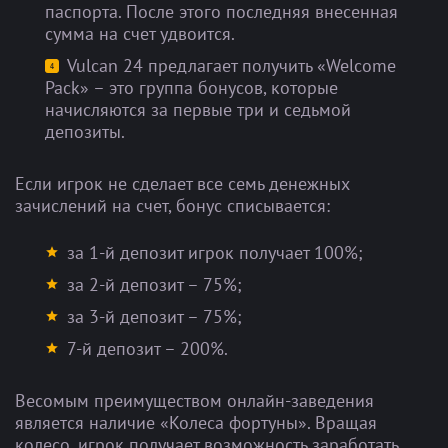
паспорта. После этого последняя внесенная
сумма на счет удвоится.
Vulcan 24 предлагает получить «Welcome
Pack» – это группа бонусов, которые
начисляются за первые три и седьмой
депозиты.
Если игрок не сделает все семь денежных
зачислений на счет, бонус списывается:
за 1-й депозит игрок получает 100%;
за 2-й депозит – 75%;
за 3-й депозит – 75%;
7-й депозит – 200%.
Весомым преимуществом онлайн-заведения
является наличие «Колеса фортуны». Вращая
колесо, игрок получает возможность заработать