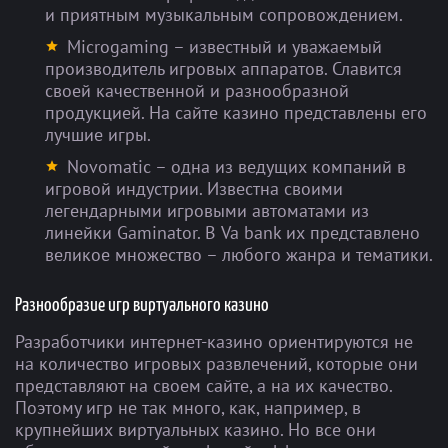
и приятным музыкальным сопровождением.
Microgaming – известный и уважаемый
производитель игровых аппаратов. Славится
своей качественной и разнообразной
продукцией. На сайте казино представлены его
лучшие игры.
Novomatic – одна из ведущих компаний в
игровой индустрии. Известна своими
легендарными игровыми автоматами из
линейки Gaminator. В Va bank их представлено
великое множество – любого жанра и тематики.
Разнообразие игр виртуального казино
Разработчики интернет-казино ориентируются не
на количество игровых развлечений, которые они
представляют на своем сайте, а на их качество.
Поэтому игр не так много, как, например, в
крупнейших виртуальных казино. Но все они