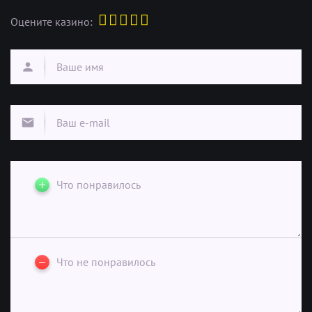
Оцените казино:
person
email