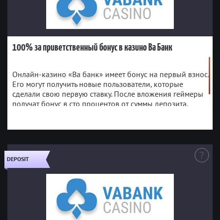
100 %
Размер бонуса
40Х
Вейджер(Wager)
Pixel
Код-бонуса
Нет
Эксклюзивный бонус
100% за приветственный бонус в казино Ва Банк
50$
Минимальный депозит
Возможность вывести
Да
бонус
Онлайн-казино «Ва банк» имеет бонус на первый взнос.
Доступен для игроков СНГ без
Запрещенные страны
Его могут получить новые пользователи, которые
ограничений
сделали свою первую ставку. После вложения геймеры
получат бонус в сто процентов от суммы депозита.
ПОЛУЧИТЬ
DEPOSIT
Одна фишка 50 долларов за депозитный бонус в
казино Ва Банк
Va-Bank
Казино
Активен до отмены
Действителен до
Депозитный
Тип бонуса
За одну фишку – 50 долларов
Размер бонуса