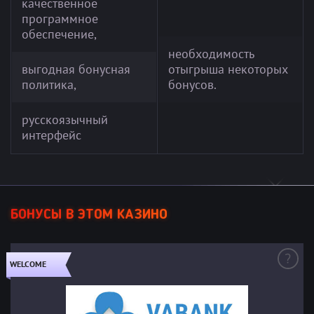
качественное
программное
обеспечение,
необходимость
выгодная бонусная
отыгрыша некоторых
политика,
бонусов.
русскоязычный
интерфейс
БОНУСЫ В ЭТОМ КАЗИНО
WELCOME
100% за приветственный бонус в казино Ва Банк
Va-Bank
Казино
Активен до отмены
Действителен до
Приветственный
Тип бонуса