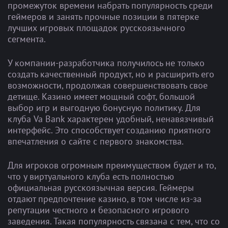
промежуток времени набрать популярность среди
Webmoney, Skrill, Монета.ру, РБК-
мани
геймеров и занять прочные позиции в пятерке
лучших игровых площадок русскоязычного
Способы вывода
Яндекс.Деньги, Альфа-Клик, смс-
сегмента.
платежи, MasterCard, QIWI,
терминалы, мобильные платежи,
Visa, Liqpay, Деньги@mail.ru,
Webmoney
У компании-разработчика получилось не только
создать качественный продукт, но и расширить его
Лимиты выплат
Нет ограничений
возможности, продолжая совершенствовать свое
Ограничения по
Швейцария, Германия, Эстония,
детище. Казино имеет мощный софт, большой
странам
Украина, Италия, Латвия,
выбор игр и выгодную бонусную политику. Для
Нидерланды, Испания, Франция,
Польша, Турция, США
клуба Va Bank характерен удобный, ненавязчивый
интерфейс. Это способствует созданию приятного
Live-чат
Да
впечатления о сайте с первого знакомства.
Контакты
Телефон: +44 208 1235605,
проекта
(Россия) +74994041600; Почта:
Для игроков огромным преимуществом будет и то,
info@globalgameservice.com
что у виртуального клуба есть полностью
официальная русскоязычная версия. Геймеры
отдают предпочтение казино, в том числе из-за
репутации честного и безопасного игрового
заведения. Такая популярность связана с тем, что со