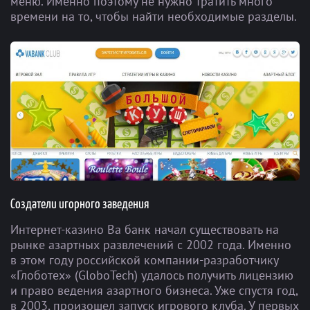
меню. Именно поэтому не нужно тратить много
времени на то, чтобы найти необходимые разделы.
Создатели игорного заведения
Интернет-казино Ва банк начал существовать на
рынке азартных развлечений с 2002 года. Именно
в этом году российской компании-разработчику
«Глоботех» (GloboTech) удалось получить лицензию
и право ведения азартного бизнеса. Уже спустя год,
в 2003, произошел запуск игрового клуба. У первых