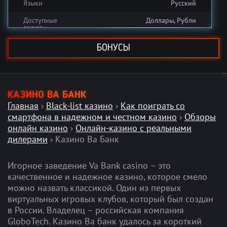
Языки
Русский
Доступные
Доллары, Рубли
валюты
Способы игры
Скачиваемая версия, мобильная
БОНУСЫ
версия, веб-версия, живые дилеры
Количество игр
426
Производители
Belatra
софта
КАЗИНО ВА БАНК
Главная
›
Black-list казино
›
Как поиграть со
Верификация
Да
смартфона в надежном и честном казино
›
Обзоры
счета
онлайн казино
›
Онлайн-казино с реальными
Минимальная
5 USD
дилерами
› Казино Ва Банк
сумма
пополнения
Игорное заведение Va Bank casino – это
Скорость выплат
Электронные кошельки: 0-2 часа,
Банковские карты: 1-3 рабочих
качественное и надежное казино, которое смело
дня, Банковский перевод: 1-3
можно назвать классикой. Один из первых
рабочих дня
виртуальных игровых клубов, который был создан
Способы
Яндекс.Деньги, Альфа-Клик, смс-
в России. Владелец – российская компания
пополнения
платежи, MasterCard, QIWI,
терминалы, мобильные платежи,
GloboTech. Казино Ва банк удалось за короткий
Visa, Liqpay, Деньги@mail.ru,