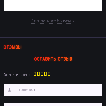
счету менее 1 рубля.
ПОЛУЧИТЬ
Смотреть все бонусы
arrow_forward
ОТЗЫВЫ
ОСТАВИТЬ ОТЗЫВ
Оцените казино:
person