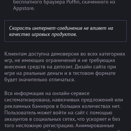
бесплатного браузера Puffin, скаченного из
Appstore.
Скорость интернет-соединения не влияет на
качество игровых продуктов.
Клиентам доступна демоверсия во всех категориях
игр, не имеющих ограничений и не требующих
внесения средств на депозит. Дизайн сайта при
игре на реальные деньги и в тестовом формате
будет значительно отличаться.
Вся информация на онлайн-сервисе
систематизирована, навязчивых предложений или
рекламных баннеров в больших количествах нет.
Пользователь может войти на сайт с помощью
аккаунтов в социальных сетях, что ускоряет и без
того несложную регистрацию. Анимированные