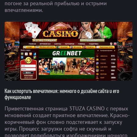
погоне за реальной прибылью и острыми
Минимальн
300 руб
ая сумма
впечатлениями.
выплат
Скорость
Не известна
выплат
Лимиты
30000 рублей в день
выплат
Способы
Moneta.ru, QIWI, SMS-платежи, Visa, W1,
пополнения
WebMoney, Z-PAYMENT, Терминалы,
Яндекс.Деньги, MasterCard
Способы
Moneta.ru, QIWI, WebMoney, Яндекс
вывода
Деньги
Ограничени
Не указано
е по
Как испортить впечатления: немного о дизайне сайта и его
странам
функционале
Live-чат
Нет
Приветственная страница 3TUZA CASINO с первых
мгновений создает приятное впечатление. Красно-
Контакты
support@3tuza.net
проекта
коричневый фон словно подстегивает к запуску
игры. Процесс загрузки софта не скучный и
позволяет полюбоваться изображениями ночного