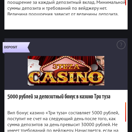
поощрение за каждый депозитный вклад. Минимальной
суммы депозита и требований по вейджеру нет.
Величина поощрения зависит от величины депозита.
Аннулируется при выводе.
ПОЛУЧИТЬ
DEPOSIT
5000 рублей за депозитный бонус в казино Три туза
3Tuza Casino
Казино
Активен до отмены
Действителен до
Бонус за депозиты
Тип бонуса
5000 рублей
Размер бонуса
Нет
Вейджер (Wager)
Нет
Код-бонуса
Нет
Эксклюзивный бонус
5000 рублей за депозитный бонус в казино Три туза
30000 рублей
Минимальный депозит
Нет
Возможность вывести бонус
Не указано
Запрещенные страны
Вип бонус казино «Три туза» составляет 5000 рублей,
поступит не счет на следующий день после того, как
сумма депозитов за день превысит 30000 рублей. Не
имеет требований по вейджеру. Начисляется, если на