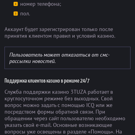
номер телефона;
пол.
Аккаунт будет зарегистрирован только после
принятия клиентом правил и условий казино.
Пользователь может отказаться от смс-
рассылки новостей.
Поддержка клиентов казино в режиме 24/7
Служба поддержки казино 3TUZA работает в
круглосуточном режиме без выходных. Свой
вопрос можно задать с помощью ICQ или же
посредством формы обратной связи. При
обращении через сайт пользователю необходимо
указать свой e-mail. Основные возникающие
вопросы уже освещены в разделе «Помощь». На