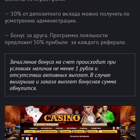
— 10% от депозитного вклада можно получить по
усмотрению администрации.
— Бонус за друга. Программа лояльности
предложит 50% прибыли за каждого реферала.
Зачисление бонуса на счет происходит при
условиях наличия не менее 1 рубля и
отсутствии активных выплат. В случае
выигрыша и заказа выплат бонусная сумма
обнулится.