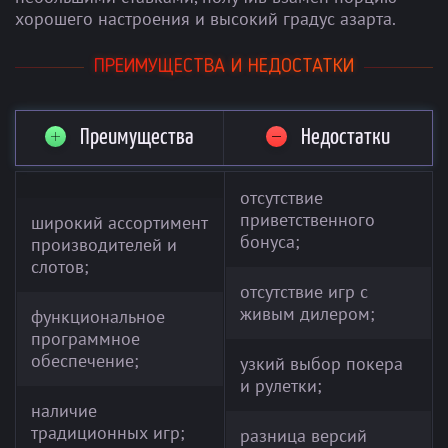
хорошего настроения и высокий градус азарта.
ПРЕИМУЩЕСТВА И НЕДОСТАТКИ
Преимущества
Недостатки
отсутствие
приветственного
широкий ассортимент
бонуса;
производителей и
слотов;
отсутствие игр с
живым дилером;
функциональное
программное
обеспечение;
узкий выбор покера
и рулетки;
наличие
традиционных игр;
разница версий