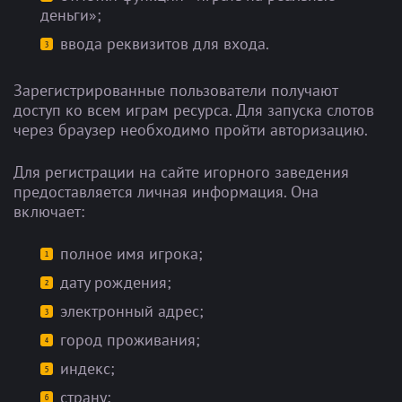
деньги»;
ввода реквизитов для входа.
Зарегистрированные пользователи получают
доступ ко всем играм ресурса. Для запуска слотов
через браузер необходимо пройти авторизацию.
Для регистрации на сайте игорного заведения
предоставляется личная информация. Она
включает:
полное имя игрока;
дату рождения;
электронный адрес;
город проживания;
индекс;
страну;