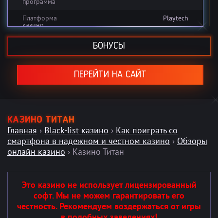
программа
Платформа
Playtech
казино
Языки
Русский, английский, немецкий,
БОНУСЫ
испанский, итальянский, французский
Доступные
Евро, Рэнды ЮАР, Американские и
валюты
Канадские Доллары, Британские
ПЕРЕЙТИ НА САЙТ
Фунты, Кроны
Способы
Скачиваемая версия, мобильная
игры
версия, веб-версия, живые дилеры
Количество
400
КАЗИНО ТИТАН
игр
Главная
›
Black-list казино
›
Как поиграть со
смартфона в надежном и честном казино
›
Обзоры
Производит
Playtech
ели софта
онлайн казино
› Казино Титан
Верификац
Нужна
ия счета
Это казино не использует лицензированный
Минимальн
20 USD / 20 EUR / 20 GBP
софт. Мы не можем гарантировать его
ая сумма
пополнения
честность. Рекомендуем воздержаться от игры
в подобных заведениях!