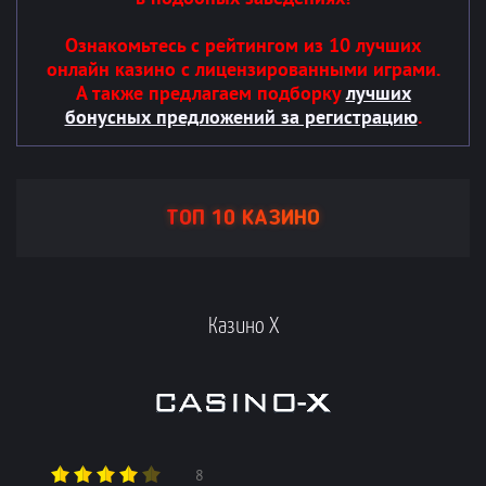
Минимальн
20 USD / 20 EUR / 20 GBP
ая сумма
выплат
Ознакомьтесь с рейтингом из 10 лучших
онлайн казино с лицензированными играми.
Скорость
банковские карты: 3-5 рабочих дней
выплат
электронные кошельки: 24 часа
А также предлагаем подборку
лучших
бонусных предложений за регистрацию
.
Лимиты
9 990 долларов, евро или фунтов в
выплат
месяц
Способы
DineroMail, ecoPayz, EPS, MasterCard,
пополнения
Neteller, Skrill, Visa, Ukash, click and
buy, Яндекс.деньги, POLi, iDEAL
ТОП 10 КАЗИНО
Способы
WebMoney, Neteller, Skrill, Visa, Яндекс
вывода
Деньги, click and buy
Ограничени
Аландские острова, Антигуа и
е по
Барбуда, Антильские острова,
странам
Афганистан, Багамские острова,
Казино X
Барбадос, Белиз, Бельгия, Болгария,
Великобритания, Гаити, Гайана,
Гонконг, Гренада, Греция, Дания,
Доминика, Израиль, Ирак, Иран,
Испания, Италия, Кипр, Китай, Куба,
Латвия, Ливия, Макау, Мексика,
Монтсеррат, Нидерланды, Румыния,
Сент Китс и Невис, Сент-Винсент и
Гренадины, Сербия, Сингапур, Сирия,
Судан, Суринам, США, Тринидад и
8