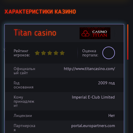
ХАРАКТЕРИСТИКИ КАЗИНО
Titan casino
Рейтинг
Оценка
игроков:
портала:
Официальн
http://www.titancasino.com/
ый сайт
Год
2009 год
основания
Кому
Imperial E-Club Limited
принадлеж
ит
Лицензии
Нет
Партнерска
portal.europartners.com
я