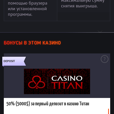
максимальную сумму
помощью браузера
снятия выигрыша.
или установленной
программы.
БОНУСЫ В ЭТОМ КАЗИНО
DEPOSIT
50% (5000$) за первый депозит в казино Титан
Titan Casino
Казино
Активен до отмены
Действителен до
За первый депозит
Тип бонуса
50% (5000$)
Размер бонуса
25х
Вейджер (Wager)
Нет
Код-бонуса
Эксклюзивный
Нет
50% (5000$) за первый депозит в казино Титан
бонус
Минимальный
1000$
депозит