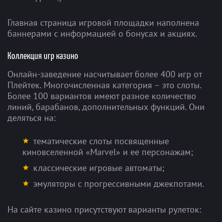
Главная страница игровой площадки наполнена
баннерами с информацией о бонусах и акциях.
Коллекция игр казино
Онлайн-заведение насчитывает более 400 игр от
Плейтек. Многочисленная категория – это слоты.
Более 100 вариантов имеют разное количество
линий, барабанов, дополнительных функций. Они
деляться на:
тематические слоты посвященные
киновселенной «Marvel» и ее персонажам;
классические игровые автоматы;
эмуляторы с прогрессивными джекпотами.
На сайте казино присутствуют варианты рулеток: