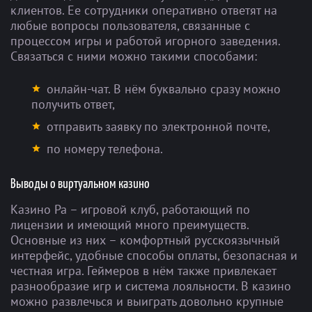
клиентов. Ее сотрудники оперативно ответят на
любые вопросы пользователя, связанные с
процессом игры и работой игорного заведения.
Связаться с ними можно такими способами:
онлайн-чат. В нём буквально сразу можно
получить ответ,
отправить заявку по электронной почте,
по номеру телефона.
Выводы о виртуальном казино
Казино Ра – игровой клуб, работающий по
лицензии и имеющий много преимуществ.
Основные из них – комфортный русскоязычный
интерфейс, удобные способы оплаты, безопасная и
честная игра. Геймеров в нём также привлекает
разнообразие игр и система лояльности. В казино
можно развлечься и выиграть довольно крупные