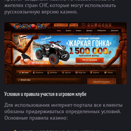
жителях стран СНГ, которые могут использовать
русскоязычную версию казино.
Условия и правила участия в игровом клубе
Для использования интернет-портала все клиенты
обязаны придерживаться определенных условий.
Основные правила казино: