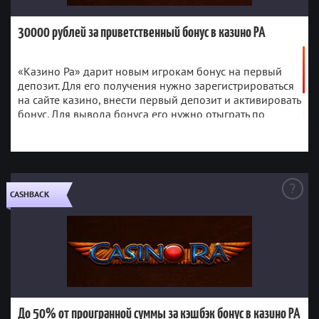
WELCOME1
Код-бонуса
Нет
Эксклюзивный бонус
30000 рублей за приветственный бонус в казино РА
100 рублей
Минимальный депозит
Да
Возможность вывести бонус
Нет
Запрещенные страны
«Казино Ра» дарит новым игрокам бонус на первый
депозит. Для его получения нужно зарегистрироваться
на сайте казино, внести первый депозит и активировать
бонус. Для вывода бонуса его нужно отыграть по
вейджеру.
ПОЛУЧИТЬ
CASHBACK
До 50% от проигранной суммы за кэшбэк бонус в
казино РА
«Сasino Rа»
Казино
Активен до отмены
Действителен до
Кэшбэк
Тип бонуса
До 50% от проигранных
Размер бонуса
средств
Нет
Вейджер(Wager)
До 50% от проигранной суммы за кэшбэк бонус в казино РА