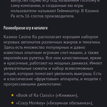
выпустил серию игр под названием Поэтому и
саму компанию, и созданные ею игры
пользователи называют Гейминатор. В Казино
Ра есть 16 слотов производителя.
Разнообразие игр в каталоге
Казино Сasino Rа располагает хорошим набором
игровых автоматов различных жанров и тематики.
Здесь есть множество популярных и давно
известных опытным игрокам слот-машин, а также
европейская рулетка. Все они качественные, яркие
и красочные, работают на мощных движках. Имеют
увлекательные сюжеты и набор всевозможных
опций, которые помогают увеличить выигрыш. Есть
и классические «фруктовые» аппараты, и модели с
прогрессивными джекпотами:
«Book of Rа Classic» («Книжки»),
«Crazy Monkey» («Безумная обезьянка»),