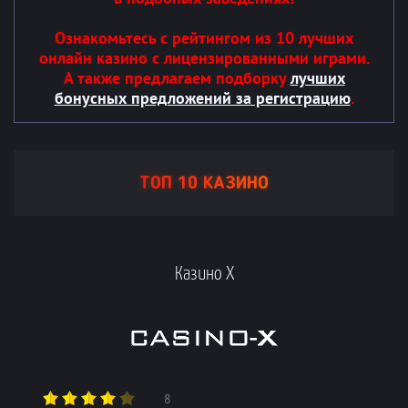
Лимиты выплат
Нет ограничений
Ознакомьтесь с рейтингом из 10 лучших
онлайн казино с лицензированными играми.
Способы
Интер-касса, MasterCard, OK Pay,
пополнения
Payeer, WebMoney, Евросеть,
А также предлагаем подборку
лучших
Яндекс.Деньги, Сбербанк,
Мегафон, Альфа-банк, МТС, Qiwi,
бонусных предложений за регистрацию
.
ВТБ24, Visa, W1
Способы вывода
Интер-касса, MasterCard, OK Pay,
Payeer, Webmoney, Альфа-клик,
Евросеть, Яндекс.деньги,
Сбербанк, Мегафон, Альфа-банк,
ТОП 10 КАЗИНО
МТС, Qiwi, ВТБ24, MasterCard
Ограничение по
Нет
странам
Live-чат
Да
Казино X
Контакты
support@casino-ra.com
, онлайн-
проекта
чат
8