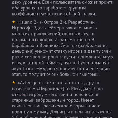
двух уровней. Если пользователь сможет пройти
оба уровня, то заработает крупный
коэффициент умножения общей ставки.
«Island 2» («Остров 2»). Разработчик –
Игрософт. Здесь геймера ожидает много
морских приключений, опасных акул и
поломанных лодок. Играть можно на 9
барабанах и 8 линиях. Скаттер (изображение
дельфина) умножит ставку игрока в две тысячи
раз. А символ острова запустит дополнительную
игру, в которой геймеру нужно будет обмануть
акул. Если ему удастся пройти этот и еще один
этап, то получит очень большой выигрыш.
«Aztec gold» («Золото ацтеков», другое
название – «Пирамида») от Мегаджек. Слот
откроет игроку много тайн и перенесет в
старинный заброшенный город. Имеет
качественное графическое оформление и
приятную музыку. Для игры в нем используется
9 барабанов и 4 линии. Правила стандартные –