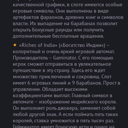
качественной графики, в слоте имеются особые
игровые символы. Они выполнены в виде
артефактов фараонов, древних книг и символов
власти. Их выпадение на барабанах позволит
открыть бонусные раунды или получить
дополнительные бесплатные вращения.
«Riches of India» («Богатство Индии») –
колоритный и очень яркий игровой автомат.
Производитель – Gaminator. С его помощью
игрок сможет отправиться в увлекательное
путешествие в эту страну. Здесь его ждет
множество приключений и сокровищ. Слот
имеет 6 игровых линий и 9 барабанов. Прост в
управлении. Обладает высокими
коэффициентами выплат. Главный символ в
автомате – изображение индийского короля.
Он выполняет роль джокера, заменяет собой
любой другой знак. А если поймать пять таких
королей, ставка умножится в пять тысяч раз.
Гейминатор имеет бонусную игру и раунд на