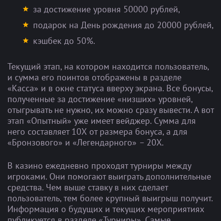
за достижение уровня 50000 рублей,
подарок на День рождения до 20000 рублей,
кэшбек до 50%.
Текущий этап, на котором находится пользователь,
и сумма его поинтов отображены в разделе
«Касса» и в окне статуса вверху экрана. Все бонусы,
полученные за достижение «низших» уровней,
отыгрывать не нужно, их можно сразу вывести. А вот
этап «Опытный» уже имеет вейджер. Сумма для
него составляет 10Х от размера бонуса, а для
«Бронзового» и «Легендарного»
–
20Х.
В казино ежедневно проходят турниры между
игроками. Они помогают выиграть дополнительные
средства. Чем выше ставку в них сделает
пользователь, тем более крупный выигрыш получит.
Информация о будущих и текущих мероприятиях
публикуется в разделе «Турниры». Самые