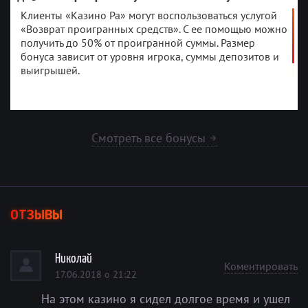
Нет
Код-бонуса
Нет
Эксклюзивный бонус
Клиенты «Казино Ра» могут воспользоваться услугой
100 рублей
Минимальный депозит
«Возврат проигранных средств». С ее помощью можно
Возможность вывести
получить до 50% от проигранной суммы. Размер
Да
бонус
бонуса зависит от уровня игрока, суммы депозитов и
Нет
Запрещенные страны
выигрышей.
ПОЛУЧИТЬ
Смотреть все бонусы
arrow_forward
ОТЗЫВЫ
Николай
Коментировать
17.06.2018 о
21:22
На этом казино я сидел долгое время и ушел