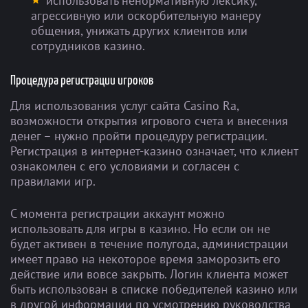
использовать ненормативную лексику,
агрессивную или оскорбительную манеру
общения, унижать других клиентов или
сотрудников казино.
Процедура регистрации игроков
Для использования услуг сайта Сasino Rа,
возможности открытия игрового счета и внесения
денег – нужно пройти процедуру регистрации.
Регистрация в интернет-казино означает, что клиент
ознакомлен с его условиями и согласен с
правилами игр.
С момента регистрации аккаунт можно
использовать для игры в казино. Но если он не
будет активен в течение полугода, администрации
имеет право на некоторое время заморозить его
действие или вовсе закрыть. Логин клиента может
быть использован в списке победителей казино или
в другой информации по усмотрению руководства