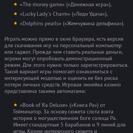
«The money game» («Денежная игра»),
«Lucky Lady`s Charm» («Леди Удача»),
«Dolphins pearls» («Жемчужина дельфина»).
Играть можно прямо в окне браузера, есть версия
для скачивания игр на персональный компьютер
или гаджет. Прежде чем ставить реальные деньги,
игроки могут опробовать демонстрационный
режим. Для этого нужно только зарегистрироваться.
Такой вариант игры помогает ознакомиться с
интересующей моделью и оценить ее без риска
потери личных средств. Игровая линейка казино
представлена такими автоматами:
«Book of Ra Deluxe» («Книга Ра») от
Гейминатор. За основу сюжета слота взята
история о могущественном боге солнца Ра.
Имеет стандартные 5 барабанов и 9 линий для
игры. Кроме интересного сюжета и