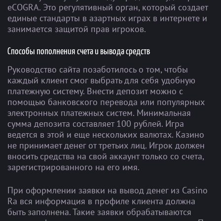
eCOGRA. Это регулятивный орган, который создает
единые стандарты в азартных играх в интернете и
занимается защитой прав игроков.
Способы пополнения счета и вывода средств
Руководство сайта позаботилось о том, чтобы
каждый клиент смог выбрать для себя удобную
платежную систему. Внести депозит можно с
помощью банковского перевода или популярных
электронных платежных систем. Минимальная
сумма депозита составляет 100 рублей. Игра
ведется в этой и еще нескольких валютах. Казино
не принимает денег от третьих лиц. Игрок должен
вносить средства на свой аккаунт только со счета,
зарегистрированного на его имя.
При оформлении заявки на вывод денег из Сasino
Rа вся информация в профиле клиента должна
быть заполнена. Такие заявки обрабатываются