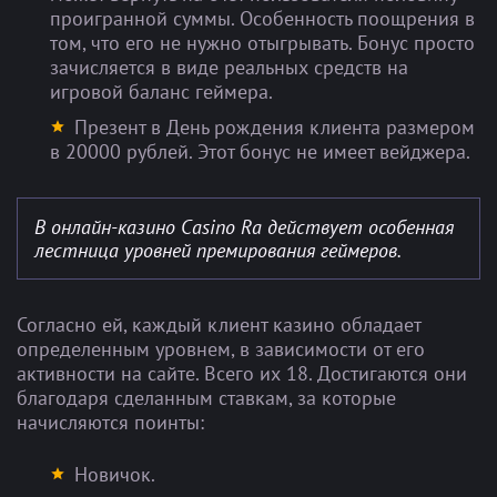
проигранной суммы. Особенность поощрения в
том, что его не нужно отыгрывать. Бонус просто
зачисляется в виде реальных средств на
игровой баланс геймера.
Презент в День рождения клиента размером
в 20000 рублей. Этот бонус не имеет вейджера.
В онлайн-казино Сasino Rа действует особенная
лестница уровней премирования геймеров.
Согласно ей, каждый клиент казино обладает
определенным уровнем, в зависимости от его
активности на сайте. Всего их 18. Достигаются они
благодаря сделанным ставкам, за которые
начисляются поинты:
Новичок.