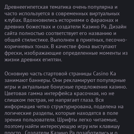
Древнеегипетская тематика очень популярна и
часто используется в современных виртуальных
клубах. Вдохновились историями о фараонах и
древних божествах и создатели Казино Ра. Дизайн
сайта полностью соответствует его названию и
общей стилистике. Выполнен в приятных, песочно-
коричневых тонах. В качестве фона выступают
фрески, изображающие определенные моменты из
жизни древних египтян.
Основную часть стартовой страницы Casino Ка
занимают баннеры. Они рекламируют популярные
игры и актуальные бонусные предложения казино.
Цветовая гамма интерфейса красочная, но не
слишком пестрая, не напрягает глаза. Вся
информация четко структурирована, поделена на
логические разделы, которые находятся в поле
зрения пользователя. Шрифты легко читаемые,
поэтому найти интересующую игру или клавишу
просто. Создатели Казино Ра позаботились и о