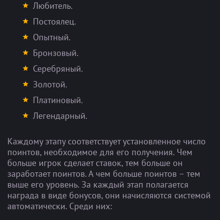
Любитель.
Постоялец.
Опытный.
Бронзовый.
Серебряный.
Золотой.
Платиновый.
Легендарный.
Каждому этапу соответствует установленное число
поинтов, необходимое для его получения. Чем
больше игрок сделает ставок, тем больше он
заработает поинтов. А чем больше поинтов – тем
выше его уровень. За каждый этап полагается
награда в виде бонусов, они начисляются системой
автоматически. Среди них: