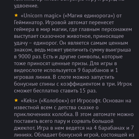
удвоение.
«Unicorn magic» («Магия единорога») от
Гейминатор. Игровой автомат перенесет
геймера в мир магии, где главным персонажем
выступает сказочное животное, приносящее
удачу – единорог. Он является самым ценным
знаком, ведь может увеличить сумму выигрыша
в 9000 раз. Есть и другие символы, которые
тоже приносят ценные призы. Для игры в
видеослоте используется 9 барабанов и 1
игровая линия. В слоте можно запустить
бонусные спины с коэффициентом в три. Игрок
сможет бесплатно ставить 15 раз.
«Keks» («Колобок») от Игрософт. Основан на
известной всем с детства сказке о
приключениях колобка. В этом автомате можно
поставить всего пару и сорвать большой
джекпот. Игра в нем ведется на 4 барабанах и 7
линиях. Обладает бонусной игрой, состоящей из