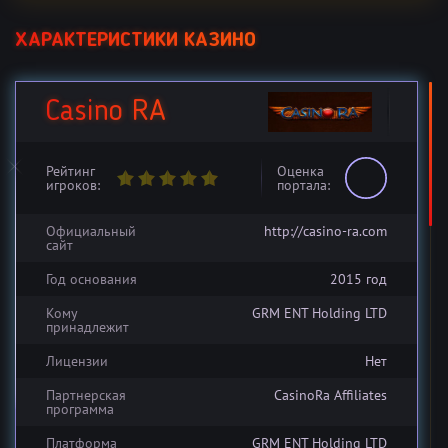
ХАРАКТЕРИСТИКИ КАЗИНО
Casino RA
Рейтинг
Оценка
игроков:
портала:
Официальный
http://casino-ra.com
сайт
Год основания
2015 год
Кому
GRM ENT Holding LTD
принадлежит
Лицензии
Нет
Партнерская
СasinoRа Affiliates
программа
Платформа
GRM ENT Holding LTD