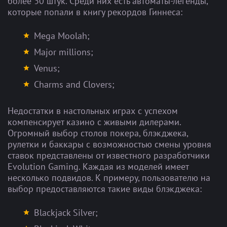
более 30 штук. Среди них есть автоматы-легенды,
которые попали в книгу рекордов Гиннеса:
Mega Moolah;
Major millions;
Venus;
Charms and Clovers;
Недостатки в настольных играх с успехом
компенсирует казино с живыми дилерами.
Огромный выбор столов покера, блэкджека,
рулетки и баккары с возможностью смены уровня
ставок представлены от известного разработчики
Evolution Gaming. Каждая из моделей имеет
несколько подвидов. К примеру, пользователю на
выбор предоставляются такие виды блэкджека:
Blackjack Silver;