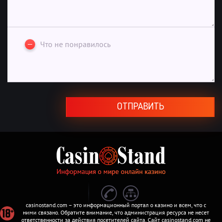
casinostand.com – это информационный портал о казино и всем, что с
ними связано. Обратите внимание, что администрация ресурса не несет
ответственности за действия посетителей сайта. Сайт casinostand.com не