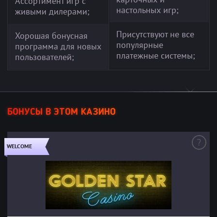
Ассортимент игр с
настольных игр;
живыми дилерами;
Присутствуют не все
Хорошая бонусная
популярные
программа для новых
платежные системы;
пользователей;
БОНУСЫ В ЭТОМ КАЗИНО
WELCOME
100% бонус за первый депозит в казино Голден Стар
Golden Star
Казино
Активен до отмены
Действителен до
За первый депозит
Тип бонуса
100% до 100 USD
Размер бонуса
Нет
Дополнительный бонус
40X
Вейджер (Wager)