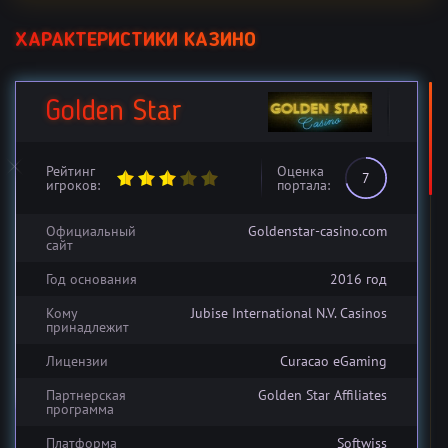
ХАРАКТЕРИСТИКИ КАЗИНО
Golden Star
Рейтинг
Оценка
7
игроков:
портала:
Официальный
Goldenstar-casino.com
сайт
Год основания
2016 год
Кому
Jubise International N.V. Casinos
принадлежит
Лицензии
Curacao eGaming
Партнерская
Golden Star Affiliates
программа
Платформа
Softwiss