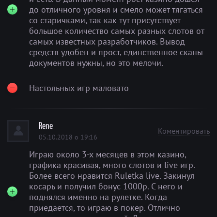
до отличного уровня и смело может тягаться
со старичками, так как тут присутствует
большое количество самых разных слотов от
самых известных разработчиков. Вывод
средств удобен и прост, единственное сканы
документов нужны, но это мелочи.
Настольных игр маловато
Rene
Коментировать
05.10.2018 о
19:16
Играю около 3-х месяцев в этом казино,
графика красивая, много слотов и live игр.
Более всего нравится Ruletka live. Закинул
косарь и получил бонус 1000р. С него и
поднялся именно на рулетке. Когда
приедается, то играю в покер. Отлично