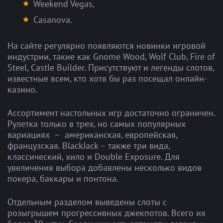
Weekend Vegas,
Casanova.
На сайте регулярно появляются новинки игровой
индустрии, такие как Gnome Wood, Wolf Club, Fire of
Steel, Castle Builder. Присутствуют и легенды слотов,
известные всем, кто хотя бы раз посещал онлайн-
казино.
Ассортимент настольных игр достаточно ограничен.
Рулетка только в трех, но самых популярных
вариациях – американская, европейская,
французская. BlackJack – также три вида,
классический, хило и Double Exposure. Для
увеличения выбора добавлены несколько видов
покера, баккары и понтона.
Отдельным разделом выведены слоты с
розыгрышем прогрессивных джекпотов. Всего их