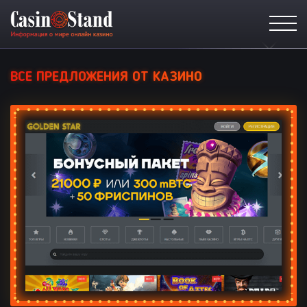
ВСЕ ПРЕДЛОЖЕНИЯ ОТ КАЗИНО