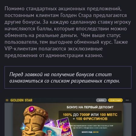
Помимо стандартных акционных предложений,
постоянным клиентам Голден Стара предлагаются
другие бонусы. За каждую сделанную ставку игроку
начисляются баллы, которые впоследствии можно
обменять на реальные деньги. Чем выше статус
пользователя, тем выгоднее обменный курс. Также
VIP-клиентам полагаются эксклюзивные
предложения от администрации казино.
Перед заявкой на получение бонусов стоит
ознакомиться со списком разрешенных стран.