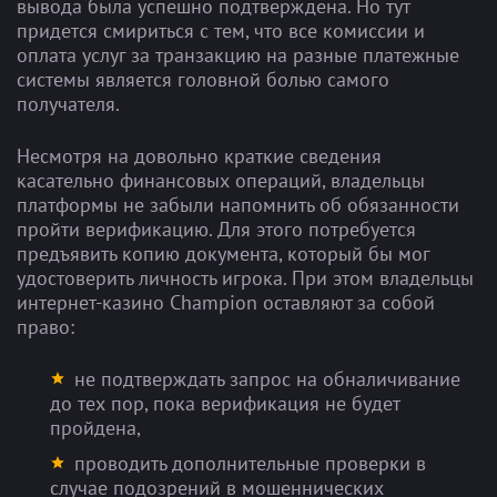
вывода была успешно подтверждена. Но тут
придется смириться с тем, что все комиссии и
оплата услуг за транзакцию на разные платежные
системы является головной болью самого
получателя.
Несмотря на довольно краткие сведения
касательно финансовых операций, владельцы
платформы не забыли напомнить об обязанности
пройти верификацию. Для этого потребуется
предъявить копию документа, который бы мог
удостоверить личность игрока. При этом владельцы
интернет-казино Champion оставляют за собой
право:
не подтверждать запрос на обналичивание
до тех пор, пока верификация не будет
пройдена,
проводить дополнительные проверки в
случае подозрений в мошеннических