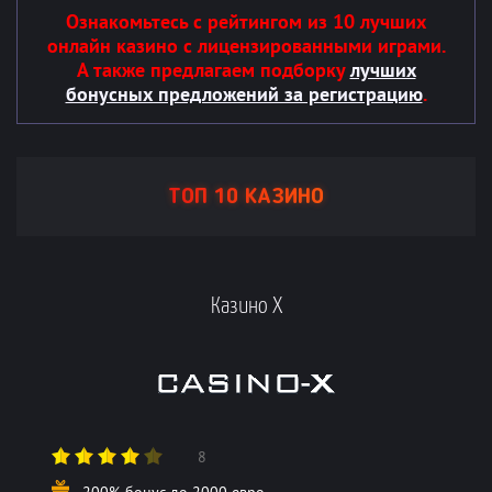
1000 AZN) за одну транзакцию
Ознакомьтесь с рейтингом из 10 лучших
онлайн казино с лицензированными играми.
Способы
Comepay, ecoPayz, Maestro,
пополнения
MasterCard, QIWI, Skrill, Visa,
А также предлагаем подборку
лучших
WebMoney, Приват 24,
бонусных предложений за регистрацию
.
Сбербанк ОнЛ@йн, Терминалы,
Яндекс.Деньги (карты MasterCard,
Visa, Yandex.Money, Qiwi)
Способы вывода
ecoPayz, MasterCard, QIWI, Skrill,
Visa, WebMoney, Яндекс.Деньги
(карты MasterCard, Visa,
ТОП 10 КАЗИНО
Yandex.Money, Qiwi)
Ограничение по
Алжир, Ангилья, Афганистан,
странам
Бангладеш, Белиз, Бельгия, Бенин,
Болгария, Ботсвана, Буркина-
Фасо, Вануату, Великобритания,
Габон, Гаити, Гамбия, Гваделупа,
Казино X
Гвинея, Гвинея-Бисау, Гонконг,
Гренландия, Греция, Дания,
Джибути, Израиль, Индия,
Индонезия, Ирак, Иран, Йемен,
Кабо-Верде, Камбоджа, Камерун,
Кипр, Китай, Кот-д'Ивуар, Куба,
Лаос, Лесото, Либерия, Ливия,
Мавритания, Мадагаскар, Малави,
Мали, Мальдивы, Марокко,
8
Мартиника, Мозамбик, Монголия,
Мьянма, Непал, Нигер,
Нидерландские Антильские