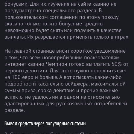
бонусами. Для их изучения на сайте казино не
предусмотрено специального раздела. В
пользовательском соглашении по этому поводу
сказано только то, что бонусные кредиты
невозможно будет снять или получить в качестве
выплаты. Их разрешается применять только в играх.
На главной странице висит короткое уведомление
о том, что всем новоприбывшим пользователям
интернет-казино Чемпион готово выплатить 50% от
первого депозита. Для этого нужно пополнить счет
на 100 евро и больше. А вот отыскать какие-либо
подробности касательно вейджера, максимальной
суммы приза, срока действия и прочие важные
аспекты не удалось ни в одном из относительно
адаптированных для русскоязычных потребителей
разделе.
Вывод средств через популярные системы