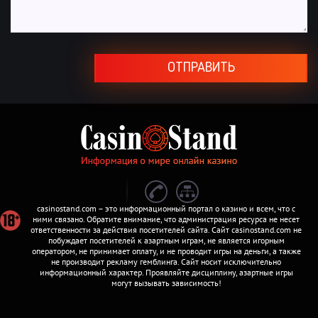
casinostand.com – это информационный портал о казино и всем, что с
ними связано. Обратите внимание, что администрация ресурса не несет
ответственности за действия посетителей сайта. Сайт casinostand.com не
побуждает посетителей к азартным играм, не является игорным
оператором, не принимает оплату, и не проводит игры на деньги, а также
не производит рекламу гемблинга. Сайт носит исключительно
информационный характер. Проявляйте дисциплину, азартные игры
могут вызывать зависимость!