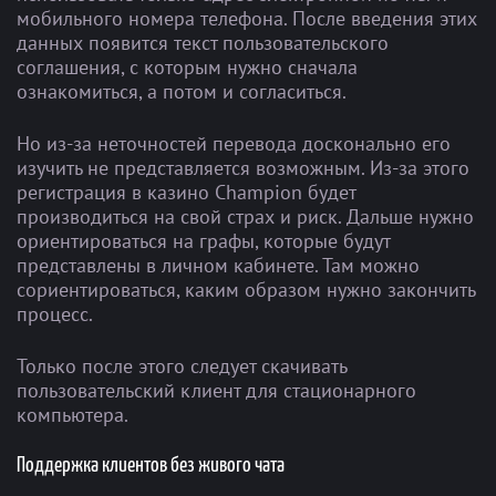
мобильного номера телефона. После введения этих
данных появится текст пользовательского
соглашения, с которым нужно сначала
ознакомиться, а потом и согласиться.
Но из-за неточностей перевода досконально его
изучить не представляется возможным. Из-за этого
регистрация в казино Champion будет
производиться на свой страх и риск. Дальше нужно
ориентироваться на графы, которые будут
представлены в личном кабинете. Там можно
сориентироваться, каким образом нужно закончить
процесс.
Только после этого следует скачивать
пользовательский клиент для стационарного
компьютера.
Поддержка клиентов без живого чата