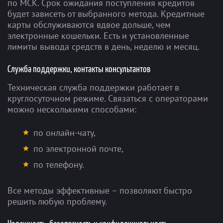
по МСК. Срок ожидания поступления кредитов
будет зависеть от выбранного метода. Кредитные
карты обслуживаются вдвое дольше, чем
электронные кошельки. Есть и установленные
лимиты вывода средств в день, неделю и месяц.
Служба поддержки, контакты консультантов
Техническая служба поддержки работает в
круглосуточном режиме. Связаться с операторами
можно несколькими способами:
по онлайн-чату,
по электронной почте,
по телефону.
Все методы эффективные – позволяют быстро
решить любую проблему.