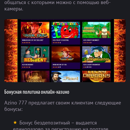
общаться с которыми можно с помощью веб-
камеры.
Бонусная политика онлайн-казино
Azino 777 предлагает своим клиентам следующие
бонусы:
Бонус бездепозитный – выдается
единоразово за регистрацию на портале