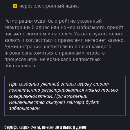
через электронный ящик.
Регистрация будет быстрой: на указанный
электронный адрес или номер мобильного, придёт
письмо с логином и паролем. Указать нужно только
валюту и согласиться с правилами интернет-казино.
Администрация настоятельно просит каждого
игрока ознакомиться с правилами, чтобы в
процессе игры не возникало неприятных
обстоятельств.
При создании учетной записи игроку стоит
помнить, что регистрироваться можно только
совершеннолетним. При выявлении
мошенничества аккаунт геймера будет
заблокирован.
Верификация счета, внесение и вывод денег