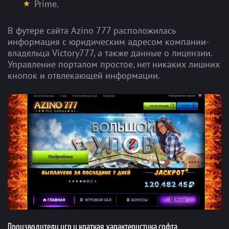
Prime.
В футере сайта Azino 777 расположилась
информация с юридическим адресом компании-
владельца Victory777, а также данные о лицензии.
Управление порталом простое, нет никаких лишних
кнопок и отвлекающей информации.
Производители игр и краткая характеристика софта