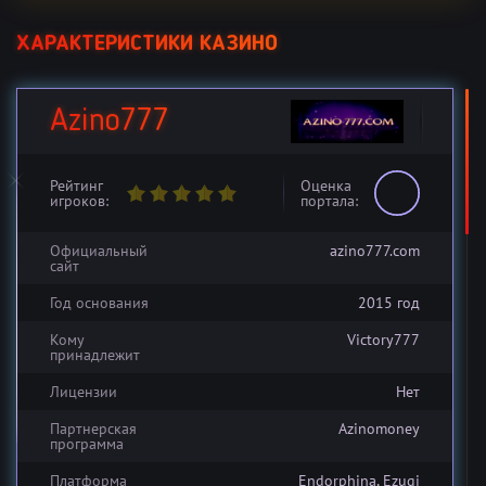
ХАРАКТЕРИСТИКИ КАЗИНО
Azino777
Рейтинг
Оценка
игроков:
портала:
Официальный
azino777.com
сайт
Год основания
2015 год
Кому
Victory777
принадлежит
Лицензии
Нет
Партнерская
Azinomoney
программа
Платформа
Endorphina, Ezugi