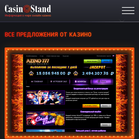
ВСЕ ПРЕДЛОЖЕНИЯ ОТ КАЗИНО