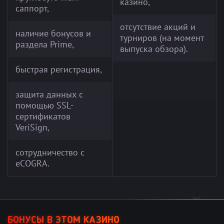
казино,
саппорт,
отсутствие акций и
наличие бонусов и
турниров (на момент
раздела Prime,
выпуска обзора).
быстрая регистрация,
защита данных с
помощью SSL-
сертификатов
VeriSign,
сотрудничество с
eCOGRA.
БОНУСЫ В ЭТОМ КАЗИНО