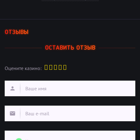
ОТЗЫВЫ
ОСТАВИТЬ ОТЗЫВ
Оцените казино:
person
email