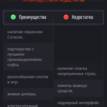
ПРЕИМУЩЕСТВА И НЕДОСТАТКИ
Преимущества
Недостатки
наличие лицензии
Curacao,
партнерство с
лучшими
производителями
софта,
наличие списка
запрещенных стран,
разнообразие слотов
и игр,
лимиты вывода
средств,
живые дилеры,
заурядный интерфейс
круглосуточный