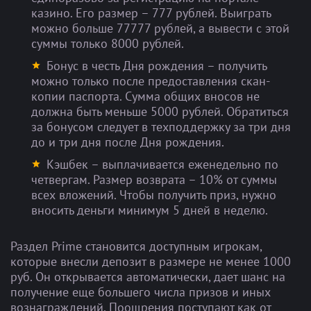
казино. Его размер – 777 рублей. Выиграть
можно больше 77777 рублей, а вывести с этой
суммы только 8000 рублей.
Бонус в честь Дня рождения – получить
можно только после предоставления скан-
копии паспорта. Сумма общих вносов не
должна быть меньше 5000 рублей. Обратиться
за бонусом следует в техподдержку за три дня
до и три дня после Дня рождения.
Кэшбек – выплачивается еженедельно по
четвергам. Размер возврата – 10% от суммы
всех вложений. Чтобы получить приз, нужно
вносить деньги минимум 5 дней в неделю.
Раздел Prime становится доступным игрокам,
которые внесли депозит в размере не менее 1000
руб. Он открывается автоматически, дает шанс на
получение еще большего числа призов и иных
вознаграждений. Поощрения поступают как от