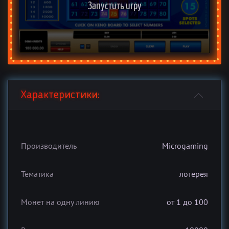
Запустить игру
Характеристики:
Производитель
Microgaming
Тематика
лотерея
Монет на одну линию
от 1 до 100