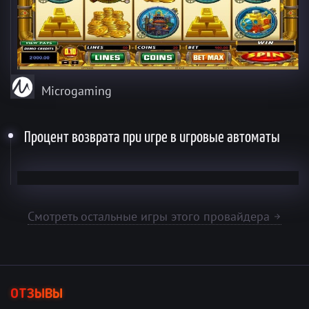
Microgaming
Процент возврата при игре в игровые автоматы
Смотреть остальные игры этого провайдера
arrow_forward
ОТЗЫВЫ