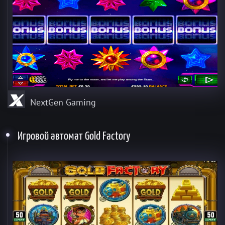
NextGen Gaming
Игровой автомат Gold Factory