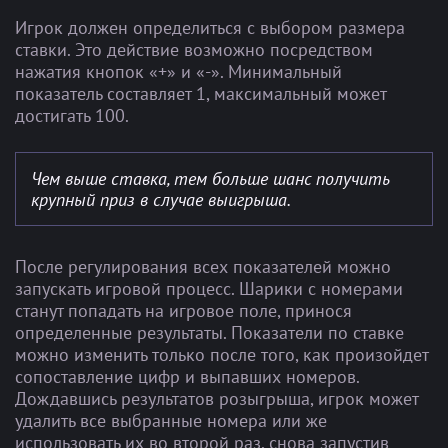
Игрок должен определиться с выбором размера
ставки. Это действие возможно посредством
нажатия кнопок «+» и «-». Минимальный
показатель составляет 1, максимальный может
достигать 100.
Чем выше ставка, тем больше шанс получить
крупный приз в случае выигрыша.
После регулирования всех показателей можно
запускать игровой процесс. Шарики с номерами
станут попадать на игровое поле, принося
определенные результаты. Показатели по ставке
можно изменить только после того, как произойдет
сопоставление цифр и выпавших номеров.
Дождавшись результатов розыгрыша, игрок может
удалить все выбранные номера или же
использовать их во второй раз, снова запустив