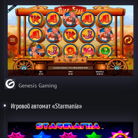
Genesis Gaming
Игровой автомат «Starmania»