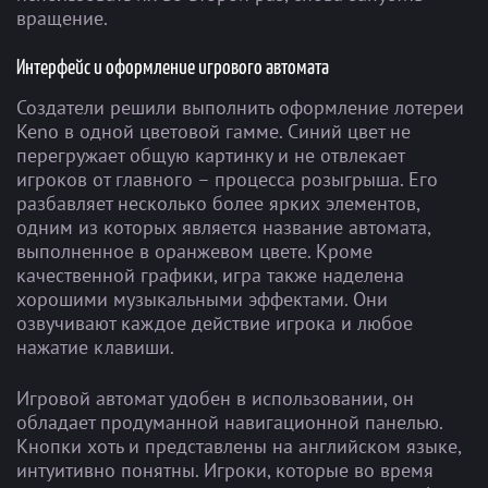
вращение.
Интерфейс и оформление игрового автомата
Создатели решили выполнить оформление лотереи
Keno в одной цветовой гамме. Синий цвет не
перегружает общую картинку и не отвлекает
игроков от главного – процесса розыгрыша. Его
разбавляет несколько более ярких элементов,
одним из которых является название автомата,
выполненное в оранжевом цвете. Кроме
качественной графики, игра также наделена
хорошими музыкальными эффектами. Они
озвучивают каждое действие игрока и любое
нажатие клавиши.
Игровой автомат удобен в использовании, он
обладает продуманной навигационной панелью.
Кнопки хоть и представлены на английском языке,
интуитивно понятны. Игроки, которые во время